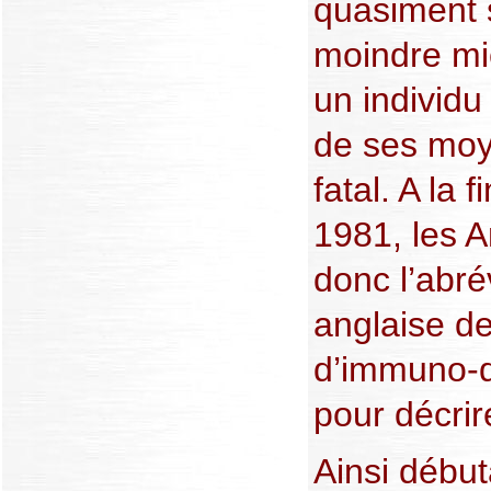
quasiment 
moindre mic
un individu
de ses moy
fatal. A la
1981, les 
donc l’abré
anglaise d
d’immuno-d
pour décrir
Ainsi début