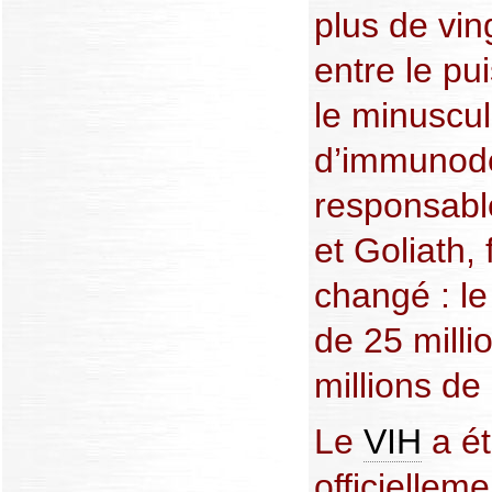
plus de vin
entre le pu
le minuscu
d’immunodé
responsab
et Goliath, 
changé : le
de 25 milli
millions de
Le
VIH
a ét
officielle