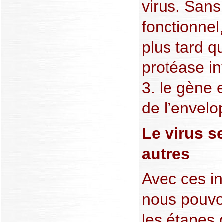
virus. Sans
fonctionnel
plus tard q
protéase i
3. le gène 
de l’envelo
Le virus s
autres
Avec ces i
nous pouvo
les étapes 