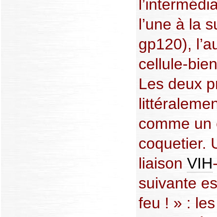
l’intermédi
l’une à la 
gp120), l’a
cellule-bie
Les deux p
littéralemen
comme un 
coquetier. 
liaison
VIH
suivante es
feu ! » : l