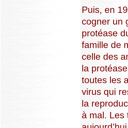
Puis, en 19
cogner un 
protéase 
famille de
celle des a
la protéas
toutes les 
virus qui r
la reproduc
à mal. Les 
aujourd’hu