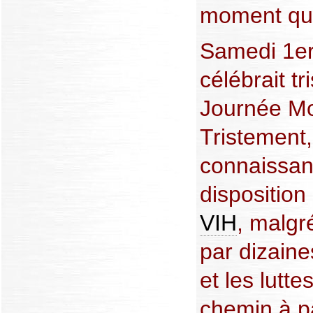
moment qu’i
Samedi 1er
célébrait t
Journée Mo
Tristement,
connaissan
disposition
VIH
, malgr
par dizaine
et les lutte
chemin à p