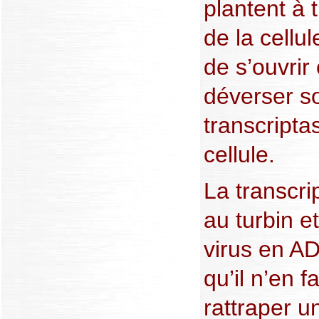
plantent à
de la cellu
de s’ouvri
déverser s
transcripta
cellule.
La transcri
au turbin e
virus en A
qu’il n’en 
rattraper un