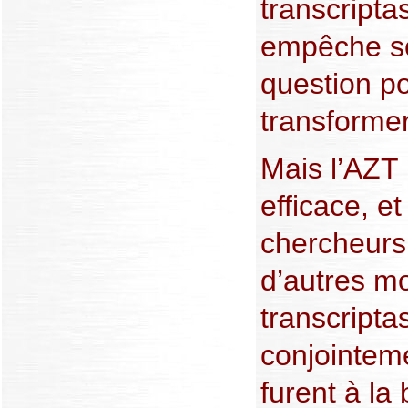
transcripta
empêche so
question po
transforme
Mais l’AZT 
efficace, et
chercheurs 
d’autres mo
transcripta
conjointeme
furent à la