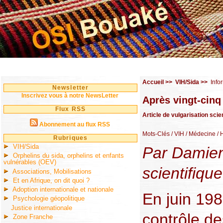
Accueil
>>
VIH/Sida
>>
Info
Newsletter
Inscrivez vous à notre NewsLetter
Après vingt-cinq
Flux RSS
Article de vulgarisation scie
Abonnement au flux RSS
Mots-Clés
/ VIH
/ Médecine
/ 
Rubriques
VIH/Sida
Par Damien 
Orphelins du sida, orphelins et enfants
vulnérables (OEV)
scientifiqu
Associations, Mobilisations
Et en Afrique, on dit quoi ?
Adoption internationale et nationale
En juin 198
Psychologie géopolitique
Justice internationale
contrôle de
Zone Franche