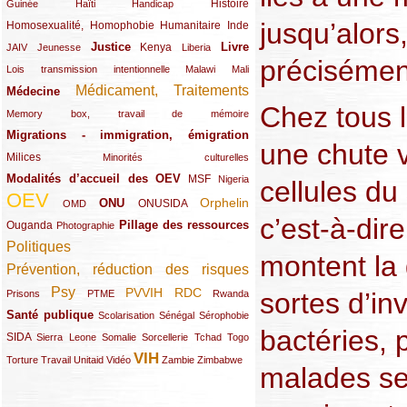
(12/289)
(15/289)
(10/289)
(49/289)
Histoire
Guinée
Haïti
Handicap
jusqu’alors
Homosexualité, Homophobie
(44/289)
(47/289)
(34/289)
Humanitaire
Inde
Justice
Livre
(10/289)
(21/289)
(65/289)
(35/289)
(25/289)
(62/289)
Kenya
JAIV
Jeunesse
Liberia
précisément
(24/289)
(11/289)
(21/289)
Lois transmission intentionnelle
Malawi
Mali
Médicament, Traitements
Médecine
(62/289)
(142/289)
Chez tous l
(11/289)
Memory box, travail de mémoire
Migrations - immigration, émigration
(67/289)
une chute 
Milices
(34/289)
(15/289)
Minorités culturelles
Modalités d’accueil des OEV
(58/289)
(54/289)
(27/289)
MSF
Nigeria
cellules du
OEV
(269/289)
(26/289)
(58/289)
(44/289)
(112/289)
Orphelin
ONU
ONUSIDA
OMD
c’est-à-dire
Pillage des ressources
Ouganda
(29/289)
(27/289)
(77/289)
Photographie
Politiques
(120/289)
montent la 
Prévention, réduction des risques
(131/289)
Psy
PVVIH
RDC
(22/289)
(119/289)
(12/289)
(111/289)
(104/289)
(23/289)
sortes d’in
Prisons
PTME
Rwanda
Santé publique
(59/289)
(9/289)
(13/289)
(19/289)
Scolarisation
Sénégal
Sérophobie
bactéries, 
SIDA
(29/289)
(13/289)
(12/289)
(19/289)
(10/289)
(15/289)
Sierra Leone
Somalie
Sorcellerie
Tchad
Togo
VIH
(17/289)
(21/289)
(26/289)
(23/289)
(154/289)
(12/289)
(21/289)
Torture
Travail
Unitaid
Vidéo
Zambie
Zimbabwe
malades se