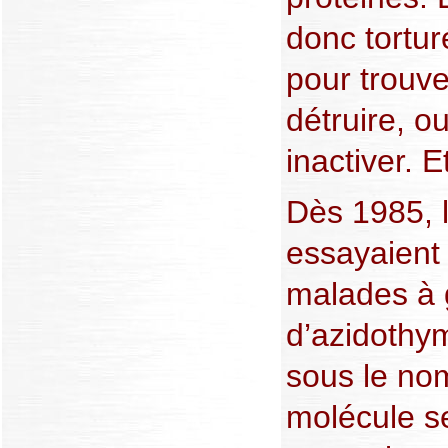
donc tortur
pour trouv
détruire, o
inactiver. E
Dès 1985, 
essayaient 
malades à 
d’azidothy
sous le nom
molécule se