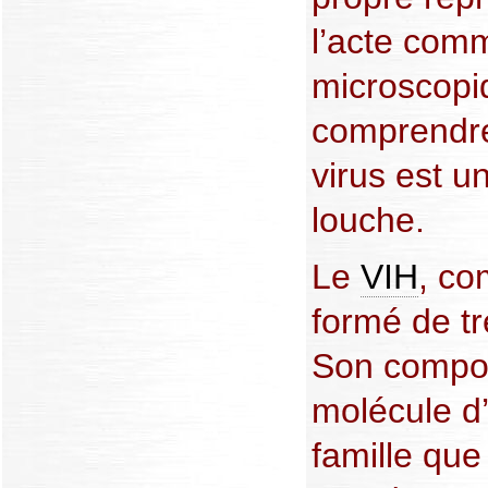
l’acte comm
microscopiq
comprendre
virus est u
louche.
Le
VIH
, co
formé de t
Son compos
molécule d
famille que