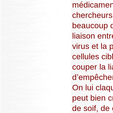
médicament
chercheurs
beaucoup d’
liaison ent
virus et la
cellules cib
couper la l
d’empêcher 
On lui claqu
peut bien c
de soif, de 