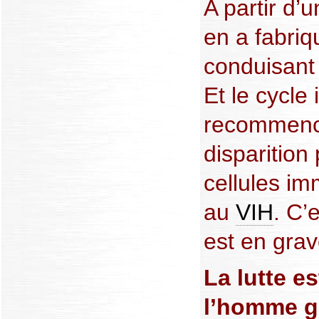
A partir d’u
en a fabriq
conduisant
Et le cycle 
recommence
disparition
cellules im
au
VIH
. C’
est en gra
La lutte e
l’homme g