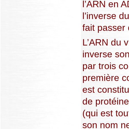
l’ARN en A
l’inverse d
fait passer
L’ARN du vi
inverse sont
par trois c
première co
est consti
de protéin
(qui est to
son nom ne 