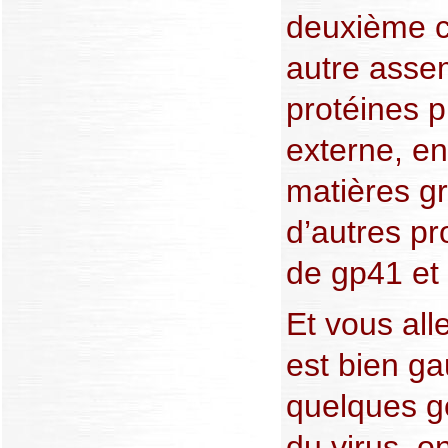
deuxième c
autre asse
protéines 
externe, en
matières g
d’autres p
de gp41 et
Et vous al
est bien ga
quelques g
du virus, o