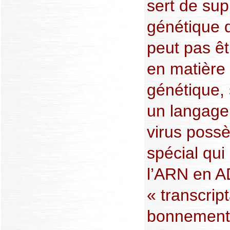
sert de sup
génétique d
peut pas êtr
en matière
génétique, 
un langage
virus possè
spécial qui
l’ARN en AD
« transcrip
bonnement p