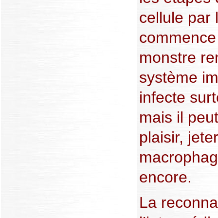
cellule par
commence l
monstre ren
système im
infecte sur
mais il peu
plaisir, jet
macrophage
encore.
La reconnai