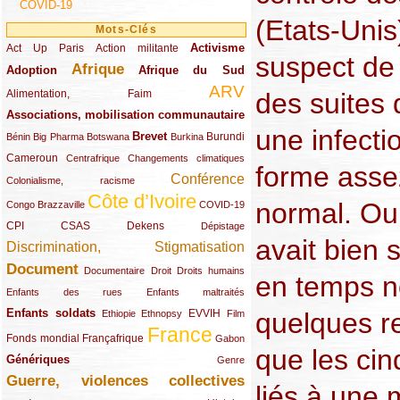
COVID-19
(Etats-Unis
Mots-Clés
Activisme
Act Up Paris
(49/289)
(32/289)
(73/289)
Action militante
suspect de
Afrique
Adoption
(82/289)
(161/289)
(73/289)
Afrique du Sud
ARV
(48/289)
(203/289)
des suites
Alimentation, Faim
Associations, mobilisation communautaire
(65/289)
une infecti
Brevet
(13/289)
(16/289)
(9/289)
(83/289)
(18/289)
(30/289)
Burundi
Bénin
Big Pharma
Botswana
Burkina
Cameroun
(47/289)
(23/289)
(10/289)
Centrafrique
Changements climatiques
forme asse
Conférence
(19/289)
(118/289)
Colonialisme, racisme
Côte d’Ivoire
(24/289)
(263/289)
(13/289)
normal. Oui
Congo Brazzaville
COVID-19
CPI
(48/289)
(32/289)
(29/289)
(19/289)
CSAS
Dekens
Dépistage
avait bien s
Discrimination, Stigmatisation
(131/289)
Document
(145/289)
(9/289)
(20/289)
(22/289)
Documentaire
Droit
Droits humains
en temps no
(21/289)
(10/289)
Enfants des rues
Enfants maltraités
Enfants soldats
quelques r
(68/289)
(12/289)
(15/289)
(55/289)
(22/289)
EVVIH
Ethiopie
Ethnopsy
Film
France
(48/289)
(39/289)
(289/289)
(12/289)
Fonds mondial
Françafrique
Gabon
que les cin
Génériques
(59/289)
(22/289)
Genre
Guerre, violences collectives
(149/289)
liés à une