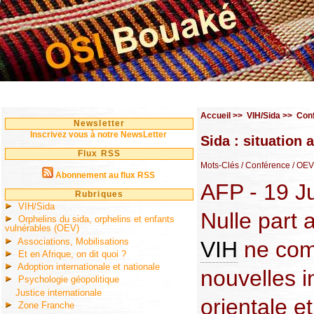
Accueil
>>
VIH/Sida
>>
Con
Newsletter
Inscrivez vous à notre NewsLetter
Sida : situation
Flux RSS
Mots-Clés
/ Conférence
/ OEV
Abonnement au flux RSS
AFP - 19 Ju
Rubriques
VIH/Sida
Nulle part 
Orphelins du sida, orphelins et enfants
vulnérables (OEV)
Associations, Mobilisations
VIH
ne com
Et en Afrique, on dit quoi ?
Adoption internationale et nationale
nouvelles i
Psychologie géopolitique
Justice internationale
orientale e
Zone Franche