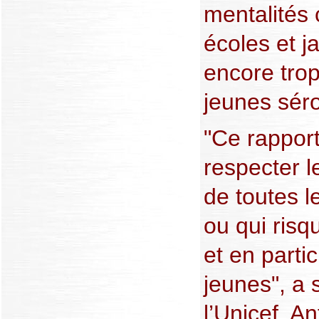
mentalités 
écoles et j
encore tro
jeunes séro
"Ce rapport
respecter le
de toutes l
ou qui risq
et en partic
jeunes", a 
l’Unicef, A