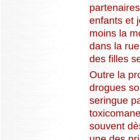
partenaire
enfants et 
moins la mo
dans la ru
des filles s
Outre la pro
drogues so
seringue pa
toxicomane
souvent dès
une des pr