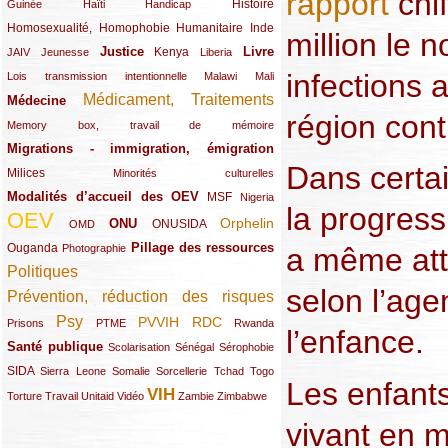
rapport
chif
(12/289)
(15/289)
(10/289)
(49/289)
Histoire
Guinée
Haïti
Handicap
Homosexualité, Homophobie
(44/289)
(47/289)
(34/289)
Humanitaire
Inde
million le 
Justice
Livre
(10/289)
(21/289)
(65/289)
(35/289)
(25/289)
(62/289)
Kenya
JAIV
Jeunesse
Liberia
infections 
(24/289)
(11/289)
(21/289)
Lois transmission intentionnelle
Malawi
Mali
Médicament, Traitements
Médecine
(62/289)
(142/289)
région con
(11/289)
Memory box, travail de mémoire
Migrations - immigration, émigration
(67/289)
Dans certa
Milices
(34/289)
(15/289)
Minorités culturelles
Modalités d’accueil des OEV
(58/289)
(54/289)
(27/289)
MSF
Nigeria
la progres
OEV
(269/289)
(26/289)
(58/289)
(44/289)
(112/289)
Orphelin
ONU
ONUSIDA
OMD
Pillage des ressources
Ouganda
(29/289)
(27/289)
(77/289)
a même att
Photographie
Politiques
(120/289)
selon l’age
Prévention, réduction des risques
(131/289)
Psy
PVVIH
RDC
(22/289)
(119/289)
(12/289)
(111/289)
(104/289)
(23/289)
Prisons
PTME
Rwanda
l’enfance.
Santé publique
(59/289)
(9/289)
(13/289)
(19/289)
Scolarisation
Sénégal
Sérophobie
SIDA
(29/289)
(13/289)
(12/289)
(19/289)
(10/289)
(15/289)
Sierra Leone
Somalie
Sorcellerie
Tchad
Togo
Les enfants
VIH
(17/289)
(21/289)
(26/289)
(23/289)
(154/289)
(12/289)
(21/289)
Torture
Travail
Unitaid
Vidéo
Zambie
Zimbabwe
vivant en m