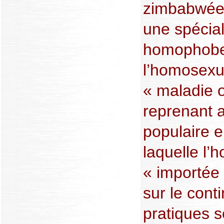
zimbabwéen 
une spécial
homophobes
l’homosexu
« maladie o
reprenant a
populaire e
laquelle l’
« importée
sur le cont
pratiques s