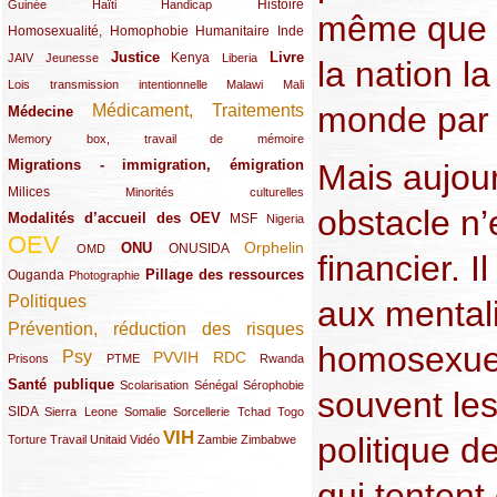
(12/289)
(15/289)
(10/289)
(49/289)
Histoire
Guinée
Haïti
Handicap
même que l
Homosexualité, Homophobie
(44/289)
(47/289)
(34/289)
Humanitaire
Inde
Justice
Livre
(10/289)
(21/289)
(65/289)
(35/289)
(25/289)
(62/289)
Kenya
JAIV
Jeunesse
Liberia
la nation l
(24/289)
(11/289)
(21/289)
Lois transmission intentionnelle
Malawi
Mali
monde par 
Médicament, Traitements
Médecine
(62/289)
(142/289)
(11/289)
Memory box, travail de mémoire
Migrations - immigration, émigration
Mais aujour
(67/289)
Milices
(34/289)
(15/289)
Minorités culturelles
obstacle n’
Modalités d’accueil des OEV
(58/289)
(54/289)
(27/289)
MSF
Nigeria
OEV
(269/289)
(26/289)
(58/289)
(44/289)
(112/289)
Orphelin
ONU
ONUSIDA
OMD
financier. I
Pillage des ressources
Ouganda
(29/289)
(27/289)
(77/289)
Photographie
Politiques
aux mentali
(120/289)
Prévention, réduction des risques
(131/289)
homosexuel
Psy
PVVIH
RDC
(22/289)
(119/289)
(12/289)
(111/289)
(104/289)
(23/289)
Prisons
PTME
Rwanda
Santé publique
(59/289)
(9/289)
(13/289)
(19/289)
Scolarisation
Sénégal
Sérophobie
souvent les
SIDA
(29/289)
(13/289)
(12/289)
(19/289)
(10/289)
(15/289)
Sierra Leone
Somalie
Sorcellerie
Tchad
Togo
VIH
politique 
(17/289)
(21/289)
(26/289)
(23/289)
(154/289)
(12/289)
(21/289)
Torture
Travail
Unitaid
Vidéo
Zambie
Zimbabwe
qui tentent