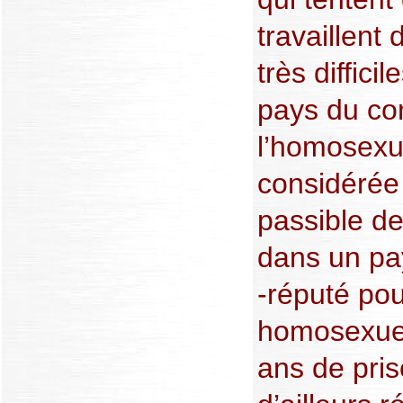
travaillent
très diffici
pays du con
l’homosexua
considéré
passible d
dans un pa
-réputé pou
homosexuel
ans de pri