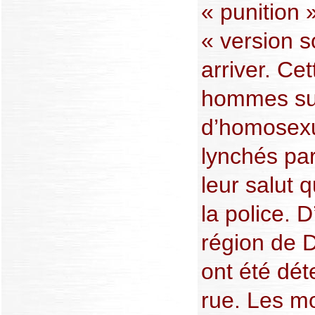
« punition 
« version s
arriver. Ce
hommes su
d’homosexual
lynchés par 
leur salut 
la police. D
région de 
ont été dét
rue. Les mo