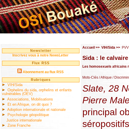
Accueil
>>
VIH/Sida
>>
PVV
Newsletter
Inscrivez vous à notre NewsLetter
Sida : le calvai
Flux RSS
Les homosexuels africains n
Abonnement au flux RSS
Mots-Clés
/ Afrique
/ Discrimin
Rubriques
VIH/Sida
Slate, 28 
Orphelins du sida, orphelins et enfants
vulnérables (OEV)
Pierre Male
Associations, Mobilisations
Et en Afrique, on dit quoi ?
principal o
Adoption internationale et nationale
Psychologie géopolitique
Justice internationale
séropositifs
Zone Franche