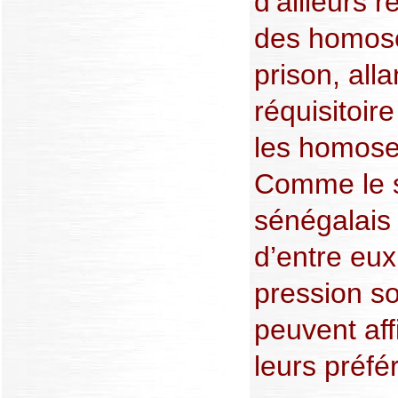
d’ailleurs
des homose
prison, all
réquisitoir
les homose
Comme le s
sénégalais 
d’entre eux
pression soc
peuvent aff
leurs préfé