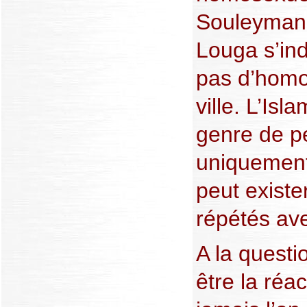
Souleymane
Louga s’ind
pas d’homo
ville. L’Is
genre de pe
uniquement
peut existe
répétés ave
A la questi
être la réact