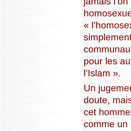
jamais l’on
homosexuels
« l’homosex
simplement
communauté.
pour les aut
l’Islam ».
Un jugemen
doute, mai
cet homme 
comme un 