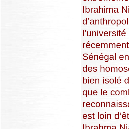
Ibrahima N
d’anthropol
l’universit
récemment 
Sénégal en 
des homosex
bien isolé 
que le com
reconnaissa
est loin d’
Ibrahma N