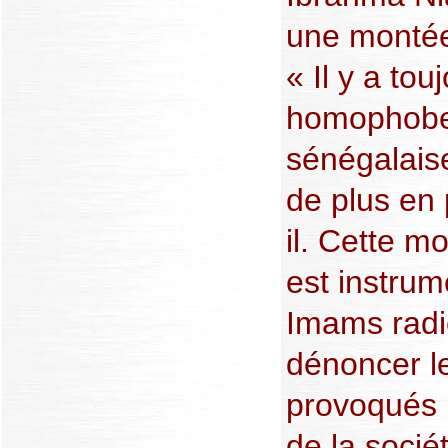
une montée
« Il y a to
homophobes
sénégalaise
de plus en 
il. Cette 
est instrum
Imams radi
dénoncer l
provoqués p
de la socié