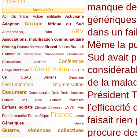
COVID-19
manque de
Mots-Clés
Activisme
génériques 
Act Up Paris
(49/289)
(32/289)
(73/289)
Action militante
Afrique
Adoption
(82/289)
(161/289)
(73/289)
Afrique du Sud
dans un fa
ARV
(48/289)
(203/289)
Alimentation, Faim
Associations, mobilisation communautaire
(65/289)
Même la pu
Brevet
(13/289)
(16/289)
(9/289)
(83/289)
(18/289)
(30/289)
Burundi
Bénin
Big Pharma
Botswana
Burkina
Sud avait p
Cameroun
(47/289)
(23/289)
(10/289)
Centrafrique
Changements climatiques
Conférence
(19/289)
(118/289)
Colonialisme, racisme
considérabl
Côte d’Ivoire
(24/289)
(263/289)
(13/289)
Congo Brazzaville
COVID-19
CPI
(48/289)
(32/289)
(29/289)
(19/289)
CSAS
Dekens
Dépistage
de la mala
Discrimination, Stigmatisation
(131/289)
Document
Président 
(145/289)
(9/289)
(20/289)
(22/289)
Documentaire
Droit
Droits humains
(21/289)
(10/289)
Enfants des rues
Enfants maltraités
l’efficacité
Enfants soldats
(68/289)
(12/289)
(15/289)
(55/289)
(22/289)
EVVIH
Ethiopie
Ethnopsy
Film
France
(48/289)
(39/289)
(289/289)
(12/289)
Fonds mondial
Françafrique
Gabon
faisait rie
Génériques
(59/289)
(22/289)
Genre
procure de
Guerre, violences collectives
(149/289)