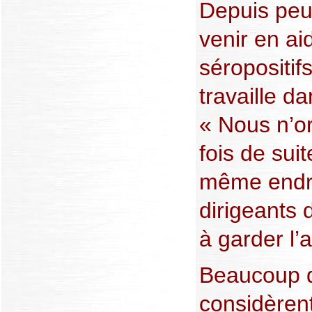
Depuis peu
venir en a
séropositif
travaille da
« Nous n’o
fois de sui
même endro
dirigeants 
à garder l
Beaucoup d
considèren