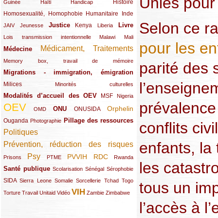
Unies pour 
(12/289)
(15/289)
(10/289)
(49/289)
Histoire
Guinée
Haïti
Handicap
Homosexualité, Homophobie
(44/289)
(47/289)
(34/289)
Humanitaire
Inde
Selon ce ra
Justice
Livre
(10/289)
(21/289)
(65/289)
(35/289)
(25/289)
(62/289)
Kenya
JAIV
Jeunesse
Liberia
(24/289)
(11/289)
(21/289)
Lois transmission intentionnelle
Malawi
Mali
pour les en
Médicament, Traitements
Médecine
(62/289)
(142/289)
(11/289)
Memory box, travail de mémoire
parité des
Migrations - immigration, émigration
(67/289)
l’enseignem
Milices
(34/289)
(15/289)
Minorités culturelles
Modalités d’accueil des OEV
(58/289)
(54/289)
(27/289)
MSF
Nigeria
prévalenc
OEV
(269/289)
(26/289)
(58/289)
(44/289)
(112/289)
Orphelin
ONU
ONUSIDA
OMD
Pillage des ressources
Ouganda
(29/289)
(27/289)
(77/289)
Photographie
conflits civi
Politiques
(120/289)
enfants, la 
Prévention, réduction des risques
(131/289)
Psy
PVVIH
RDC
(22/289)
(119/289)
(12/289)
(111/289)
(104/289)
(23/289)
Prisons
PTME
Rwanda
les catastr
Santé publique
(59/289)
(9/289)
(13/289)
(19/289)
Scolarisation
Sénégal
Sérophobie
SIDA
(29/289)
(13/289)
(12/289)
(19/289)
(10/289)
(15/289)
Sierra Leone
Somalie
Sorcellerie
Tchad
Togo
tous un im
VIH
(17/289)
(21/289)
(26/289)
(23/289)
(154/289)
(12/289)
(21/289)
Torture
Travail
Unitaid
Vidéo
Zambie
Zimbabwe
l’accès à l