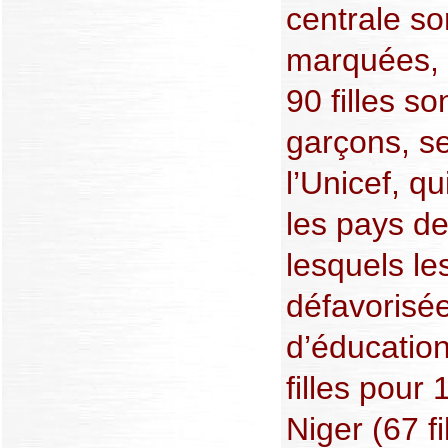
centrale so
marquées,
90 filles s
garçons, se
l’Unicef, q
les pays de
lesquels les
défavorisé
d’éducation
filles pour
Niger (67 fi