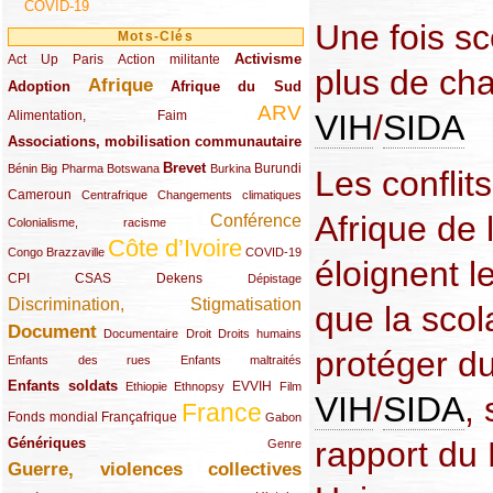
COVID-19
Une fois sco
Mots-Clés
Activisme
Act Up Paris
(49/289)
(32/289)
(73/289)
Action militante
plus de ch
Afrique
Adoption
(82/289)
(161/289)
(73/289)
Afrique du Sud
ARV
(48/289)
(203/289)
VIH
/
SIDA
Alimentation, Faim
Associations, mobilisation communautaire
(65/289)
Brevet
(13/289)
(16/289)
(9/289)
(83/289)
(18/289)
(30/289)
Burundi
Bénin
Big Pharma
Botswana
Burkina
Les conflit
Cameroun
(47/289)
(23/289)
(10/289)
Centrafrique
Changements climatiques
Afrique de 
Conférence
(19/289)
(118/289)
Colonialisme, racisme
Côte d’Ivoire
(24/289)
(263/289)
(13/289)
Congo Brazzaville
COVID-19
éloignent le
CPI
(48/289)
(32/289)
(29/289)
(19/289)
CSAS
Dekens
Dépistage
Discrimination, Stigmatisation
(131/289)
que la scol
Document
(145/289)
(9/289)
(20/289)
(22/289)
Documentaire
Droit
Droits humains
protéger du
(21/289)
(10/289)
Enfants des rues
Enfants maltraités
Enfants soldats
(68/289)
(12/289)
(15/289)
(55/289)
(22/289)
EVVIH
Ethiopie
Ethnopsy
Film
VIH
/
SIDA
,
France
(48/289)
(39/289)
(289/289)
(12/289)
Fonds mondial
Françafrique
Gabon
rapport du
Génériques
(59/289)
(22/289)
Genre
Guerre, violences collectives
(149/289)