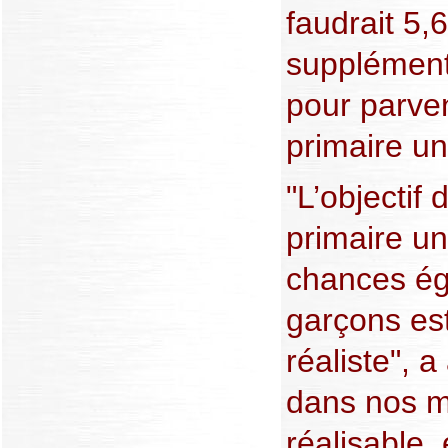
faudrait 5,6
supplément
pour parven
primaire un
"L’objectif
primaire un
chances éga
garçons es
réaliste", a
dans nos mo
réalisable,