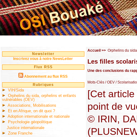
Accueil
>>
Orphelins du sida
Newsletter
Inscrivez vous à notre NewsLetter
Les filles scola
Flux RSS
Une des conclusions du rappo
Abonnement au flux RSS
Mots-Clés
/ OEV
/ Scolarisati
Rubriques
VIH/Sida
[Cet articl
Orphelins du sida, orphelins et enfants
vulnérables (OEV)
point de vu
Associations, Mobilisations
Et en Afrique, on dit quoi ?
© IRIN, DA
Adoption internationale et nationale
Psychologie géopolitique
Justice internationale
(PLUSNEW
Zone Franche