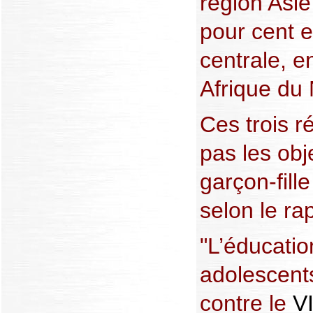
région Asie
pour cent e
centrale, e
Afrique du
Ces trois r
pas les obje
garçon-fill
selon le ra
"L’éducatio
adolescents
contre le
V