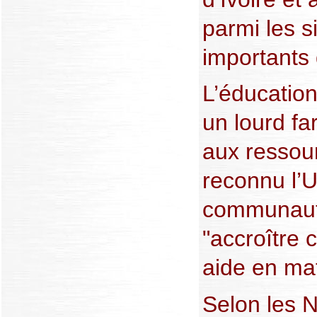
parmi les s
importants 
L’éducation
un lourd f
aux ressour
reconnu l’Un
communauté
"accroître
aide en mat
Selon les N