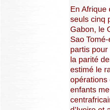
En Afrique 
seuls cinq 
Gabon, le G
Sao Tomé-e
partis pour 
la parité d
estimé le r
opérations 
enfants me
centrafrica
d’Ivoire et 