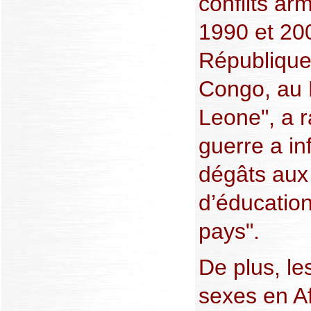
conflits ar
1990 et 20
République
Congo, au L
Leone", a r
guerre a in
dégâts aux
d’éducatio
pays".
De plus, le
sexes en Af