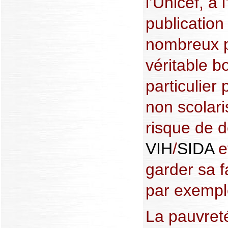
l’Unicef, à 
publication
nombreux p
véritable 
particulier p
non scolari
risque de d
VIH
/
SIDA
e
garder sa f
par exempl
La pauvret