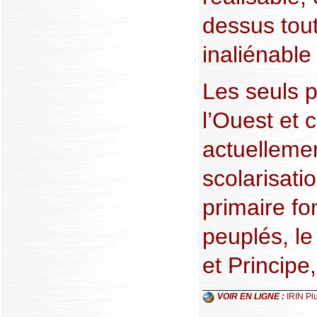
dessus tout,
inaliénable
Les seuls p
l’Ouest et 
actuelleme
scolarisati
primaire fo
peuplés, l
et Principe,
VOIR EN LIGNE :
IRIN Pl