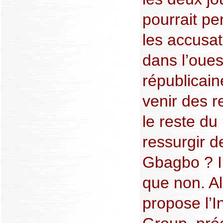
pourrait per
les accusa
dans l’oues
républicain
venir des r
le reste du
ressurgir d
Gbagbo ? Il
que non. Al
propose l’I