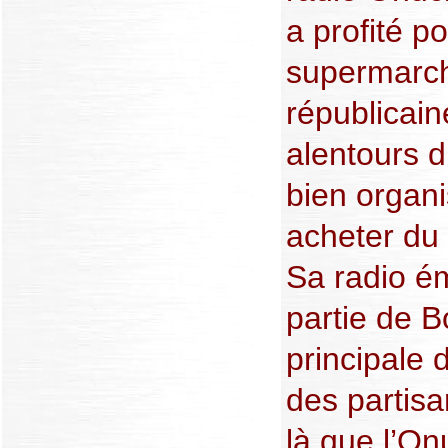
a profité p
supermarch
républicain
alentours d
bien organi
acheter du 
Sa radio é
partie de Bo
principale 
des partisa
là que l’On