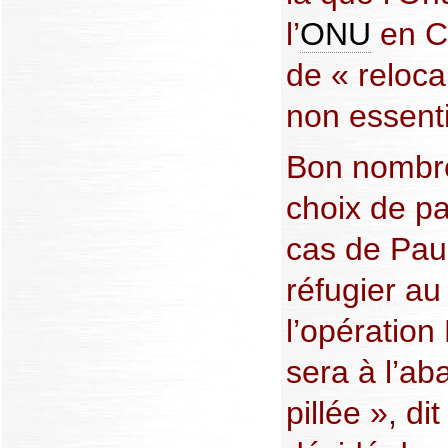
l’
ONU
en Cô
de « reloca
non essenti
Bon nombre
choix de par
cas de Paul
réfugier a
l’opération
sera à l’ab
pillée », di