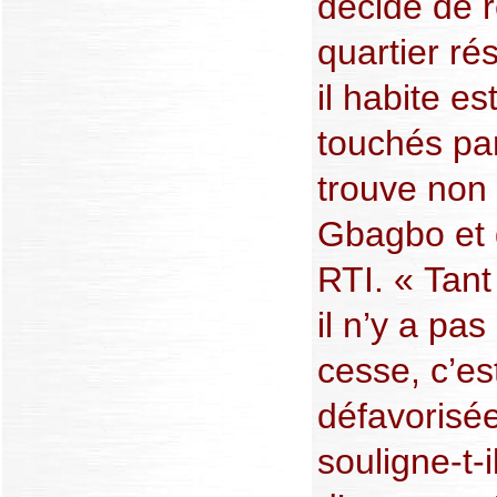
décidé de r
quartier ré
il habite e
touchés par
trouve non 
Gbagbo et d
RTI. « Tant
il n’y a pa
cesse, c’es
défavorisée
souligne-t-