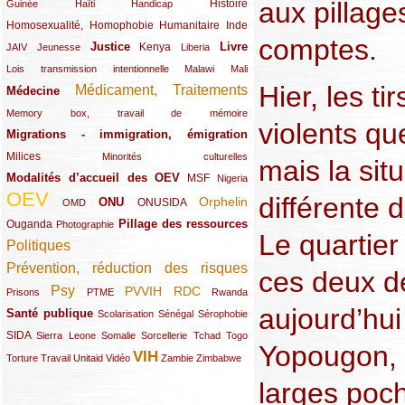
aux pillage
(12/289)
(15/289)
(10/289)
(49/289)
Histoire
Guinée
Haïti
Handicap
Homosexualité, Homophobie
(44/289)
(47/289)
(34/289)
Humanitaire
Inde
comptes.
Justice
Livre
(10/289)
(21/289)
(65/289)
(35/289)
(25/289)
(62/289)
Kenya
JAIV
Jeunesse
Liberia
(24/289)
(11/289)
(21/289)
Lois transmission intentionnelle
Malawi
Mali
Hier, les ti
Médicament, Traitements
Médecine
(62/289)
(142/289)
(11/289)
Memory box, travail de mémoire
violents qu
Migrations - immigration, émigration
(67/289)
Milices
(34/289)
(15/289)
Minorités culturelles
mais la sit
Modalités d’accueil des OEV
(58/289)
(54/289)
(27/289)
MSF
Nigeria
OEV
différente d
(269/289)
(26/289)
(58/289)
(44/289)
(112/289)
Orphelin
ONU
ONUSIDA
OMD
Pillage des ressources
Ouganda
(29/289)
(27/289)
(77/289)
Photographie
Le quartier
Politiques
(120/289)
Prévention, réduction des risques
(131/289)
ces deux de
Psy
PVVIH
RDC
(22/289)
(119/289)
(12/289)
(111/289)
(104/289)
(23/289)
Prisons
PTME
Rwanda
aujourd’hui
Santé publique
(59/289)
(9/289)
(13/289)
(19/289)
Scolarisation
Sénégal
Sérophobie
SIDA
(29/289)
(13/289)
(12/289)
(19/289)
(10/289)
(15/289)
Sierra Leone
Somalie
Sorcellerie
Tchad
Togo
Yopougon, 
VIH
(17/289)
(21/289)
(26/289)
(23/289)
(154/289)
(12/289)
(21/289)
Torture
Travail
Unitaid
Vidéo
Zambie
Zimbabwe
larges poc