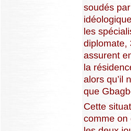
soudés par
idéologique
les spécial
diplomate,
assurent en
la résidence
alors qu’il
que Gbagb
Cette situa
comme on d
les deux jo