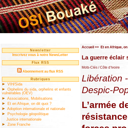
Accueil
>>
Et en Afrique, on 
Newsletter
Inscrivez vous à notre NewsLetter
La guerre éclair 
Flux RSS
Mots-Clés
/ Côte d’Ivoire
Abonnement au flux RSS
Libération 
Rubriques
VIH/Sida
Despic-Pop
Orphelins du sida, orphelins et enfants
vulnérables (OEV)
Associations, Mobilisations
L’armée d
Et en Afrique, on dit quoi ?
Adoption internationale et nationale
résistance
Psychologie géopolitique
Justice internationale
Zone Franche