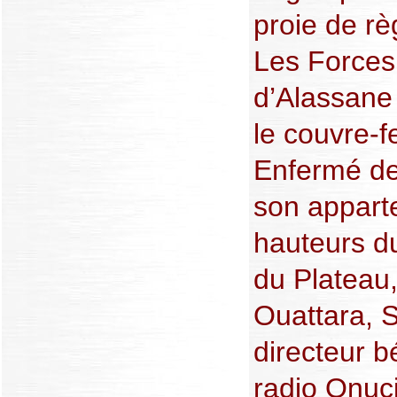
proie de r
Les Forces
d’Alassane
le couvre-f
Enfermé de
son appart
hauteurs du
du Plateau,
Ouattara, S
directeur b
radio Onuci