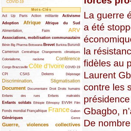
forces pro
COVID-19
Mots-Clés
La guerre é
Activisme
Act Up Paris
(49/289)
(32/289)
(73/289)
Action militante
Afrique
Adoption
(82/289)
(161/289)
(73/289)
Afrique du Sud
a été stopp
ARV
(48/289)
(203/289)
Alimentation, Faim
économique
Associations, mobilisation communautaire
(65/289)
Brevet
(13/289)
(16/289)
(9/289)
(83/289)
(18/289)
(30/289)
Burundi
Bénin
Big Pharma
Botswana
Burkina
la résistan
Cameroun
(47/289)
(23/289)
(10/289)
Centrafrique
Changements climatiques
Conférence
(19/289)
(118/289)
Colonialisme, racisme
fidèles au 
Côte d’Ivoire
(24/289)
(263/289)
(13/289)
Congo Brazzaville
COVID-19
Laurent Gba
CPI
(48/289)
(32/289)
(29/289)
(19/289)
CSAS
Dekens
Dépistage
Discrimination, Stigmatisation
(131/289)
contre les 
Document
(145/289)
(9/289)
(20/289)
(22/289)
Documentaire
Droit
Droits humains
(21/289)
(10/289)
présidence 
Enfants des rues
Enfants maltraités
Enfants soldats
(68/289)
(12/289)
(15/289)
(55/289)
(22/289)
EVVIH
Ethiopie
Ethnopsy
Film
Gbagbo, n’a
France
(48/289)
(39/289)
(289/289)
(12/289)
Fonds mondial
Françafrique
Gabon
Génériques
(59/289)
(22/289)
Genre
De nombreux
Guerre, violences collectives
(149/289)