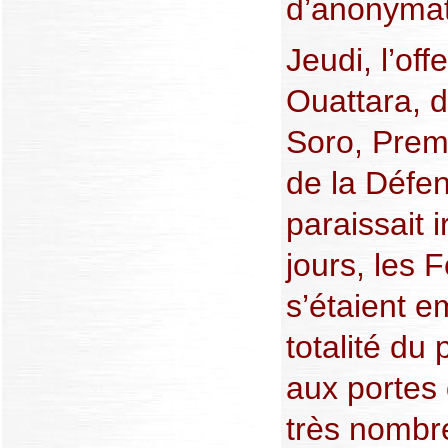
d’anonymat
Jeudi, l’of
Ouattara, d
Soro, Premi
de la Défen
paraissait i
jours, les 
s’étaient e
totalité du 
aux portes 
très nombr