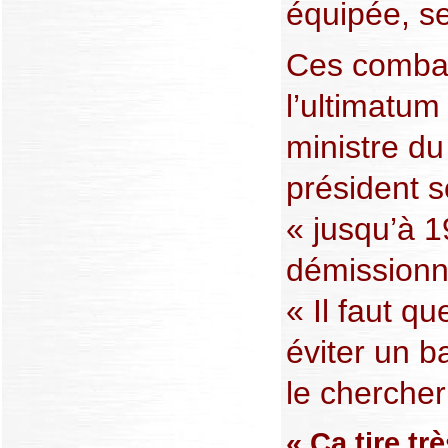
équipée, s
Ces combats
l’ultimatum
ministre du
président 
« jusqu’à 
démissionne
« Il faut 
éviter un b
le chercher l
« Ça tire tr