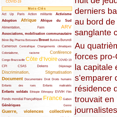
nuit de jeu
COVID-19
derniers ba
Mots-Clés
Activisme
Act Up Paris
(49/289)
(32/289)
(73/289)
Action militante
au bord de 
Afrique
Adoption
(82/289)
(161/289)
(73/289)
Afrique du Sud
ARV
(48/289)
(203/289)
Alimentation, Faim
sanglante c
Associations, mobilisation communautaire
(65/289)
Brevet
(13/289)
(16/289)
(9/289)
(83/289)
(18/289)
(30/289)
Burundi
Bénin
Big Pharma
Botswana
Burkina
Au quatrièm
Cameroun
(47/289)
(23/289)
(10/289)
Centrafrique
Changements climatiques
Conférence
(19/289)
(118/289)
Colonialisme, racisme
forces pro-
Côte d’Ivoire
(24/289)
(263/289)
(13/289)
Congo Brazzaville
COVID-19
la capitale
CPI
(48/289)
(32/289)
(29/289)
(19/289)
CSAS
Dekens
Dépistage
Discrimination, Stigmatisation
(131/289)
s’emparer d
Document
(145/289)
(9/289)
(20/289)
(22/289)
Documentaire
Droit
Droits humains
(21/289)
(10/289)
résidence 
Enfants des rues
Enfants maltraités
Enfants soldats
(68/289)
(12/289)
(15/289)
(55/289)
(22/289)
EVVIH
Ethiopie
Ethnopsy
Film
trouvait en
France
(48/289)
(39/289)
(289/289)
(12/289)
Fonds mondial
Françafrique
Gabon
Génériques
(59/289)
(22/289)
Genre
journaliste
Guerre, violences collectives
(149/289)