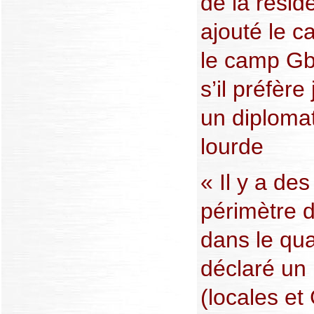
de la résid
ajouté le ca
le camp Gb
s’il préfèr
un diploma
lourde
« Il y a de
périmètre 
dans le qua
déclaré un 
(locales et