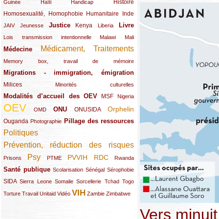
(12/289)
(15/289)
(10/289)
(49/289)
Histoire
Guinée
Haïti
Handicap
Homosexualité, Homophobie
(44/289)
(47/289)
(34/289)
Humanitaire
Inde
Justice
Livre
(10/289)
(21/289)
(65/289)
(35/289)
(25/289)
(62/289)
Kenya
JAIV
Jeunesse
Liberia
(24/289)
(11/289)
(21/289)
Lois transmission intentionnelle
Malawi
Mali
Médicament, Traitements
Médecine
(62/289)
(142/289)
(11/289)
Memory box, travail de mémoire
Migrations - immigration, émigration
(67/289)
Milices
(34/289)
(15/289)
Minorités culturelles
Modalités d’accueil des OEV
(58/289)
(54/289)
(27/289)
MSF
Nigeria
OEV
(269/289)
(26/289)
(58/289)
(44/289)
(112/289)
Orphelin
ONU
ONUSIDA
OMD
Pillage des ressources
Ouganda
(29/289)
(27/289)
(77/289)
Photographie
Politiques
(120/289)
Prévention, réduction des risques
(131/289)
Psy
PVVIH
RDC
(22/289)
(119/289)
(12/289)
(111/289)
(104/289)
(23/289)
Prisons
PTME
Rwanda
Santé publique
(59/289)
(9/289)
(13/289)
(19/289)
Scolarisation
Sénégal
Sérophobie
SIDA
(29/289)
(13/289)
(12/289)
(19/289)
(10/289)
(15/289)
Sierra Leone
Somalie
Sorcellerie
Tchad
Togo
VIH
(17/289)
(21/289)
(26/289)
(23/289)
(154/289)
(12/289)
(21/289)
Torture
Travail
Unitaid
Vidéo
Zambie
Zimbabwe
Vers minuit