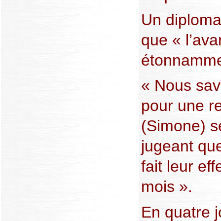
Un diploma
que « l’ava
étonnammen
« Nous sav
pour une r
(Simone) se
jugeant que
fait leur ef
mois ».
En quatre j