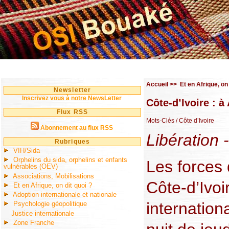
Accueil
>>
Et en Afrique, on 
Newsletter
Inscrivez vous à notre NewsLetter
Côte-d’Ivoire : à
Flux RSS
Mots-Clés
/ Côte d’Ivoire
Abonnement au flux RSS
Libération 
Rubriques
VIH/Sida
Orphelins du sida, orphelins et enfants
Les forces 
vulnérables (OEV)
Associations, Mobilisations
Côte-d’Ivo
Et en Afrique, on dit quoi ?
Adoption internationale et nationale
internationa
Psychologie géopolitique
Justice internationale
Zone Franche