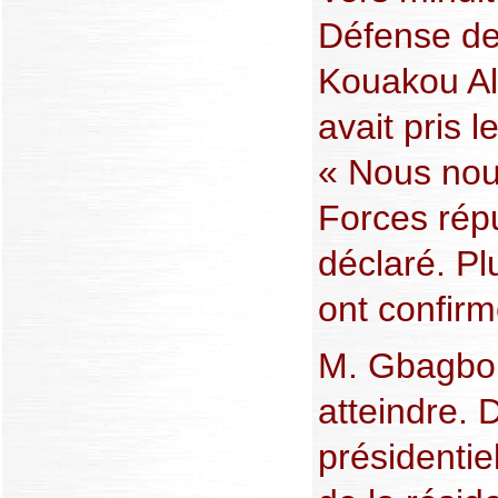
Défense de
Kouakou All
avait pris l
« Nous nou
Forces répu
déclaré. Pl
ont confirm
M. Gbagbo « 
atteindre. 
présidentie