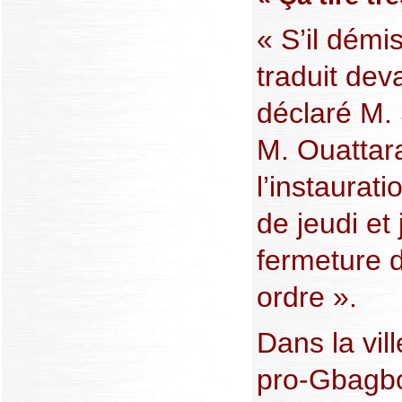
« S’il démis
traduit deva
déclaré M.
M. Ouattar
l’instaurati
de jeudi et
fermeture d
ordre ».
Dans la vil
pro-Gbagbo,