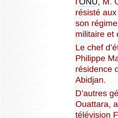
l’
ONU
, M. 
résisté aux
son régime 
militaire e
Le chef d’é
Philippe Ma
résidence 
Abidjan.
D’autres gé
Ouattara, a
télévision 