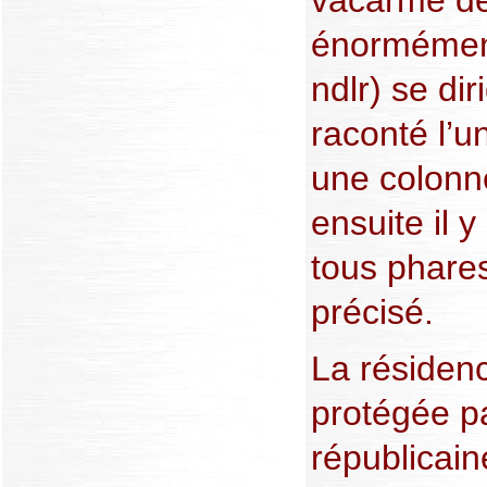
vacarme des
énormément
ndlr) se dir
raconté l’un
une colonn
ensuite il 
tous phares
précisé.
La résiden
protégée p
républicain