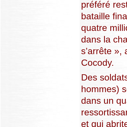
préféré res
bataille fi
quatre mill
dans la cha
s’arrête »,
Cocody.
Des soldats
hommes) son
dans un qua
ressortiss
et qui abr