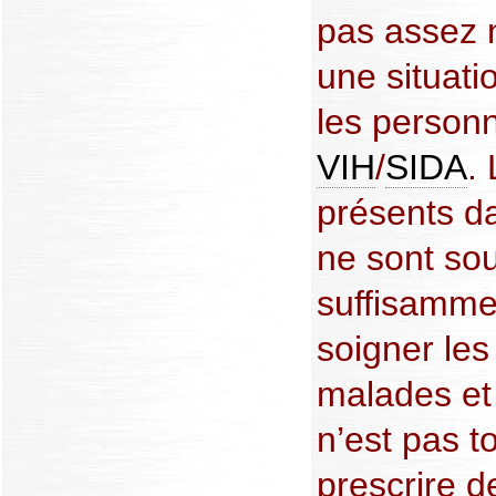
pas assez 
une situati
les personn
VIH
/
SIDA
.
présents da
ne sont so
suffisamme
soigner les
malades et
n’est pas to
prescrire 