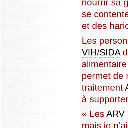
nourrir sa g
se content
et des hari
Les person
VIH
/
SIDA
d
alimentaire 
permet de 
traitement
à supporte
« Les
ARV
mais je n’a