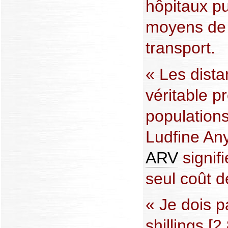
hôpitaux pu
moyens de 
transport.
« Les dist
véritable p
populations
Ludfine An
ARV
signif
seul coût 
« Je dois p
shillings [