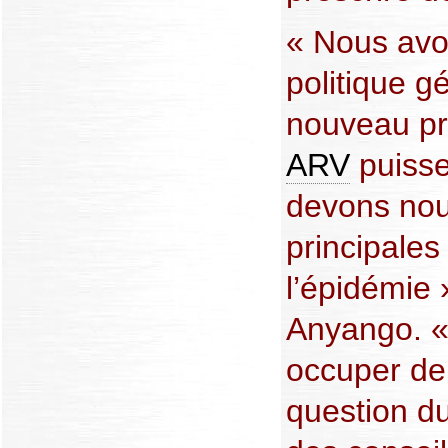
« Nous avo
politique g
nouveau p
ARV
puisse
devons nou
principales
l’épidémie 
Anyango. 
occuper de 
question du