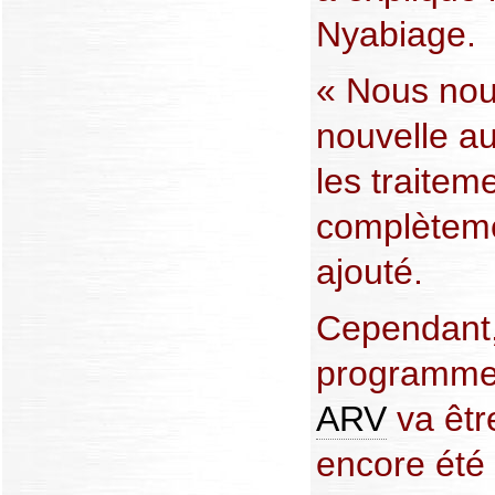
Nyabiage.
« Nous nou
nouvelle a
les traitem
complètemen
ajouté.
Cependant,
programme 
ARV
va êtr
encore été 