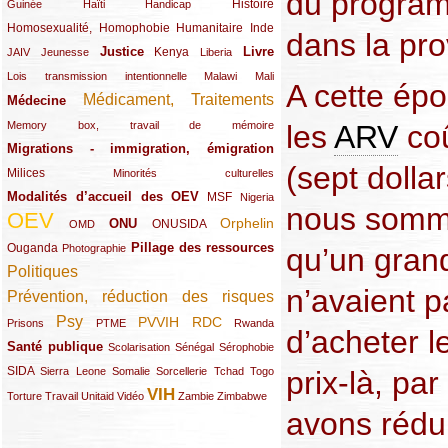
du progra
(12/289)
(15/289)
(10/289)
(49/289)
Histoire
Guinée
Haïti
Handicap
Homosexualité, Homophobie
(44/289)
(47/289)
(34/289)
Humanitaire
Inde
dans la pr
Justice
Livre
(10/289)
(21/289)
(65/289)
(35/289)
(25/289)
(62/289)
Kenya
JAIV
Jeunesse
Liberia
(24/289)
(11/289)
(21/289)
Lois transmission intentionnelle
Malawi
Mali
A cette épo
Médicament, Traitements
Médecine
(62/289)
(142/289)
(11/289)
les
ARV
coû
Memory box, travail de mémoire
Migrations - immigration, émigration
(67/289)
(sept dolla
Milices
(34/289)
(15/289)
Minorités culturelles
Modalités d’accueil des OEV
(58/289)
(54/289)
(27/289)
MSF
Nigeria
nous somm
OEV
(269/289)
(26/289)
(58/289)
(44/289)
(112/289)
Orphelin
ONU
ONUSIDA
OMD
Pillage des ressources
Ouganda
(29/289)
(27/289)
(77/289)
qu’un gran
Photographie
Politiques
(120/289)
n’avaient 
Prévention, réduction des risques
(131/289)
Psy
PVVIH
RDC
(22/289)
(119/289)
(12/289)
(111/289)
(104/289)
(23/289)
Prisons
PTME
Rwanda
d’acheter 
Santé publique
(59/289)
(9/289)
(13/289)
(19/289)
Scolarisation
Sénégal
Sérophobie
SIDA
(29/289)
(13/289)
(12/289)
(19/289)
(10/289)
(15/289)
prix-là, pa
Sierra Leone
Somalie
Sorcellerie
Tchad
Togo
VIH
(17/289)
(21/289)
(26/289)
(23/289)
(154/289)
(12/289)
(21/289)
Torture
Travail
Unitaid
Vidéo
Zambie
Zimbabwe
avons rédui