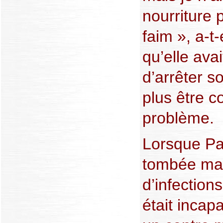
nourriture 
faim », a-t-
qu’elle ava
d’arrêter s
plus être c
problème.
Lorsque P
tombée mal
d’infections
était incap