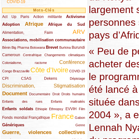
COVID-19
largement 
Mots-Clés
Activisme
Act Up Paris
(49/289)
(32/289)
(73/289)
Action militante
personnes 
Afrique
Adoption
(82/289)
(161/289)
(73/289)
Afrique du Sud
ARV
pays d’Afri
(48/289)
(203/289)
Alimentation, Faim
Associations, mobilisation communautaire
(65/289)
Brevet
(13/289)
(16/289)
(9/289)
(83/289)
(18/289)
(30/289)
Burundi
« Peu de p
Bénin
Big Pharma
Botswana
Burkina
Cameroun
(47/289)
(23/289)
(10/289)
Centrafrique
Changements climatiques
acheter de
Conférence
(19/289)
(118/289)
Colonialisme, racisme
Côte d’Ivoire
(24/289)
(263/289)
(13/289)
Congo Brazzaville
COVID-19
le program
CPI
(48/289)
(32/289)
(29/289)
(19/289)
CSAS
Dekens
Dépistage
Discrimination, Stigmatisation
été lancé à
(131/289)
Document
(145/289)
(9/289)
(20/289)
(22/289)
Documentaire
Droit
Droits humains
située dans
(21/289)
(10/289)
Enfants des rues
Enfants maltraités
Enfants soldats
(68/289)
(12/289)
(15/289)
(55/289)
(22/289)
EVVIH
Ethiopie
Ethnopsy
Film
2004 », a e
France
(48/289)
(39/289)
(289/289)
(12/289)
Fonds mondial
Françafrique
Gabon
Lennah Nya
Génériques
(59/289)
(22/289)
Genre
Guerre, violences collectives
(149/289)