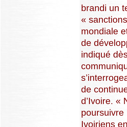
brandi un 
« sanction
mondiale et
de dévelop
indiqué dè
communiqu
s’interroge
de continue
d’Ivoire. «
poursuivre 
Ivoiriens e