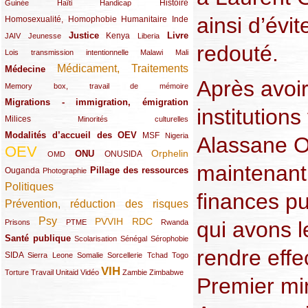
(12/289)
(15/289)
(10/289)
(49/289)
Histoire
Guinée
Haïti
Handicap
ainsi d’évit
Homosexualité, Homophobie
(44/289)
(47/289)
(34/289)
Humanitaire
Inde
Justice
Livre
(10/289)
(21/289)
(65/289)
(35/289)
(25/289)
(62/289)
Kenya
JAIV
Jeunesse
Liberia
redouté.
(24/289)
(11/289)
(21/289)
Lois transmission intentionnelle
Malawi
Mali
Médicament, Traitements
Médecine
(62/289)
(142/289)
Après avoir
(11/289)
Memory box, travail de mémoire
Migrations - immigration, émigration
(67/289)
institution
Milices
(34/289)
(15/289)
Minorités culturelles
Modalités d’accueil des OEV
(58/289)
(54/289)
(27/289)
MSF
Nigeria
Alassane O
OEV
(269/289)
(26/289)
(58/289)
(44/289)
(112/289)
Orphelin
ONU
ONUSIDA
OMD
maintenant 
Pillage des ressources
Ouganda
(29/289)
(27/289)
(77/289)
Photographie
Politiques
(120/289)
finances pu
Prévention, réduction des risques
(131/289)
Psy
PVVIH
RDC
(22/289)
(119/289)
(12/289)
(111/289)
(104/289)
(23/289)
qui avons le
Prisons
PTME
Rwanda
Santé publique
(59/289)
(9/289)
(13/289)
(19/289)
Scolarisation
Sénégal
Sérophobie
rendre effe
SIDA
(29/289)
(13/289)
(12/289)
(19/289)
(10/289)
(15/289)
Sierra Leone
Somalie
Sorcellerie
Tchad
Togo
VIH
(17/289)
(21/289)
(26/289)
(23/289)
(154/289)
(12/289)
(21/289)
Torture
Travail
Unitaid
Vidéo
Zambie
Zimbabwe
Premier mi