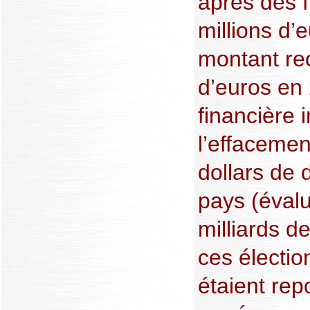
après des 
millions d’
montant rec
d’euros en 
financière i
l’effacemen
dollars de 
pays (évalu
milliards d
ces électio
étaient rep