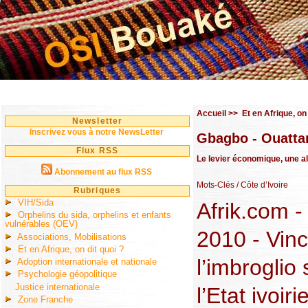
Accueil
>>
Et en Afrique, on 
Newsletter
Inscrivez vous à notre NewsLetter
Gbagbo - Ouattara
Flux RSS
Le levier économique, une al
Abonnement au flux RSS
Mots-Clés
/ Côte d’Ivoire
Rubriques
VIH/Sida
Afrik.com 
Orphelins du sida, orphelins et enfants
vulnérables (OEV)
2010 - Vin
Associations, Mobilisations
Et en Afrique, on dit quoi ?
l’imbroglio
Adoption internationale et nationale
Psychologie géopolitique
Justice internationale
l’Etat ivoir
Zone Franche