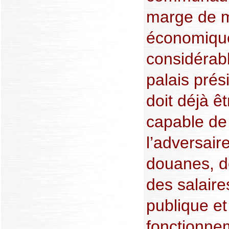
marge de m
économique
considérabl
palais prési
doit déjà êt
capable de 
l’adversair
douanes, d
des salaire
publique et
fonctionnem