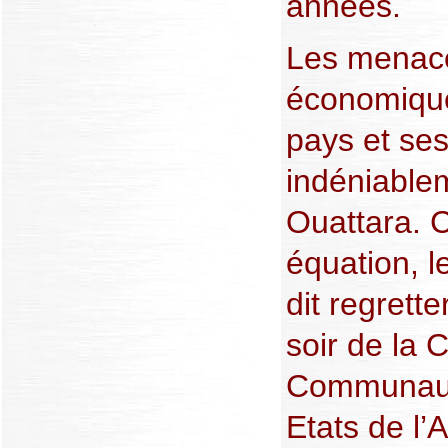
années.
Les menace
économique
pays et ses
indéniablem
Ouattara. C
équation, 
dit regrett
soir de la C
Communaut
Etats de l’A