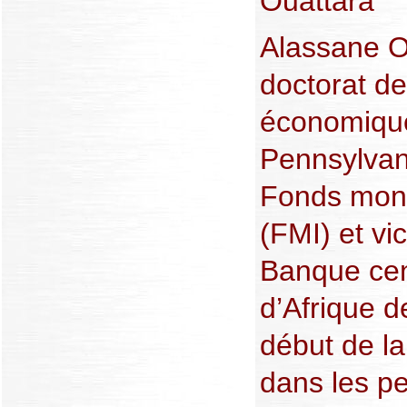
Ouattara
Alassane Ou
doctorat d
économique
Pennsylvan
Fonds moné
(FMI) et vi
Banque cen
d’Afrique d
début de l
dans les pe