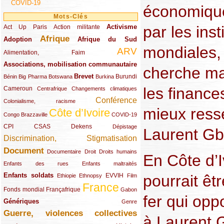
COVID-19
économique
Mots-Clés
Activisme
par les inst
Act Up Paris
(49/289)
(32/289)
(73/289)
Action militante
Afrique
Adoption
(82/289)
(161/289)
(73/289)
Afrique du Sud
mondiales,
ARV
(48/289)
(203/289)
Alimentation, Faim
Associations, mobilisation communautaire
(65/289)
cherche ma
Brevet
(13/289)
(16/289)
(9/289)
(83/289)
(18/289)
(30/289)
Burundi
Bénin
Big Pharma
Botswana
Burkina
les finance
Cameroun
(47/289)
(23/289)
(10/289)
Centrafrique
Changements climatiques
Conférence
(19/289)
(118/289)
Colonialisme, racisme
mieux resse
Côte d’Ivoire
(24/289)
(263/289)
(13/289)
Congo Brazzaville
COVID-19
CPI
(48/289)
(32/289)
(29/289)
(19/289)
CSAS
Dekens
Dépistage
Laurent Gb
Discrimination, Stigmatisation
(131/289)
Document
(145/289)
(9/289)
(20/289)
(22/289)
Documentaire
Droit
Droits humains
En Côte d’I
(21/289)
(10/289)
Enfants des rues
Enfants maltraités
Enfants soldats
pourrait êtr
(68/289)
(12/289)
(15/289)
(55/289)
(22/289)
EVVIH
Ethiopie
Ethnopsy
Film
France
(48/289)
(39/289)
(289/289)
(12/289)
Fonds mondial
Françafrique
Gabon
fer qui op
Génériques
(59/289)
(22/289)
Genre
Guerre, violences collectives
(149/289)
à Laurent 