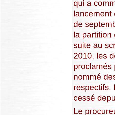
qui a comm
lancement d
de septemb
la partitio
suite au s
2010, les d
proclamés p
nommé des
respectifs.
cessé depu
Le procure