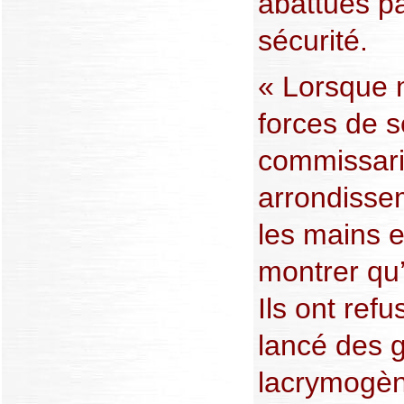
abattues pa
sécurité.
« Lorsque 
forces de s
commissari
arrondisse
les mains en
montrer qu’
Ils ont ref
lancé des 
lacrymogène