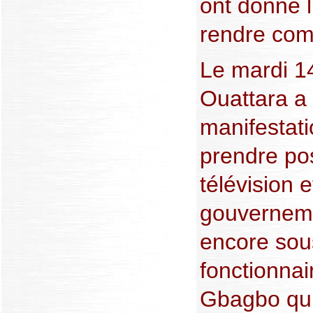
ont donné l
rendre comp
Le mardi 1
Ouattara a
manifestat
prendre pos
télévision 
gouverneme
encore sous
fonctionnai
Gbagbo qui 