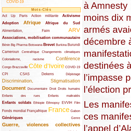
COVID-19
à Amnesty I
Mots-Clés
moins dix 
Activisme
Act Up Paris
(49/289)
(32/289)
(73/289)
Action militante
Afrique
Adoption
(82/289)
(161/289)
(73/289)
Afrique du Sud
armés avaie
ARV
(48/289)
(203/289)
Alimentation, Faim
Associations, mobilisation communautaire
(65/289)
décembre à
Brevet
(13/289)
(16/289)
(9/289)
(83/289)
(18/289)
(30/289)
Burundi
Bénin
Big Pharma
Botswana
Burkina
manifestat
Cameroun
(47/289)
(23/289)
(10/289)
Centrafrique
Changements climatiques
Conférence
(19/289)
(118/289)
Colonialisme, racisme
destinées à
Côte d’Ivoire
(24/289)
(263/289)
(13/289)
Congo Brazzaville
COVID-19
CPI
(48/289)
(32/289)
(29/289)
(19/289)
CSAS
Dekens
l’impasse p
Dépistage
Discrimination, Stigmatisation
(131/289)
l’élection p
Document
(145/289)
(9/289)
(20/289)
(22/289)
Documentaire
Droit
Droits humains
(21/289)
(10/289)
Enfants des rues
Enfants maltraités
Les manifes
Enfants soldats
(68/289)
(12/289)
(15/289)
(55/289)
(22/289)
EVVIH
Ethiopie
Ethnopsy
Film
France
(48/289)
(39/289)
(289/289)
(12/289)
Fonds mondial
Françafrique
Gabon
ces manife
Génériques
(59/289)
(22/289)
Genre
Guerre, violences collectives
(149/289)
l’appel d’A