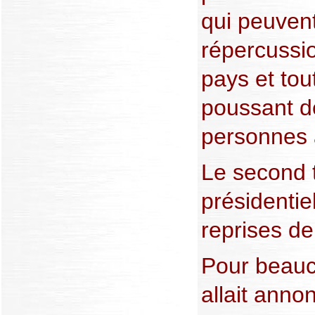
qui peuvent
répercussi
pays et tou
poussant de
personnes à
Le second t
présidentie
reprises de
Pour beauco
allait annon