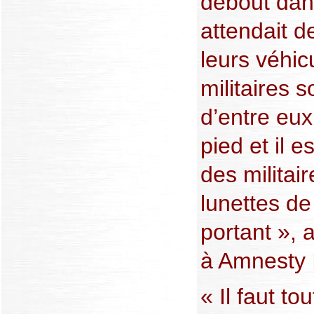
debout dan
attendait d
leurs véhic
militaires s
d’entre eux 
pied et il e
des militair
lunettes de 
portant », 
à Amnesty I
« Il faut to