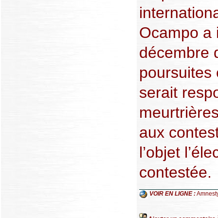
internationa
Ocampo a i
décembre q
poursuites
serait resp
meurtrières
aux contest
l’objet l’él
contestée.
VOIR EN LIGNE :
Amnesty