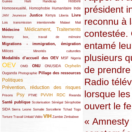
(12/289)
(15/289)
(10/289)
(49/289)
Histoire
Guinée
Haïti
Handicap
président i
Homosexualité, Homophobie
(44/289)
(47/289)
(34/289)
Humanitaire
Inde
Justice
Livre
(10/289)
(21/289)
(65/289)
(35/289)
(25/289)
(62/289)
Kenya
JAIV
Jeunesse
Liberia
reconnu à l
(24/289)
(11/289)
(21/289)
Lois transmission intentionnelle
Malawi
Mali
Médicament, Traitements
Médecine
(62/289)
(142/289)
contestée.
(11/289)
Memory box, travail de mémoire
entamé leu
Migrations - immigration, émigration
(67/289)
Milices
(34/289)
(15/289)
Minorités culturelles
plusieurs q
Modalités d’accueil des OEV
(58/289)
(54/289)
(27/289)
MSF
Nigeria
OEV
(269/289)
(26/289)
(58/289)
(44/289)
(112/289)
Orphelin
ONU
ONUSIDA
OMD
de prendre 
Pillage des ressources
Ouganda
(29/289)
(27/289)
(77/289)
Photographie
Radio télév
Politiques
(120/289)
Prévention, réduction des risques
(131/289)
lorsque les
Psy
PVVIH
RDC
(22/289)
(119/289)
(12/289)
(111/289)
(104/289)
(23/289)
Prisons
PTME
Rwanda
Santé publique
(59/289)
(9/289)
(13/289)
(19/289)
Scolarisation
Sénégal
Sérophobie
ouvert le f
SIDA
(29/289)
(13/289)
(12/289)
(19/289)
(10/289)
(15/289)
Sierra Leone
Somalie
Sorcellerie
Tchad
Togo
VIH
(17/289)
(21/289)
(26/289)
(23/289)
(154/289)
(12/289)
(21/289)
Torture
Travail
Unitaid
Vidéo
Zambie
Zimbabwe
« Amnesty I