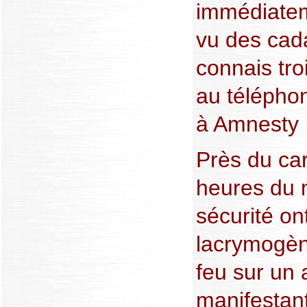
immédiateme
vu des cada
connais troi
au télépho
à Amnesty I
Près du car
heures du 
sécurité on
lacrymogène
feu sur un 
manifestant