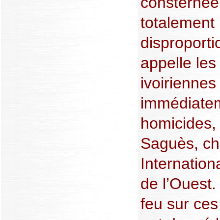
consternée
totalement i
disproporti
appelle les
ivoiriennes
immédiatem
homicides, 
Saguès, ch
Internation
de l’Ouest.
feu sur ces