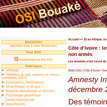
Accueil
>>
Et en Afrique, on 
Newsletter
Inscrivez vous à notre NewsLetter
Côte d’Ivoire : l
Flux RSS
non armés
Abonnement au flux RSS
Les tensions n’ont cessé de 
Rubriques
VIH/Sida
Mots-Clés
/ Côte d’Ivoire
/ Gue
Orphelins du sida, orphelins et enfants
Amnesty Int
vulnérables (OEV)
Associations, Mobilisations
Et en Afrique, on dit quoi ?
décembre 
Adoption internationale et nationale
Psychologie géopolitique
Des témoins
Justice internationale
Zone Franche