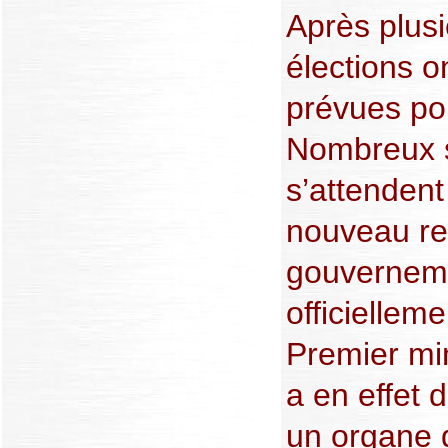
Après plusi
élections on
prévues po
Nombreux s
s’attenden
nouveau rep
gouverneme
officielleme
Premier mi
a en effet
un organe 