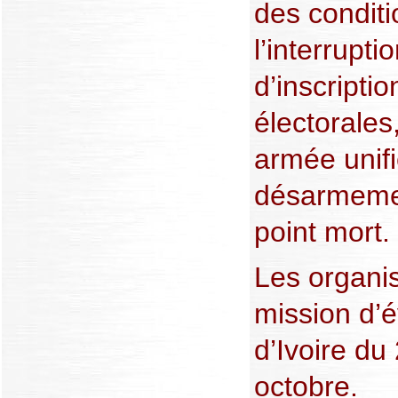
des conditi
l’interrupt
d’inscriptio
électorales
armée unif
désarmemen
point mort.
Les organi
mission d’é
d’Ivoire d
octobre.