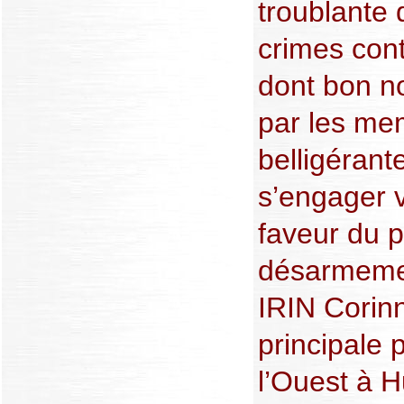
troublante 
crimes cont
dont bon n
par les me
belligérant
s’engager 
faveur du 
désarmemen
IRIN Corin
principale 
l’Ouest à 