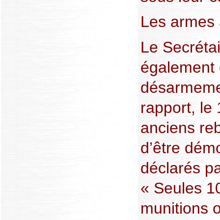
Les armes
Le Secrétai
également 
désarmemen
rapport, le
anciens reb
d’être démo
déclarés p
« Seules 1
munitions o