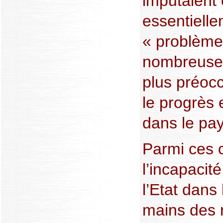
imputaient 
essentiell
« problème
nombreuses
plus préoc
le progrès e
dans le pay
Parmi ces c
l’incapacité
l’Etat dans
mains des r