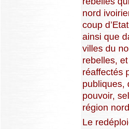
rebelles qui
nord ivoiri
coup d’Eta
ainsi que 
villes du n
rebelles, e
réaffectés 
publiques, 
pouvoir, se
région nord
Le redéplo