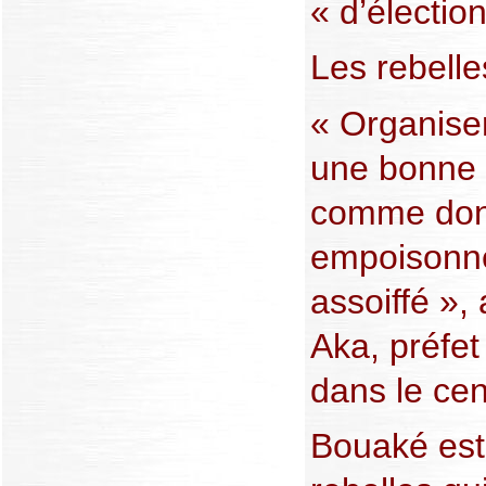
« d’élection
Les rebell
« Organise
une bonne 
comme donn
empoisonné
assoiffé »,
Aka, préfet
dans le cen
Bouaké est