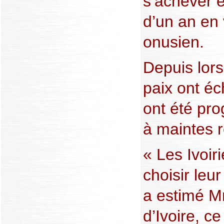
s’achever 
d’un an en 
onusien.
Depuis lors
paix ont éc
ont été pr
à maintes r
« Les Ivoiri
choisir leur
a estimé M
d’Ivoire, c