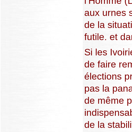
l’Homme (L
aux urnes 
de la situa
futile. et 
Si les Ivoi
de faire r
élections p
pas la pana
de même p
indispensa
de la stabil