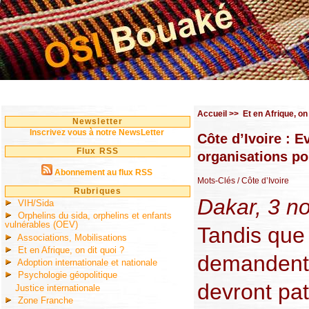
Accueil
>>
Et en Afrique, on 
Newsletter
Inscrivez vous à notre NewsLetter
Côte d’Ivoire : Ev
Flux RSS
organisations po
Abonnement au flux RSS
Mots-Clés
/ Côte d’Ivoire
Rubriques
Dakar, 3 no
VIH/Sida
Orphelins du sida, orphelins et enfants
vulnérables (OEV)
Tandis que 
Associations, Mobilisations
Et en Afrique, on dit quoi ?
demandent 
Adoption internationale et nationale
Psychologie géopolitique
devront pat
Justice internationale
Zone Franche