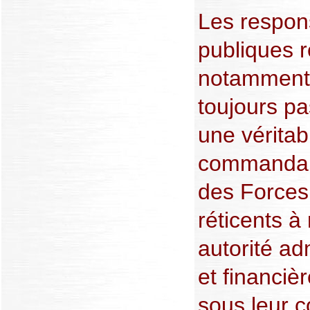
Les respon
publiques r
notamment 
toujours p
une véritabl
commandant
des Forces
réticents à
autorité adm
et financiè
sous leur c