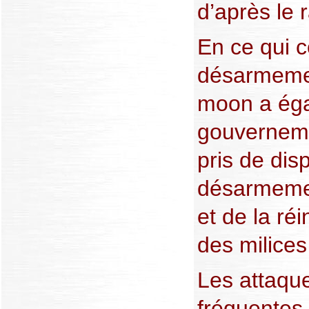
d’après le 
En ce qui 
désarmemen
moon a éga
gouverneme
pris de dis
désarmeme
et de la ré
des milices
Les attaqu
fréquentes