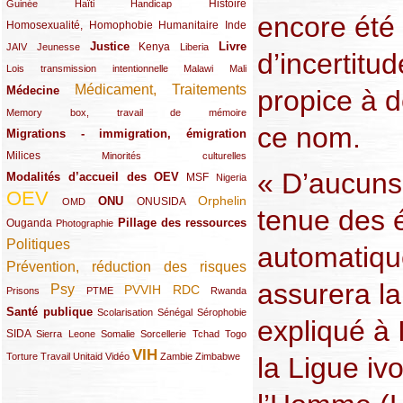
(12/289)
(15/289)
(10/289)
(49/289)
Histoire
Guinée
Haïti
Handicap
encore été 
Homosexualité, Homophobie
(44/289)
(47/289)
(34/289)
Humanitaire
Inde
Justice
Livre
(10/289)
(21/289)
(65/289)
(35/289)
(25/289)
(62/289)
Kenya
JAIV
Jeunesse
Liberia
d’incertitu
(24/289)
(11/289)
(21/289)
Lois transmission intentionnelle
Malawi
Mali
Médicament, Traitements
Médecine
(62/289)
(142/289)
propice à d
(11/289)
Memory box, travail de mémoire
ce nom.
Migrations - immigration, émigration
(67/289)
Milices
(34/289)
(15/289)
Minorités culturelles
« D’aucuns
Modalités d’accueil des OEV
(58/289)
(54/289)
(27/289)
MSF
Nigeria
OEV
(269/289)
(26/289)
(58/289)
(44/289)
(112/289)
Orphelin
ONU
ONUSIDA
OMD
tenue des é
Pillage des ressources
Ouganda
(29/289)
(27/289)
(77/289)
Photographie
Politiques
(120/289)
automatiqu
Prévention, réduction des risques
(131/289)
assurera la
Psy
PVVIH
RDC
(22/289)
(119/289)
(12/289)
(111/289)
(104/289)
(23/289)
Prisons
PTME
Rwanda
Santé publique
(59/289)
(9/289)
(13/289)
(19/289)
Scolarisation
Sénégal
Sérophobie
expliqué à 
SIDA
(29/289)
(13/289)
(12/289)
(19/289)
(10/289)
(15/289)
Sierra Leone
Somalie
Sorcellerie
Tchad
Togo
VIH
(17/289)
(21/289)
(26/289)
(23/289)
(154/289)
(12/289)
(21/289)
Torture
Travail
Unitaid
Vidéo
Zambie
Zimbabwe
la Ligue iv