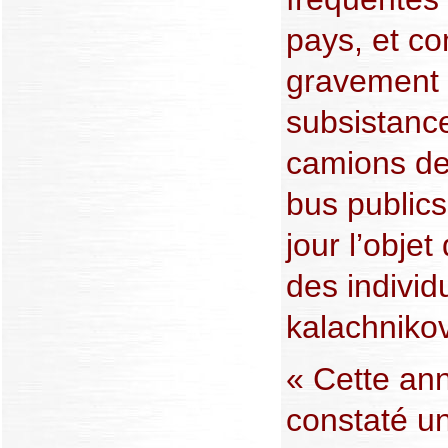
pays, et c
gravement 
subsistanc
camions de
bus public
jour l’obje
des indivi
kalachnikov
« Cette an
constaté u