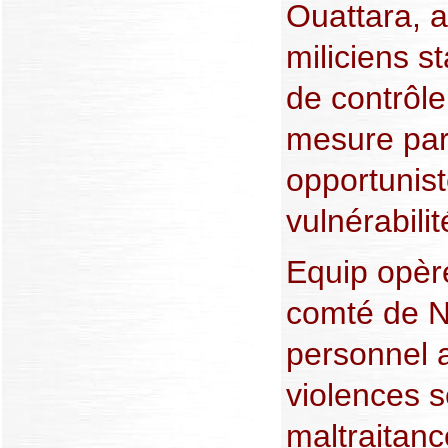
Ouattara, a
miliciens s
de contrôl
mesure par
opportunist
vulnérabili
Equip opèr
comté de N
personnel a
violences s
maltraitanc