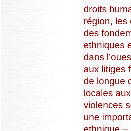
droits huma
région, les
des fondem
ethniques e
dans l’oues
aux litiges
de longue 
locales aux
violences s
une import
ethnique –