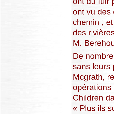
ont dû fuir p
ont vu des 
chemin ; et
des rivière
M. Bereho
De nombreu
sans leurs 
Mcgrath, r
opérations
Children da
« Plus ils 