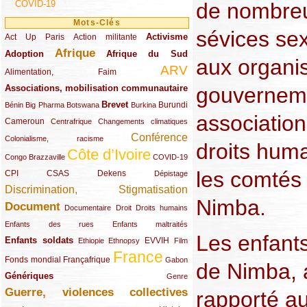
COVID-19
de nombreu
Mots-Clés
sévices se
Activisme
Act Up Paris
(49/289)
(32/289)
(73/289)
Action militante
Afrique
Adoption
(82/289)
(161/289)
(73/289)
Afrique du Sud
aux organi
ARV
(48/289)
(203/289)
Alimentation, Faim
Associations, mobilisation communautaire
gouverneme
(65/289)
Brevet
(13/289)
(16/289)
(9/289)
(83/289)
(18/289)
(30/289)
Burundi
Bénin
Big Pharma
Botswana
Burkina
associatio
Cameroun
(47/289)
(23/289)
(10/289)
Centrafrique
Changements climatiques
Conférence
(19/289)
(118/289)
Colonialisme, racisme
droits hum
Côte d’Ivoire
(24/289)
(263/289)
(13/289)
Congo Brazzaville
COVID-19
les comtés
CPI
(48/289)
(32/289)
(29/289)
(19/289)
CSAS
Dekens
Dépistage
Discrimination, Stigmatisation
(131/289)
Nimba.
Document
(145/289)
(9/289)
(20/289)
(22/289)
Documentaire
Droit
Droits humains
(21/289)
(10/289)
Enfants des rues
Enfants maltraités
Les enfants
Enfants soldats
(68/289)
(12/289)
(15/289)
(55/289)
(22/289)
EVVIH
Ethiopie
Ethnopsy
Film
France
(48/289)
(39/289)
(289/289)
(12/289)
Fonds mondial
Françafrique
Gabon
de Nimba, a
Génériques
(59/289)
(22/289)
Genre
Guerre, violences collectives
rapporté au
(149/289)