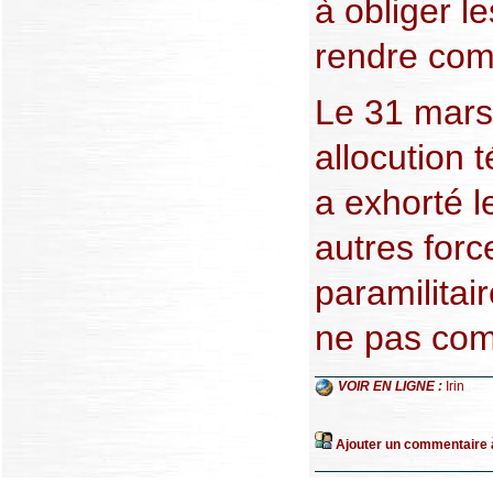
à obliger l
rendre com
Le 31 mars
allocution 
a exhorté l
autres force
paramilitai
ne pas comm
VOIR EN LIGNE :
Irin
Ajouter un commentaire à