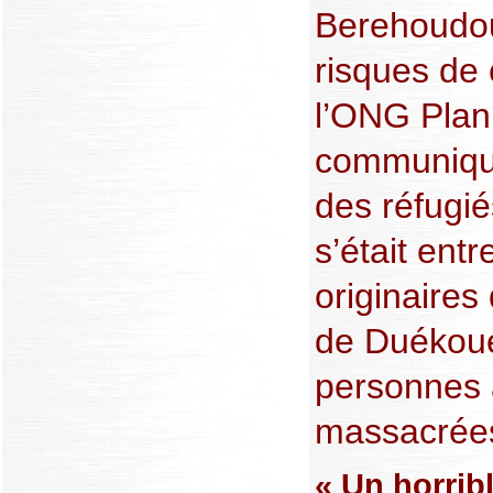
Berehoudou
risques de
l’ONG Plan 
communiqué,
des réfugié
s’était entr
originaires
de Duékoué
personnes 
massacrée
« Un horrib