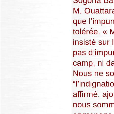
Sogona Bam
M. Ouattara
que l’impun
tolérée. « 
insisté sur l
pas d’impun
camp, ni d
Nous ne so
“l’indignati
affirmé, aj
nous somme