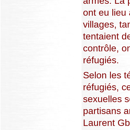
armés. La 
ont eu lieu 
villages, t
tentaient d
contrôle, o
réfugiés.
Selon les 
réfugiés, c
sexuelles s
partisans a
Laurent Gb