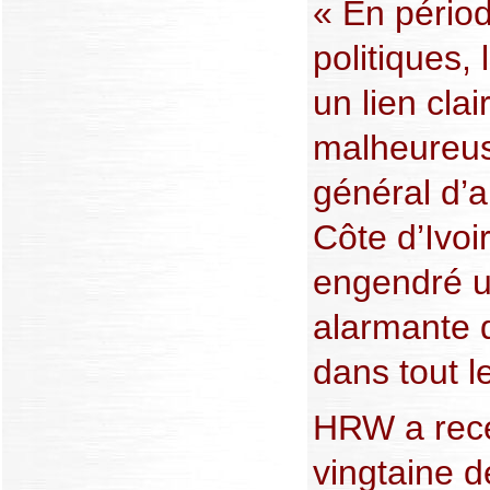
« En périod
politiques,
un lien clai
malheureus
général d’a
Côte d’Ivoi
engendré u
alarmante d
dans tout l
HRW a rece
vingtaine d