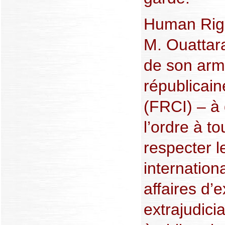
Human Righ
M. Ouattar
de son arm
républicain
(FRCI) – à
l’ordre à 
respecter l
internation
affaires d’
extrajudici