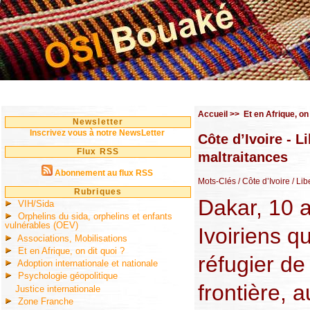
Accueil
>>
Et en Afrique, on 
Newsletter
Inscrivez vous à notre NewsLetter
Côte d’Ivoire - L
Flux RSS
maltraitances
Abonnement au flux RSS
Mots-Clés
/ Côte d’Ivoire
/ Lib
Rubriques
Dakar, 10 a
VIH/Sida
Orphelins du sida, orphelins et enfants
vulnérables (OEV)
Ivoiriens qu
Associations, Mobilisations
Et en Afrique, on dit quoi ?
réfugier de 
Adoption internationale et nationale
Psychologie géopolitique
frontière, a
Justice internationale
Zone Franche