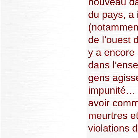
nouveau da
du pays, a
(notamment
de l’ouest d
y a encore
dans l’ens
gens agiss
impunité… I
avoir commi
meurtres et
violations 