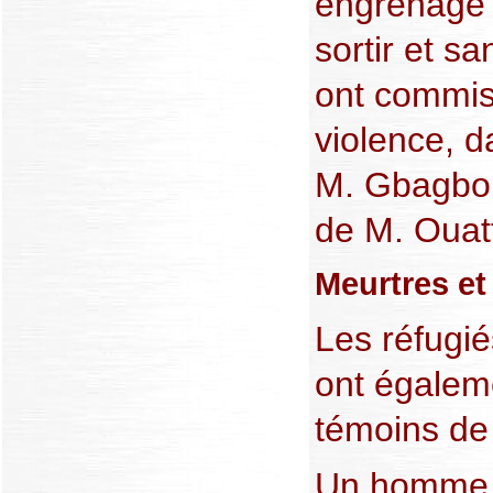
engrenage 
sortir et s
ont commis
violence, 
M. Gbagbo
de M. Ouat
Meurtres e
Les réfugié
ont égaleme
témoins de
Un homme 