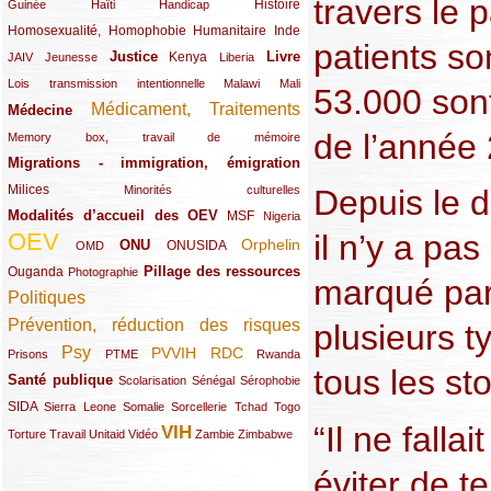
travers le 
(12/289)
(15/289)
(10/289)
(49/289)
Histoire
Guinée
Haïti
Handicap
Homosexualité, Homophobie
(44/289)
(47/289)
(34/289)
Humanitaire
Inde
patients so
Justice
Livre
(10/289)
(21/289)
(65/289)
(35/289)
(25/289)
(62/289)
Kenya
JAIV
Jeunesse
Liberia
(24/289)
(11/289)
(21/289)
Lois transmission intentionnelle
Malawi
Mali
53.000 sont 
Médicament, Traitements
Médecine
(62/289)
(142/289)
de l’année
(11/289)
Memory box, travail de mémoire
Migrations - immigration, émigration
(67/289)
Milices
(34/289)
(15/289)
Depuis le 
Minorités culturelles
Modalités d’accueil des OEV
(58/289)
(54/289)
(27/289)
MSF
Nigeria
il n’y a pas
OEV
(269/289)
(26/289)
(58/289)
(44/289)
(112/289)
Orphelin
ONU
ONUSIDA
OMD
Pillage des ressources
Ouganda
(29/289)
(27/289)
(77/289)
Photographie
marqué par 
Politiques
(120/289)
Prévention, réduction des risques
plusieurs t
(131/289)
Psy
PVVIH
RDC
(22/289)
(119/289)
(12/289)
(111/289)
(104/289)
(23/289)
Prisons
PTME
Rwanda
tous les st
Santé publique
(59/289)
(9/289)
(13/289)
(19/289)
Scolarisation
Sénégal
Sérophobie
SIDA
(29/289)
(13/289)
(12/289)
(19/289)
(10/289)
(15/289)
Sierra Leone
Somalie
Sorcellerie
Tchad
Togo
“Il ne falla
VIH
(17/289)
(21/289)
(26/289)
(23/289)
(154/289)
(12/289)
(21/289)
Torture
Travail
Unitaid
Vidéo
Zambie
Zimbabwe
éviter de te