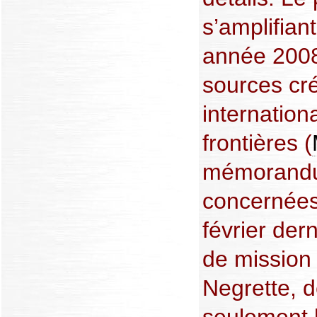
s’amplifian
année 2008
sources cré
internatio
frontières (
mémorandum
concernées 
février dern
de mission
Negrette, 
seulement l