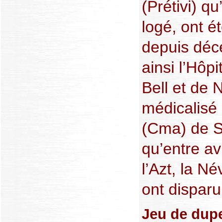
(Prétivi) qu
logé, ont é
depuis déc
ainsi l’Hôpi
Bell et de 
médicalisé
(Cma) de S
qu’entre avr
l’Azt, la Né
ont disparu
Jeu de dup