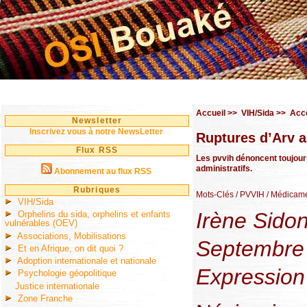
Accueil
>>
VIH/Sida
>>
Accè
Newsletter
Inscrivez vous à notre NewsLetter
Ruptures d’Arv 
Flux RSS
Les pvvih dénoncent toujour
administratifs.
Abonnement au flux RSS
Rubriques
Mots-Clés
/ PVVIH
/ Médicame
VIH/Sida
Irène Sido
Orphelins du sida, orphelins et enfants
vulnérables (OEV)
Associations, Mobilisations
Septembre 
Et en Afrique, on dit quoi ?
Adoption internationale et nationale
Expression
Psychologie géopolitique
Justice internationale
Zone Franche