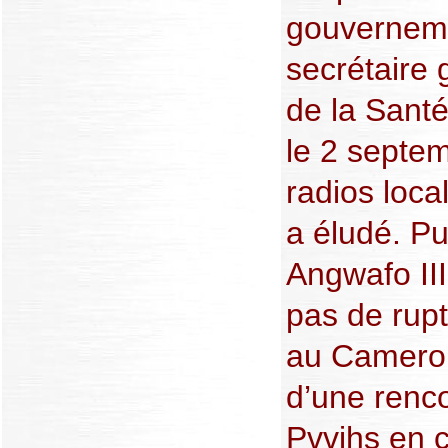
gouverneme
secrétaire 
de la Santé
le 2 septe
radios loca
a éludé. Pu
Angwafo III 
pas de rupt
au Camerou
d’une renco
Pvvihs en c