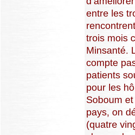
d’améliore
entre les tr
rencontren
trois mois 
Minsanté. 
compte pas
patients s
pour les hô
Soboum et N
pays, on d
(quatre vin