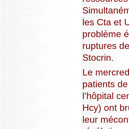
Simultaném
les Cta et
problème ét
ruptures de
Stocrin.
Le mercredi
patients de 
l’hôpital c
Hcy) ont b
leur mécon