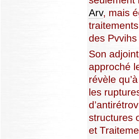
Arv
, mais 
traitements,
des Pvvihs 
Son adjoin
approché l
révèle qu’
les rupture
d’antirétro
structures 
et Traiteme