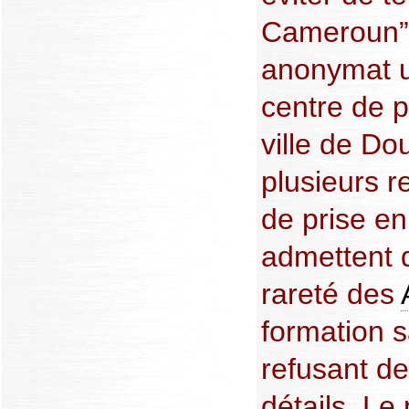
Cameroun”,
anonymat u
centre de p
ville de Do
plusieurs 
de prise e
admettent q
rareté des
formation s
refusant d
détails. Le