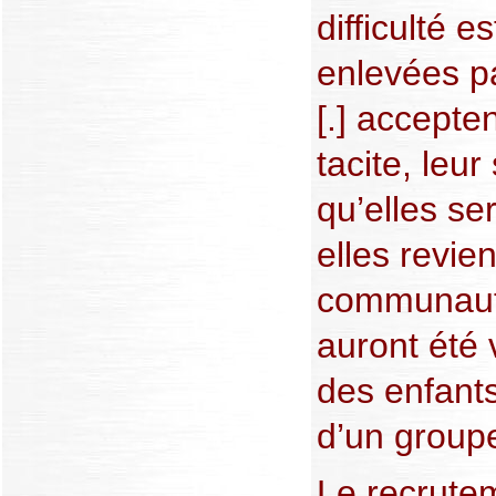
difficulté e
enlevées p
[.] accepte
tacite, leur
qu’elles se
elles revie
communauté
auront été 
des enfant
d’un groupe
Le recrutem