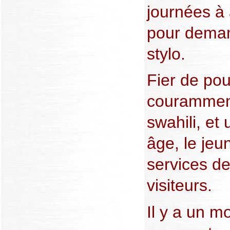
journées à 
pour deman
stylo.
Fier de pou
couramment 
swahili, et
âge, le jeu
services de
visiteurs.
Il y a un mo