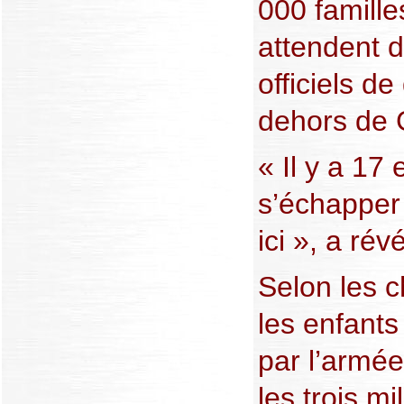
000 famille
attendent d’
officiels d
dehors de
« Il y a 17 
s’échapper 
ici », a ré
Selon les c
les enfants
par l’armée
les trois mi