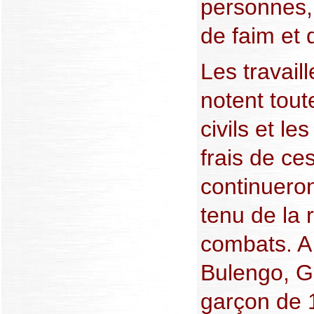
personnes, 
de faim et 
Les travail
notent tout
civils et le
frais de ce
continueron
tenu de la
combats. A 
Bulengo, G
garçon de 