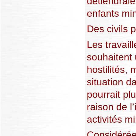
détiendraie
enfants mi
Des civils 
Les travail
souhaitent
hostilités,
situation d
pourrait plu
raison de l’
activités mi
Considéré