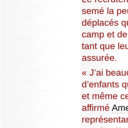
semé la pe
déplacés qu
camp et de
tant que le
assurée.
« J’ai bea
d’enfants qu
et même cer
affirmé
Am
représenta