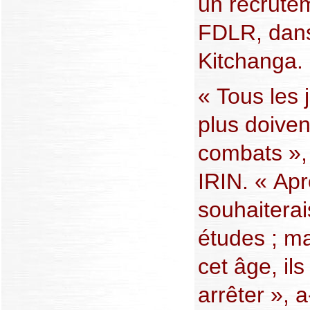
un recrute
FDLR, dans 
Kitchanga.
« Tous les
plus doiven
combats »,
IRIN. « Apr
souhaitera
études ; ma
cet âge, il
arrêter », a