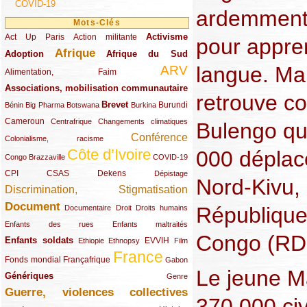
COVID-19
ardemment 
Mots-Clés
Activisme
Act Up Paris
(49/289)
(32/289)
(73/289)
Action militante
pour appre
Afrique
Adoption
(82/289)
(161/289)
(73/289)
Afrique du Sud
langue. Mais
ARV
(48/289)
(203/289)
Alimentation, Faim
Associations, mobilisation communautaire
(65/289)
retrouve c
Brevet
(13/289)
(16/289)
(9/289)
(83/289)
(18/289)
(30/289)
Burundi
Bénin
Big Pharma
Botswana
Burkina
Cameroun
(47/289)
(23/289)
(10/289)
Centrafrique
Changements climatiques
Bulengo qu
Conférence
(19/289)
(118/289)
Colonialisme, racisme
Côte d’Ivoire
000 déplac
(24/289)
(263/289)
(13/289)
Congo Brazzaville
COVID-19
CPI
(48/289)
(32/289)
(29/289)
(19/289)
CSAS
Dekens
Dépistage
Nord-Kivu, à
Discrimination, Stigmatisation
(131/289)
Document
(145/289)
(9/289)
(20/289)
(22/289)
République
Documentaire
Droit
Droits humains
(21/289)
(10/289)
Enfants des rues
Enfants maltraités
Congo (RD
Enfants soldats
(68/289)
(12/289)
(15/289)
(55/289)
(22/289)
EVVIH
Ethiopie
Ethnopsy
Film
France
(48/289)
(39/289)
(289/289)
(12/289)
Fonds mondial
Françafrique
Gabon
Le jeune Ma
Génériques
(59/289)
(22/289)
Genre
Guerre, violences collectives
(149/289)
370 000 civi