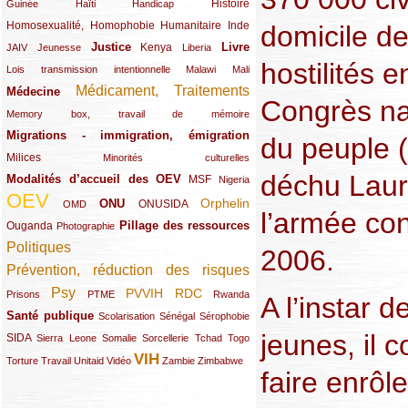
(12/289)
(15/289)
(10/289)
(49/289)
Histoire
Guinée
Haïti
Handicap
Homosexualité, Homophobie
(44/289)
(47/289)
(34/289)
Humanitaire
Inde
domicile de
Justice
Livre
(10/289)
(21/289)
(65/289)
(35/289)
(25/289)
(62/289)
Kenya
JAIV
Jeunesse
Liberia
hostilités e
(24/289)
(11/289)
(21/289)
Lois transmission intentionnelle
Malawi
Mali
Médicament, Traitements
Médecine
(62/289)
(142/289)
Congrès na
(11/289)
Memory box, travail de mémoire
Migrations - immigration, émigration
(67/289)
du peuple 
Milices
(34/289)
(15/289)
Minorités culturelles
déchu Laur
Modalités d’accueil des OEV
(58/289)
(54/289)
(27/289)
MSF
Nigeria
OEV
(269/289)
(26/289)
(58/289)
(44/289)
(112/289)
Orphelin
ONU
ONUSIDA
OMD
l’armée co
Pillage des ressources
Ouganda
(29/289)
(27/289)
(77/289)
Photographie
Politiques
(120/289)
2006.
Prévention, réduction des risques
(131/289)
Psy
PVVIH
RDC
(22/289)
(119/289)
(12/289)
(111/289)
(104/289)
(23/289)
Prisons
PTME
Rwanda
A l’instar d
Santé publique
(59/289)
(9/289)
(13/289)
(19/289)
Scolarisation
Sénégal
Sérophobie
jeunes, il c
SIDA
(29/289)
(13/289)
(12/289)
(19/289)
(10/289)
(15/289)
Sierra Leone
Somalie
Sorcellerie
Tchad
Togo
VIH
(17/289)
(21/289)
(26/289)
(23/289)
(154/289)
(12/289)
(21/289)
Torture
Travail
Unitaid
Vidéo
Zambie
Zimbabwe
faire enrôl