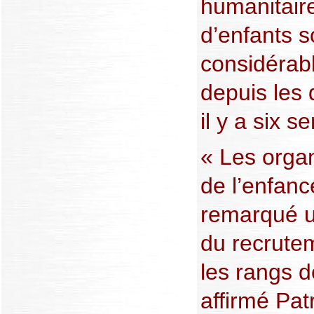
humanitaire
d’enfants s
considéra
depuis les 
il y a six s
« Les organ
de l’enfan
remarqué u
du recrute
les rangs d
affirmé Pa