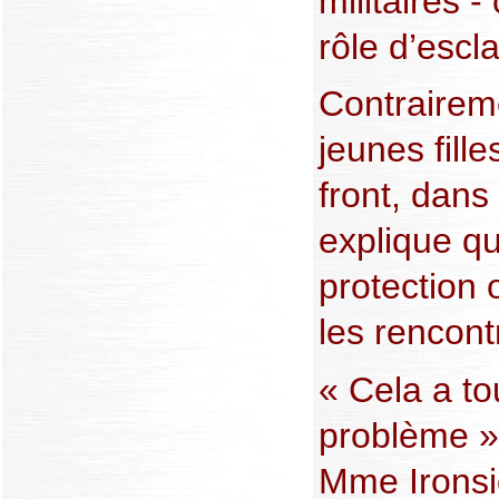
militaires -
rôle d’escl
Contrairem
jeunes fille
front, dans
explique q
protection o
les rencont
« Cela a to
problème »
Mme Ironsi