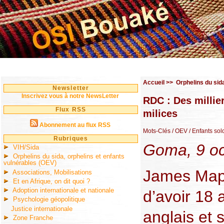
Accueil
>>
Orphelins du sid
Newsletter
Inscrivez vous à notre NewsLetter
RDC : Des millier
Flux RSS
milices
Abonnement au flux RSS
Mots-Clés
/ OEV
/ Enfants sol
Rubriques
Goma, 9 oc
VIH/Sida
Orphelins du sida, orphelins et enfants
vulnérables (OEV)
James Mapu
Associations, Mobilisations
Et en Afrique, on dit quoi ?
Adoption internationale et nationale
d’avoir 18 a
Psychologie géopolitique
Justice internationale
anglais et s
Zone Franche