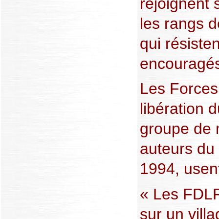
rejoignent 
les rangs d
qui résiste
encouragés
Les Forces
libération
groupe de m
auteurs du
1994, usent
« Les FDLR
sur un vill