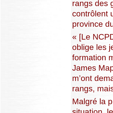
rangs des 
contrôlent 
province d
« [Le NCPD]
oblige les 
formation m
James Mapu
m’ont dema
rangs, mais 
Malgré la p
situation, 