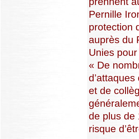
prennent au
Pernille Ir
protection
auprès du 
Unies pour
« De nombr
d’attaques
et de collè
généraleme
de plus de 
risque d’êt