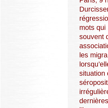
Durcisse
régressio
mots qui 
souvent 
associati
les migra
lorsqu’el
situation
séroposit
irréguliè
dernière