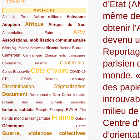
d’Etat (
COVID-19
Mots-Clés
même de 
Activisme
Act Up Paris
(49/289)
(32/289)
(73/289)
Action militante
Afrique
Adoption
(82/289)
(161/289)
(73/289)
Afrique du Sud
obtenir l
ARV
(48/289)
(203/289)
Alimentation, Faim
devenu u
Associations, mobilisation communautaire
(65/289)
Brevet
(13/289)
(16/289)
(9/289)
(83/289)
(18/289)
(30/289)
Burundi
Bénin
Big Pharma
Botswana
Burkina
Reportag
Cameroun
(47/289)
(23/289)
(10/289)
Centrafrique
Changements climatiques
parisien
Conférence
(19/289)
(118/289)
Colonialisme, racisme
Côte d’Ivoire
(24/289)
(263/289)
(13/289)
Congo Brazzaville
COVID-19
monde. «
CPI
(48/289)
(32/289)
(29/289)
(19/289)
CSAS
Dekens
Dépistage
des papie
Discrimination, Stigmatisation
(131/289)
Document
(145/289)
(9/289)
(20/289)
(22/289)
Documentaire
Droit
Droits humains
introuvab
(21/289)
(10/289)
Enfants des rues
Enfants maltraités
milieu de
Enfants soldats
(68/289)
(12/289)
(15/289)
(55/289)
(22/289)
EVVIH
Ethiopie
Ethnopsy
Film
France
(48/289)
(39/289)
(289/289)
(12/289)
Fonds mondial
Françafrique
Gabon
Centre d’
Génériques
(59/289)
(22/289)
Genre
d’orient
Guerre, violences collectives
(149/289)