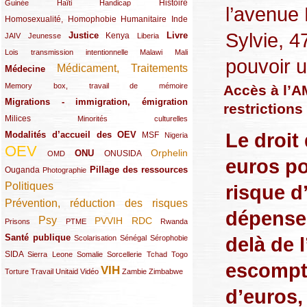
(12/289)
(15/289)
(10/289)
(49/289)
Histoire
Guinée
Haïti
Handicap
l’avenue 
Homosexualité, Homophobie
(44/289)
(47/289)
(34/289)
Humanitaire
Inde
Sylvie, 
Justice
Livre
(10/289)
(21/289)
(65/289)
(35/289)
(25/289)
(62/289)
Kenya
JAIV
Jeunesse
Liberia
(24/289)
(11/289)
(21/289)
Lois transmission intentionnelle
Malawi
Mali
pouvoir un
Médicament, Traitements
Médecine
(62/289)
(142/289)
(11/289)
Memory box, travail de mémoire
Accès à l’AM
Migrations - immigration, émigration
(67/289)
restrictions
Milices
(34/289)
(15/289)
Minorités culturelles
Le droit
Modalités d’accueil des OEV
(58/289)
(54/289)
(27/289)
MSF
Nigeria
OEV
(269/289)
(26/289)
(58/289)
(44/289)
(112/289)
Orphelin
ONU
ONUSIDA
OMD
euros po
Pillage des ressources
Ouganda
(29/289)
(27/289)
(77/289)
Photographie
Politiques
risque d
(120/289)
Prévention, réduction des risques
(131/289)
dépenses
Psy
PVVIH
RDC
(22/289)
(119/289)
(12/289)
(111/289)
(104/289)
(23/289)
Prisons
PTME
Rwanda
Santé publique
delà de 
(59/289)
(9/289)
(13/289)
(19/289)
Scolarisation
Sénégal
Sérophobie
SIDA
(29/289)
(13/289)
(12/289)
(19/289)
(10/289)
(15/289)
Sierra Leone
Somalie
Sorcellerie
Tchad
Togo
escompté
VIH
(17/289)
(21/289)
(26/289)
(23/289)
(154/289)
(12/289)
(21/289)
Torture
Travail
Unitaid
Vidéo
Zambie
Zimbabwe
d’euros,