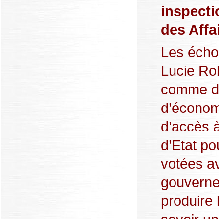
inspecti
des Affa
Les échos
Lucie Ro
comme d
d’économi
d’accès à
d’Etat po
votées av
gouverne
produire l