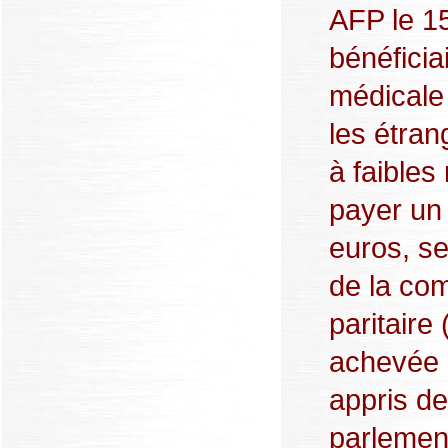
AFP le 1
bénéficia
médicale
les étran
à faibles
payer un 
euros, se
de la co
paritaire
achevée l
appris d
parlemen