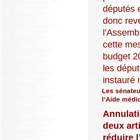
députés e
donc rev
l’Assemb
cette mes
budget 20
les dépu
instauré 
Les sénateu
l’Aide médic
Annulati
deux arti
réduire