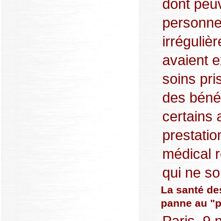
dont peuv
personne
irréguliè
avaient e
soins pr
des bénéf
certains 
prestatio
médical r
qui ne son
La santé de
panne au "p
Paris, 9