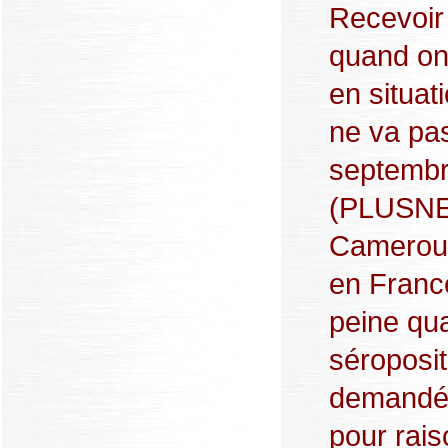
Recevoir
quand on 
en situat
ne va pa
septemb
(PLUSNE
Cameroun
en Franc
peine qua
séropositi
demandé u
pour rais