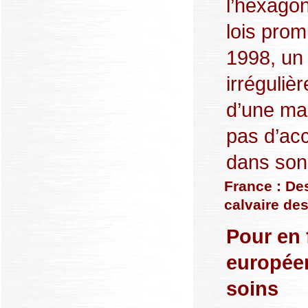
l’hexago
lois pro
1998, un 
irréguliè
d’une mal
pas d’acc
dans son 
France : Des
calvaire de
Pour en 
européen
soins