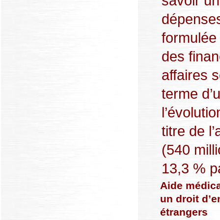
savoir u
dépenses.
formulée 
des finan
affaires 
terme d’
l’évoluti
titre de l
(540 mill
13,3 % pa
Aide médical
un droit d’e
étrangers