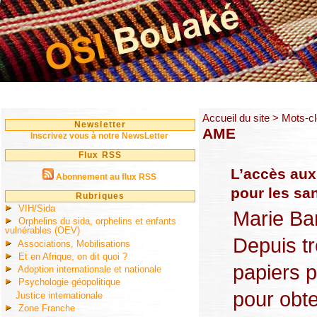
Accueil du site
> Mots-cl
Newsletter
AME
Inscrivez vous à notre NewsLetter
Flux RSS
L’accès aux
Abonnement au flux RSS
pour les sa
Rubriques
VIH/Sida
Marie Bar
Orphelins du sida, orphelins et enfants
vulnérables (OEV)
Depuis tr
Associations, Mobilisations
Et en Afrique, on dit quoi ?
papiers 
Adoption internationale et nationale
Psychologie géopolitique
pour obte
Justice internationale
Zone Franche