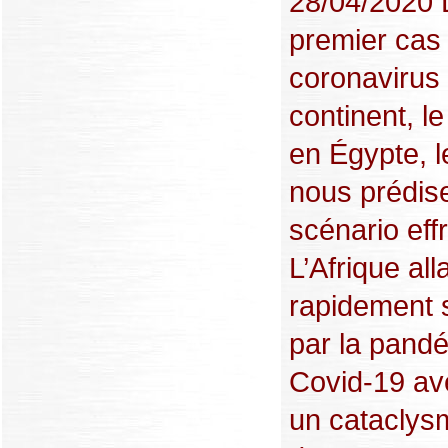
28/04/2020 
premier cas
coronavirus 
continent, le
en Égypte, l
nous prédis
scénario eff
L’Afrique alla
rapidement
par la pand
Covid-19 ave
un cataclysm