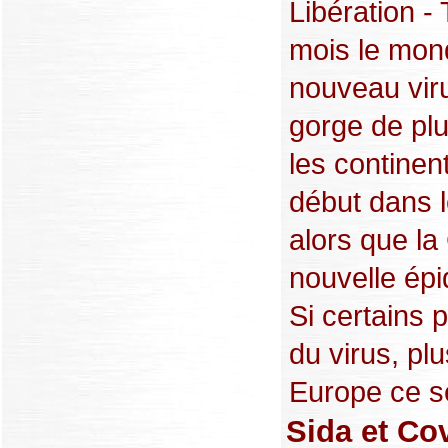
Libération -
mois le mond
nouveau viru
gorge de plu
les continen
début dans l
alors que la
nouvelle épi
Si certains 
du virus, pl
Europe ce se
Sida et Cov