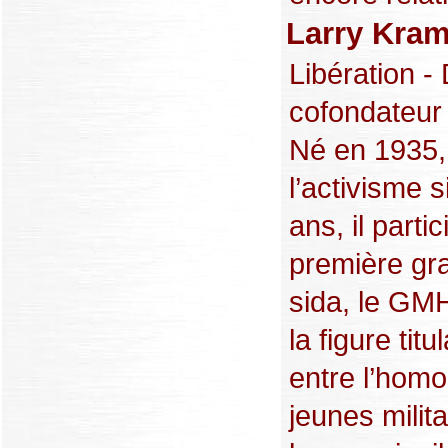
Larry Kram
Libération - 
cofondateur 
Né en 1935,
l’activisme s
ans, il parti
première gra
sida, le GM
la figure tit
entre l’homo
jeunes milit