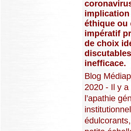
coronavirus
implication
éthique ou 
impératif p
de choix id
discutables
inefficace.
Blog Médiap
2020 - Il y 
l’apathie g
institutionn
édulcorants,