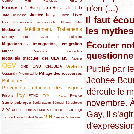
(12/289)
(15/289)
(10/289)
(49/289)
Histoire
Guinée
Haïti
Handicap
n’en (...)
Homosexualité, Homophobie
(44/289)
(47/289)
(34/289)
Humanitaire
Inde
Justice
Livre
(10/289)
(21/289)
(65/289)
(35/289)
(25/289)
(62/289)
Kenya
JAIV
Jeunesse
Liberia
Il faut éc
(24/289)
(11/289)
(21/289)
Lois transmission intentionnelle
Malawi
Mali
les mythes 
Médicament, Traitements
Médecine
(62/289)
(142/289)
(11/289)
Memory box, travail de mémoire
Écouter not
Migrations - immigration, émigration
(67/289)
Milices
(34/289)
(15/289)
Minorités culturelles
questionne
Modalités d’accueil des OEV
(58/289)
(54/289)
(27/289)
MSF
Nigeria
OEV
(269/289)
(26/289)
(58/289)
(44/289)
(112/289)
Publié par l
Orphelin
ONU
ONUSIDA
OMD
Pillage des ressources
Ouganda
(29/289)
(27/289)
(77/289)
Photographie
Joohee Bour
Politiques
(120/289)
Prévention, réduction des risques
(131/289)
déroule le m
Psy
PVVIH
RDC
(22/289)
(119/289)
(12/289)
(111/289)
(104/289)
(23/289)
Prisons
PTME
Rwanda
novembre. À 
Santé publique
(59/289)
(9/289)
(13/289)
(19/289)
Scolarisation
Sénégal
Sérophobie
SIDA
(29/289)
(13/289)
(12/289)
(19/289)
(10/289)
(15/289)
Sierra Leone
Somalie
Sorcellerie
Tchad
Togo
Gay, il s’ag
VIH
(17/289)
(21/289)
(26/289)
(23/289)
(154/289)
(12/289)
(21/289)
Torture
Travail
Unitaid
Vidéo
Zambie
Zimbabwe
d’expressio