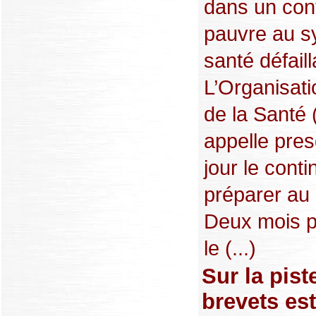
dans un con
pauvre au s
santé défaill
L’Organisat
de la Santé
appelle pre
jour le conti
préparer au 
Deux mois pl
le (...)
Sur la pist
brevets es