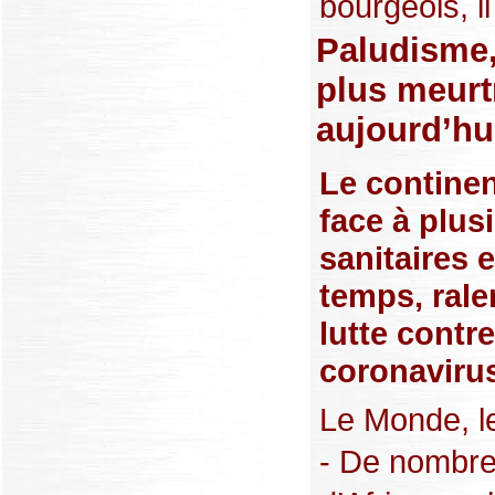
bourgeois, il
Paludisme,
plus meurt
aujourd’hu
Le continen
face à plus
sanitaires
temps, ralen
lutte contre
coronaviru
Le Monde, l
- De nombr