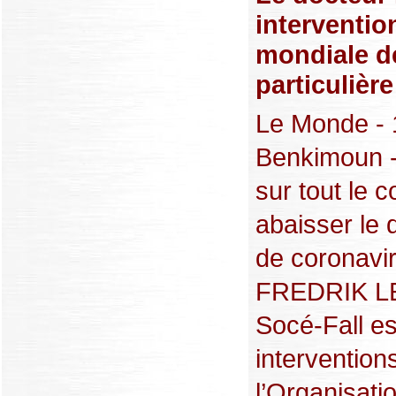
interventio
mondiale de
particulièr
Le Monde - 1
Benkimoun -
sur tout le c
abaisser le 
de coronavir
FREDRIK LE
Socé-Fall es
intervention
l’Organisati