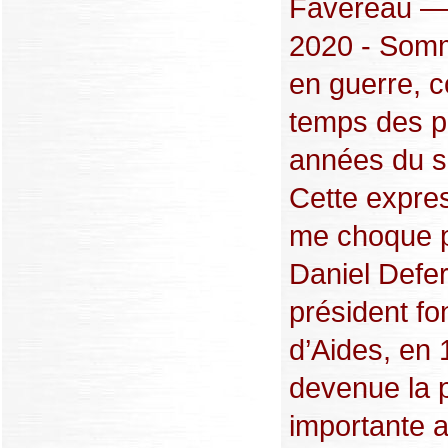
Favereau — 
2020 - Som
en guerre,
temps des p
années du s
Cette expre
me choque p
Daniel Defer
président fo
d’Aides, en 
devenue la 
importante a