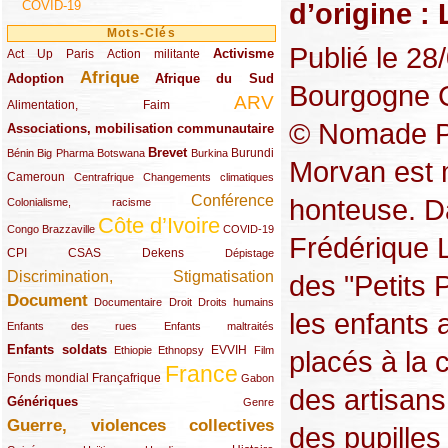
d’origine : 
COVID-19
Mots-Clés
Publié le 2
Activisme
Act Up Paris
(49/289)
(32/289)
(73/289)
Action militante
Afrique
Adoption
(82/289)
(161/289)
(73/289)
Afrique du Sud
Bourgogne C
ARV
(48/289)
(203/289)
Alimentation, Faim
© Nomade Pro
Associations, mobilisation communautaire
(65/289)
Brevet
(13/289)
(16/289)
(9/289)
(83/289)
(18/289)
(30/289)
Burundi
Bénin
Big Pharma
Botswana
Burkina
Morvan est 
Cameroun
(47/289)
(23/289)
(10/289)
Centrafrique
Changements climatiques
Conférence
honteuse. D
(19/289)
(118/289)
Colonialisme, racisme
Côte d’Ivoire
(24/289)
(263/289)
(13/289)
Congo Brazzaville
COVID-19
Frédérique 
CPI
(48/289)
(32/289)
(29/289)
(19/289)
CSAS
Dekens
Dépistage
Discrimination, Stigmatisation
des "Petits 
(131/289)
Document
(145/289)
(9/289)
(20/289)
(22/289)
Documentaire
Droit
Droits humains
les enfants 
(21/289)
(10/289)
Enfants des rues
Enfants maltraités
Enfants soldats
(68/289)
(12/289)
(15/289)
(55/289)
(22/289)
EVVIH
Ethiopie
Ethnopsy
Film
placés à la 
France
(48/289)
(39/289)
(289/289)
(12/289)
Fonds mondial
Françafrique
Gabon
des artisans
Génériques
(59/289)
(22/289)
Genre
Guerre, violences collectives
(149/289)
des pupilles