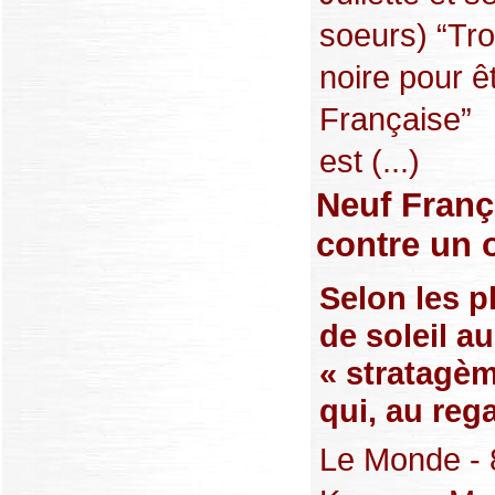
soeurs) “Tr
noire pour ê
Française”
est (...)
Neuf Franç
contre un 
Selon les p
de soleil a
« stratagèm
qui, au rega
Le Monde - 