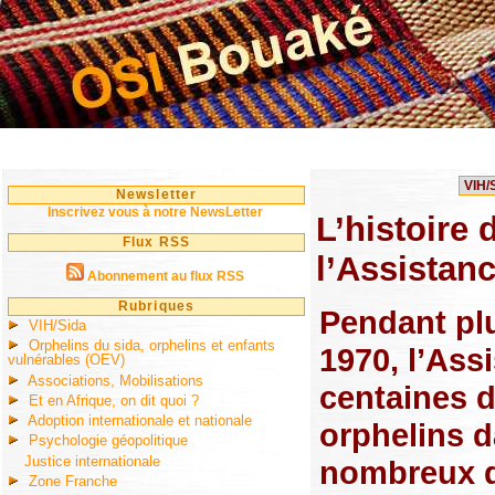
Newsletter
Inscrivez vous à notre NewsLetter
L’histoire 
Flux RSS
l’Assistan
Abonnement au flux RSS
Rubriques
Pendant plu
VIH/Sida
Orphelins du sida, orphelins et enfants
1970, l’Ass
vulnérables (OEV)
Associations, Mobilisations
centaines d
Et en Afrique, on dit quoi ?
Adoption internationale et nationale
orphelins d
Psychologie géopolitique
Justice internationale
nombreux qu
Zone Franche