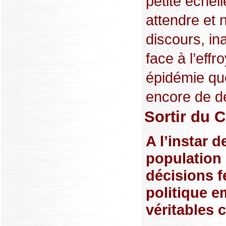
petite échell
attendre et 
discours, in
face à l’eff
épidémie que
encore de dé
Sortir du 
A l’instar d
population 
décisions f
politique e
véritables 