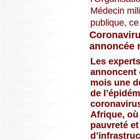
Médecin milit
publique, ce
Coronaviru
annoncée n
Les expert
annoncent 
mois une d
de l’épidém
coronaviru
Afrique, où
pauvreté e
d’infrastru