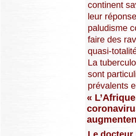
continent sa
leur réponse
paludisme c
faire des ra
quasi-totalit
La tuberculo
sont particu
prévalents en
« L’Afrique
coronaviru
augmenten
Le docteur 