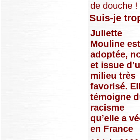
de douche ! »
Suis-je tro
Juliette
Mouline es
adoptée, no
et issue d’
milieu très
favorisé. El
témoigne d
racisme
qu’elle a v
en France