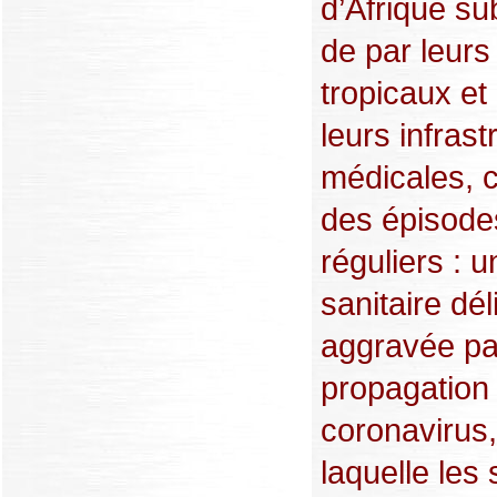
d’Afrique s
de par leurs
tropicaux et 
leurs infrast
médicales, 
des épisode
réguliers : u
sanitaire dél
aggravée pa
propagation
coronavirus
laquelle les 