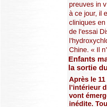
preuves in v
à ce jour, il
cliniques en
de l’essai D
l’hydroxych
Chine. « Il n’
Enfants mal
la sortie 
Après le 11
l’intérieur
vont émerg
inédite. To