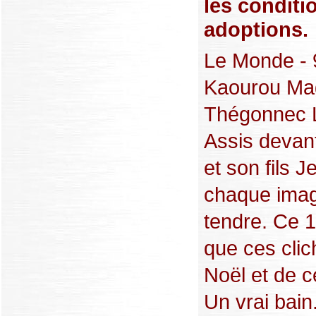
les conditi
adoptions.
Le Monde - 
Kaourou Mag
Thégonnec Lo
Assis devan
et son fils 
chaque image
tendre. Ce 1
que ces clic
Noël et de c
Un vrai bain