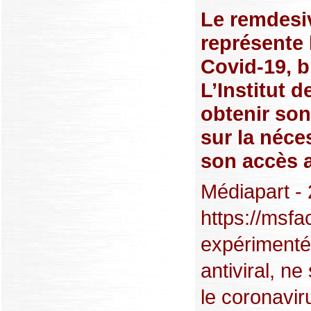
Le remdesiv
représente 
Covid-19, b
L’Institut 
obtenir son
sur la néces
son accès 
Médiapart - 
https://msfa
expérimenté 
antiviral, n
le coronavir