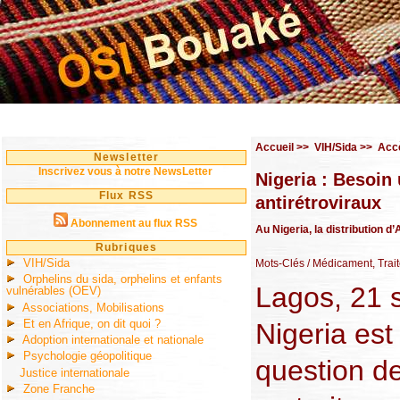
Accueil
>>
VIH/Sida
>>
Accè
Newsletter
Inscrivez vous à notre NewsLetter
Nigeria : Besoin 
Flux RSS
antirétroviraux
Abonnement au flux RSS
Au Nigeria, la distribution 
Rubriques
VIH/Sida
Mots-Clés
/ Médicament, Trai
Orphelins du sida, orphelins et enfants
Lagos, 21 
vulnérables (OEV)
Associations, Mobilisations
Et en Afrique, on dit quoi ?
Nigeria est
Adoption internationale et nationale
Psychologie géopolitique
question d
Justice internationale
Zone Franche