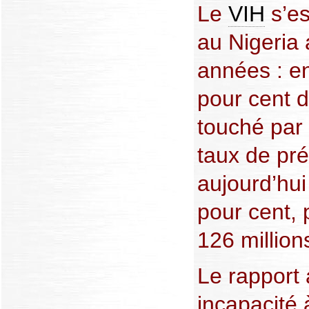
Le
VIH
s’es
au Nigeria 
années : e
pour cent d
touché par 
taux de pr
aujourd’hui
pour cent, 
126 million
Le rapport 
incapacité à