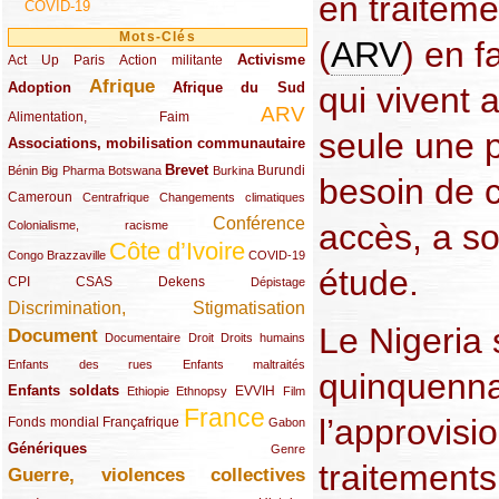
en traiteme
COVID-19
Mots-Clés
(
ARV
) en 
Activisme
Act Up Paris
(49/289)
(32/289)
(73/289)
Action militante
Afrique
Adoption
(82/289)
(161/289)
(73/289)
Afrique du Sud
qui vivent 
ARV
(48/289)
(203/289)
Alimentation, Faim
seule une p
Associations, mobilisation communautaire
(65/289)
Brevet
(13/289)
(16/289)
(9/289)
(83/289)
(18/289)
(30/289)
Burundi
Bénin
Big Pharma
Botswana
Burkina
besoin de c
Cameroun
(47/289)
(23/289)
(10/289)
Centrafrique
Changements climatiques
Conférence
(19/289)
(118/289)
accès, a so
Colonialisme, racisme
Côte d’Ivoire
(24/289)
(263/289)
(13/289)
Congo Brazzaville
COVID-19
étude.
CPI
(48/289)
(32/289)
(29/289)
(19/289)
CSAS
Dekens
Dépistage
Discrimination, Stigmatisation
(131/289)
Le Nigeria 
Document
(145/289)
(9/289)
(20/289)
(22/289)
Documentaire
Droit
Droits humains
(21/289)
(10/289)
Enfants des rues
Enfants maltraités
quinquenna
Enfants soldats
(68/289)
(12/289)
(15/289)
(55/289)
(22/289)
EVVIH
Ethiopie
Ethnopsy
Film
France
(48/289)
(39/289)
(289/289)
(12/289)
l’approvis
Fonds mondial
Françafrique
Gabon
Génériques
(59/289)
(22/289)
Genre
traitement
Guerre, violences collectives
(149/289)