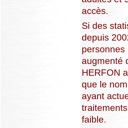
accès.
Si des stat
depuis 200
personnes 
augmenté d
HERFON a 
que le nom
ayant actu
traitement
faible.