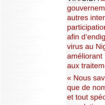
gouverneme
autres inte
participatio
afin d’endi
virus au Ni
améliorant 
aux traite
« Nous sav
que de no
et tout spé