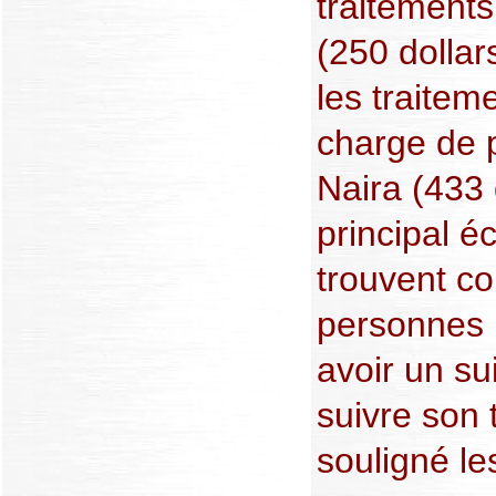
traitement
(250 dollar
les traitem
charge de 
Naira (433 d
principal é
trouvent co
personnes 
avoir un su
suivre son 
souligné le