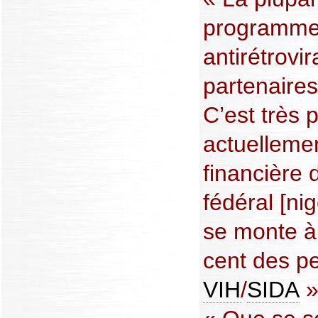
programme 
antirétrovi
partenaire
C’est très 
actuellemen
financière
fédéral [ni
se monte à
cent des pe
VIH
/
SIDA
»