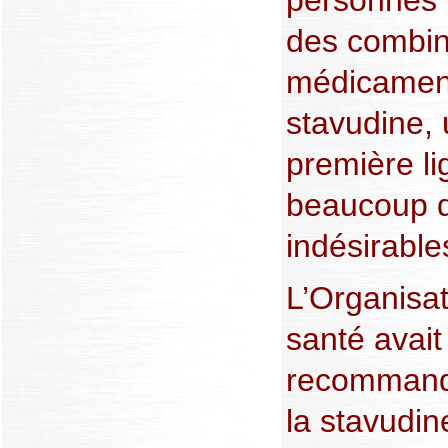
personnes 
des combin
médicaments
stavudine,
première li
beaucoup d
indésirable
L’Organisat
santé avait 
recommand
la stavudin