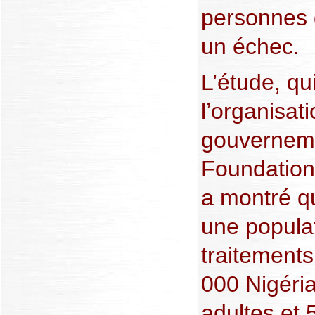
personnes d
un échec.
L’étude, q
l’organisat
gouverneme
Foundation
a montré q
une populat
traitement
000 Nigéri
adultes et 