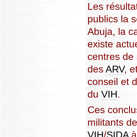
Les résulta
publics la 
Abuja, la ca
existe actu
centres de 
des
ARV
, e
conseil et 
du
VIH
.
Ces conclu
militants de
VIH
/
SIDA
à