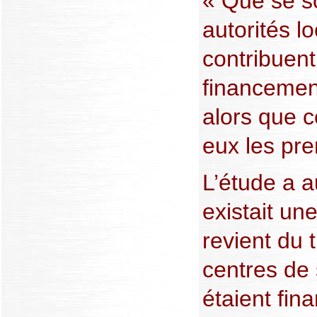
« Que se so
autorités lo
contribuent
financemen
alors que 
eux les pr
L’étude a a
existait un
revient du 
centres de 
étaient fin