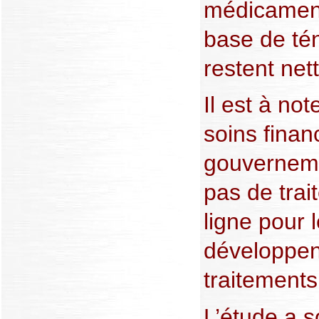
médicament
base de tén
restent net
Il est à no
soins finan
gouverneme
pas de tra
ligne pour 
développen
traitements
L’étude a s