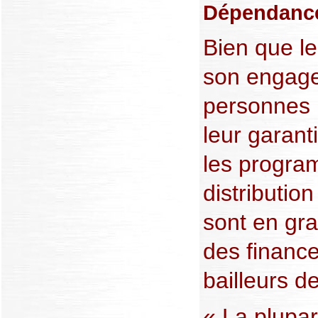
Dépendance
Bien que l
son engage
personnes 
leur garant
les progra
distributi
sont en gr
des finance
bailleurs d
« La plupar