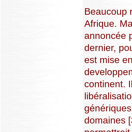
Beaucoup r
Afrique. M
annoncée p
dernier, pou
est mise en
developpeme
continent. I
libéralisat
génériques
domaines [3