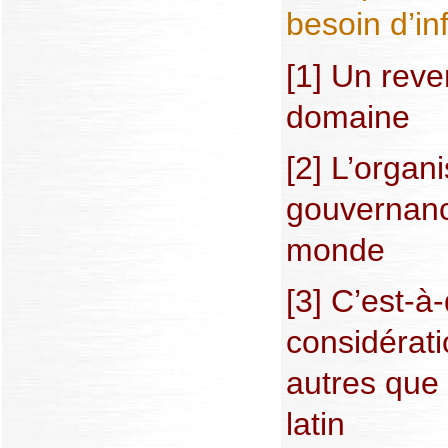
besoin d’in
[1] Un rev
domaine
[2] L’organ
gouvernanc
monde
[3] C’est-à-
considérat
autres que
latin