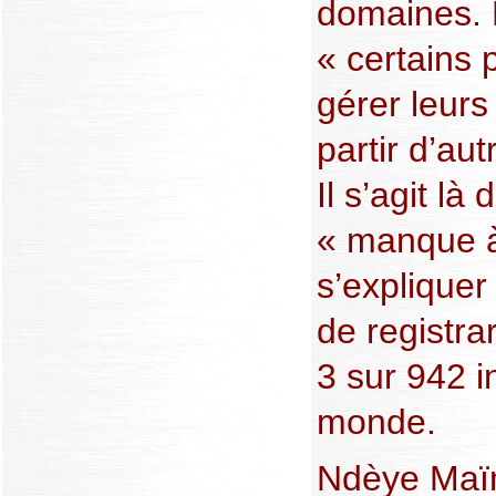
domaines. 
« certains 
gérer leur
partir d’aut
Il s’agit là 
« manque à
s’expliquer
de registra
3 sur 942 i
monde.
Ndèye Maï