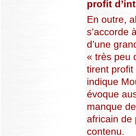
profit d’in
En outre, a
s’accorde à
d’une grand
« très peu 
tirent profi
indique Mo
évoque auss
manque de 
africain de
contenu.