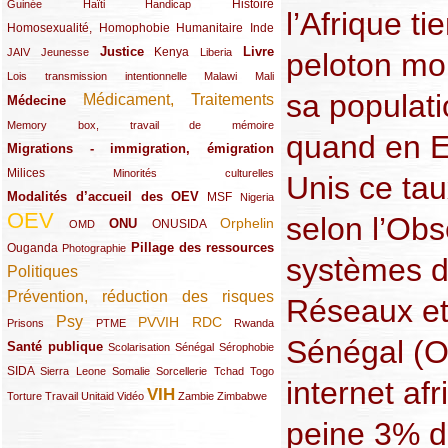
(12/289)
(15/289)
(10/289)
(49/289)
Histoire
Guinée
Haïti
Handicap
l’Afrique t
Homosexualité, Homophobie
(44/289)
(47/289)
(34/289)
Humanitaire
Inde
Justice
Livre
(10/289)
(21/289)
(65/289)
(35/289)
(25/289)
(62/289)
Kenya
JAIV
Jeunesse
Liberia
peloton mo
(24/289)
(11/289)
(21/289)
Lois transmission intentionnelle
Malawi
Mali
sa populati
Médicament, Traitements
Médecine
(62/289)
(142/289)
(11/289)
Memory box, travail de mémoire
quand en E
Migrations - immigration, émigration
(67/289)
Milices
(34/289)
(15/289)
Minorités culturelles
Unis ce ta
Modalités d’accueil des OEV
(58/289)
(54/289)
(27/289)
MSF
Nigeria
OEV
selon l’Obs
(269/289)
(26/289)
(58/289)
(44/289)
(112/289)
Orphelin
ONU
ONUSIDA
OMD
Pillage des ressources
Ouganda
(29/289)
(27/289)
(77/289)
Photographie
systèmes d’
Politiques
(120/289)
Prévention, réduction des risques
(131/289)
Réseaux et 
Psy
PVVIH
RDC
(22/289)
(119/289)
(12/289)
(111/289)
(104/289)
(23/289)
Prisons
PTME
Rwanda
Sénégal (Os
Santé publique
(59/289)
(9/289)
(13/289)
(19/289)
Scolarisation
Sénégal
Sérophobie
SIDA
(29/289)
(13/289)
(12/289)
(19/289)
(10/289)
(15/289)
Sierra Leone
Somalie
Sorcellerie
Tchad
Togo
internet af
VIH
(17/289)
(21/289)
(26/289)
(23/289)
(154/289)
(12/289)
(21/289)
Torture
Travail
Unitaid
Vidéo
Zambie
Zimbabwe
peine 3% d