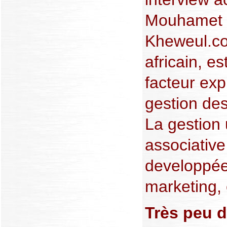
Mouhamet D
Kheweul.com
africain, e
facteur expli
gestion de
La gestion 
associative
developpée
marketing, e
Très peu d