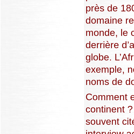
près de 18
domaine re
monde, le c
derrière d’
globe. L’Af
exemple, n
noms de d
Comment ex
continent ?
souvent ci
interview a