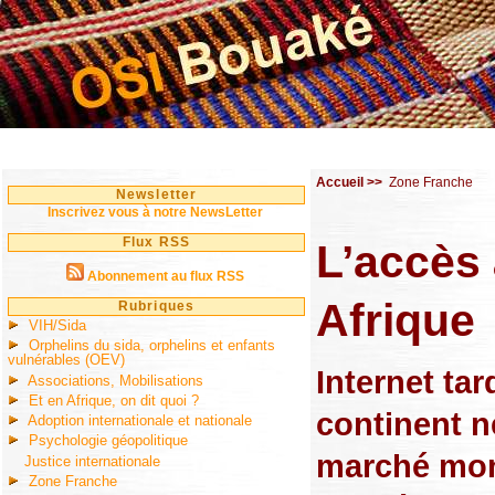
Accueil
>>
Zone Franche
Newsletter
Inscrivez vous à notre NewsLetter
Flux RSS
L’accès 
Abonnement au flux RSS
Afrique
Rubriques
VIH/Sida
Orphelins du sida, orphelins et enfants
vulnérables (OEV)
Internet ta
Associations, Mobilisations
Et en Afrique, on dit quoi ?
continent n
Adoption internationale et nationale
Psychologie géopolitique
marché mond
Justice internationale
Zone Franche