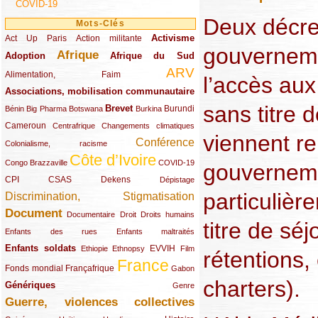
COVID-19
Deux décret
Mots-Clés
Activisme
Act Up Paris
(49/289)
(32/289)
(73/289)
Action militante
gouverneme
Afrique
Adoption
(82/289)
(161/289)
(73/289)
Afrique du Sud
ARV
(48/289)
(203/289)
Alimentation, Faim
l’accès aux
Associations, mobilisation communautaire
(65/289)
sans titre 
Brevet
(13/289)
(16/289)
(9/289)
(83/289)
(18/289)
(30/289)
Burundi
Bénin
Big Pharma
Botswana
Burkina
Cameroun
(47/289)
(23/289)
(10/289)
Centrafrique
Changements climatiques
viennent re
Conférence
(19/289)
(118/289)
Colonialisme, racisme
Côte d’Ivoire
(24/289)
(263/289)
(13/289)
Congo Brazzaville
COVID-19
gouverneme
CPI
(48/289)
(32/289)
(29/289)
(19/289)
CSAS
Dekens
Dépistage
particulièr
Discrimination, Stigmatisation
(131/289)
Document
(145/289)
(9/289)
(20/289)
(22/289)
Documentaire
Droit
Droits humains
titre de séj
(21/289)
(10/289)
Enfants des rues
Enfants maltraités
Enfants soldats
(68/289)
(12/289)
(15/289)
(55/289)
(22/289)
EVVIH
Ethiopie
Ethnopsy
Film
rétentions,
France
(48/289)
(39/289)
(289/289)
(12/289)
Fonds mondial
Françafrique
Gabon
charters).
Génériques
(59/289)
(22/289)
Genre
Guerre, violences collectives
(149/289)