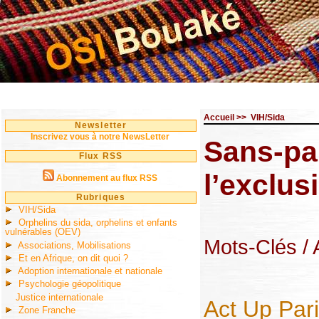
Accueil
>>
VIH/Sida
Newsletter
Inscrivez vous à notre NewsLetter
Sans-pap
Flux RSS
l’exclus
Abonnement au flux RSS
Rubriques
VIH/Sida
Orphelins du sida, orphelins et enfants
vulnérables (OEV)
Mots-Clés
/
Associations, Mobilisations
Et en Afrique, on dit quoi ?
Adoption internationale et nationale
Psychologie géopolitique
Justice internationale
Act Up Par
Zone Franche