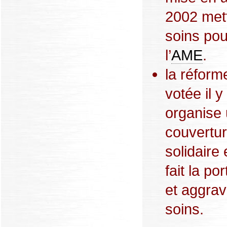
2002 mett
soins pou
l’
AME
.
la réform
votée il 
organise 
couvertur
solidaire 
fait la p
et aggrav
soins.