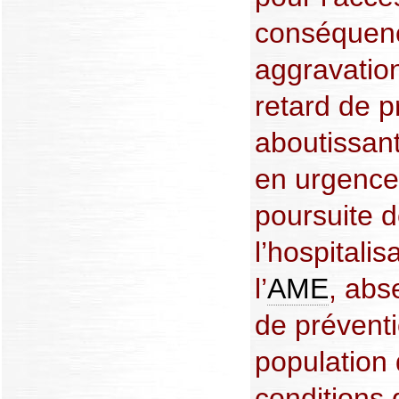
conséquenc
aggravatio
retard de p
aboutissant
en urgence 
poursuite d
l’hospitalis
l’
AME
, abs
de préventi
population 
conditions d