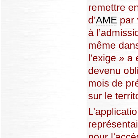
remettre en
d’
AME
par v
à l’admissi
même dans l
l’exige » a 
devenu obli
mois de pr
sur le terri
L’applicat
représentai
pour l’accè