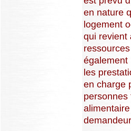
est prévu d
en nature q
logement oc
qui revient
ressources
également 
les prestat
en charge p
personnes t
alimentaire
demandeur