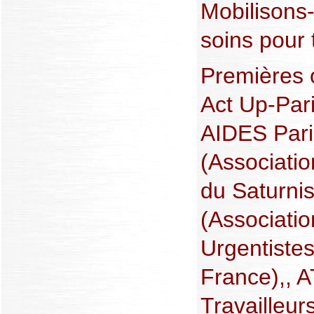
Mobilisons
soins pour 
Premières o
Act Up-Par
AIDES Pari
(Associatio
du Saturn
(Associati
Urgentistes
France),, 
Travailleu