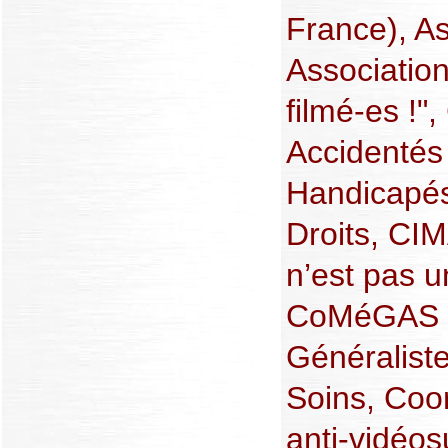
France), A
Association
filmé-es !"
Accidentés 
Handicapés,
Droits, CIM
n’est pas 
CoMéGAS (C
Généraliste
Soins, Coor
anti-vidéos