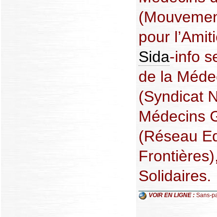
(Mouvement
pour l’Amit
Sida
-info 
de la Méde
(Syndicat 
Médecins G
(Réseau Ed
Frontières)
Solidaires.
VOIR EN LIGNE :
Sans-pa