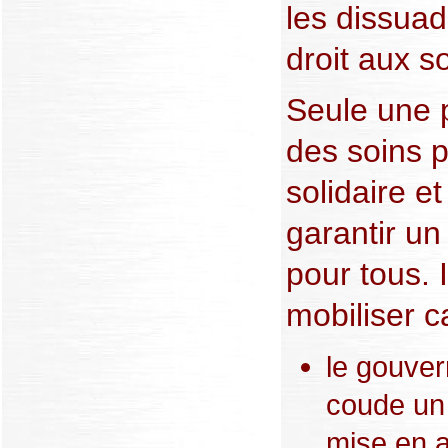
les dissuada
droit aux s
Seule une 
des soins 
solidaire et
garantir un
pour tous. 
mobiliser ca
le gouve
coude un 
mise en a