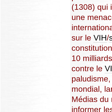
(1308) qui i
une menace
internatio
sur le
VIH
/
constitutio
10 milliards
contre le
V
paludisme,
mondial, la
Médias du
informer le