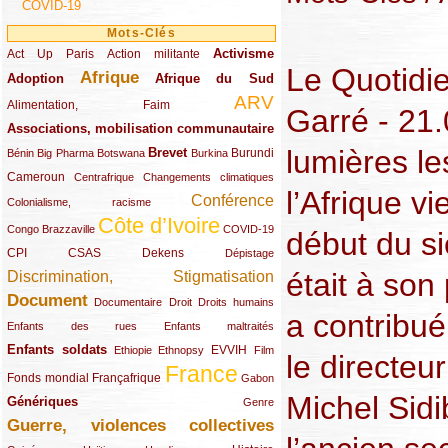
COVID-19
Mots-Clés
Activisme
Act Up Paris
(49/289)
(32/289)
(73/289)
Action militante
Le Quotidi
Afrique
Adoption
(82/289)
(161/289)
(73/289)
Afrique du Sud
ARV
(48/289)
(203/289)
Alimentation, Faim
Garré - 21
Associations, mobilisation communautaire
(65/289)
lumières le
Brevet
(13/289)
(16/289)
(9/289)
(83/289)
(18/289)
(30/289)
Burundi
Bénin
Big Pharma
Botswana
Burkina
Cameroun
(47/289)
(23/289)
(10/289)
Centrafrique
Changements climatiques
l’Afrique vi
Conférence
(19/289)
(118/289)
Colonialisme, racisme
Côte d’Ivoire
(24/289)
(263/289)
(13/289)
Congo Brazzaville
COVID-19
début du si
CPI
(48/289)
(32/289)
(29/289)
(19/289)
CSAS
Dekens
Dépistage
était à so
Discrimination, Stigmatisation
(131/289)
Document
(145/289)
(9/289)
(20/289)
(22/289)
Documentaire
Droit
Droits humains
a contribué 
(21/289)
(10/289)
Enfants des rues
Enfants maltraités
Enfants soldats
(68/289)
(12/289)
(15/289)
(55/289)
(22/289)
EVVIH
Ethiopie
Ethnopsy
Film
le directeur
France
(48/289)
(39/289)
(289/289)
(12/289)
Fonds mondial
Françafrique
Gabon
Michel Sid
Génériques
(59/289)
(22/289)
Genre
Guerre, violences collectives
(149/289)