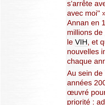
s’arrête av
avec moi" »
Annan en 1
millions de
le
VIH
, et 
nouvelles i
chaque an
Au sein de l
années 200
œuvré pour 
priorité : 