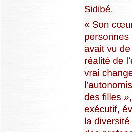
Sidibé.
« Son cœur
personnes 
avait vu de
réalité de l
vrai chang
l’autonomi
des filles »
exécutif, é
la diversit