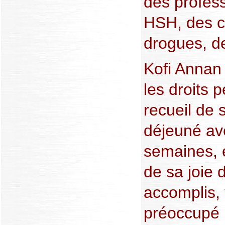
des profess
HSH, des 
drogues, d
Kofi Annan 
les droits 
recueil de 
déjeuné ave
semaines, et
de sa joie 
accomplis, 
préoccupé p