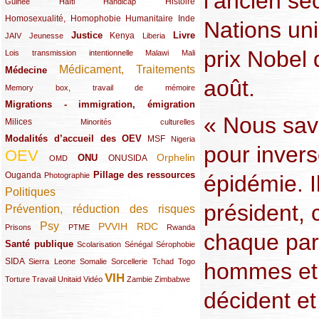
l’ancien se
(12/289)
(15/289)
(10/289)
(49/289)
Histoire
Guinée
Haïti
Handicap
Homosexualité, Homophobie
(44/289)
(47/289)
(34/289)
Humanitaire
Inde
Nations un
Justice
Livre
(10/289)
(21/289)
(65/289)
(35/289)
(25/289)
(62/289)
Kenya
JAIV
Jeunesse
Liberia
prix Nobel 
(24/289)
(11/289)
(21/289)
Lois transmission intentionnelle
Malawi
Mali
Médicament, Traitements
Médecine
(62/289)
(142/289)
août.
(11/289)
Memory box, travail de mémoire
Migrations - immigration, émigration
(67/289)
« Nous savo
Milices
(34/289)
(15/289)
Minorités culturelles
Modalités d’accueil des OEV
(58/289)
(54/289)
(27/289)
MSF
Nigeria
pour invers
OEV
(269/289)
(26/289)
(58/289)
(44/289)
(112/289)
Orphelin
ONU
ONUSIDA
OMD
Pillage des ressources
Ouganda
(29/289)
(27/289)
(77/289)
épidémie. I
Photographie
Politiques
(120/289)
président, 
Prévention, réduction des risques
(131/289)
Psy
PVVIH
RDC
(22/289)
(119/289)
(12/289)
(111/289)
(104/289)
(23/289)
Prisons
PTME
Rwanda
chaque parl
Santé publique
(59/289)
(9/289)
(13/289)
(19/289)
Scolarisation
Sénégal
Sérophobie
SIDA
(29/289)
(13/289)
(12/289)
(19/289)
(10/289)
(15/289)
Sierra Leone
Somalie
Sorcellerie
Tchad
Togo
hommes et 
VIH
(17/289)
(21/289)
(26/289)
(23/289)
(154/289)
(12/289)
(21/289)
Torture
Travail
Unitaid
Vidéo
Zambie
Zimbabwe
décident et