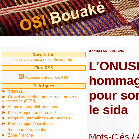
Accueil
>>
VIH/Sida
Newsletter
Inscrivez vous à notre NewsLetter
L’ONUSI
Flux RSS
hommage
Abonnement au flux RSS
Rubriques
pour so
VIH/Sida
Orphelins du sida, orphelins et enfants
vulnérables (OEV)
le sida
Associations, Mobilisations
Et en Afrique, on dit quoi ?
Adoption internationale et nationale
Psychologie géopolitique
Justice internationale
Mots-Clés
/
Zone Franche