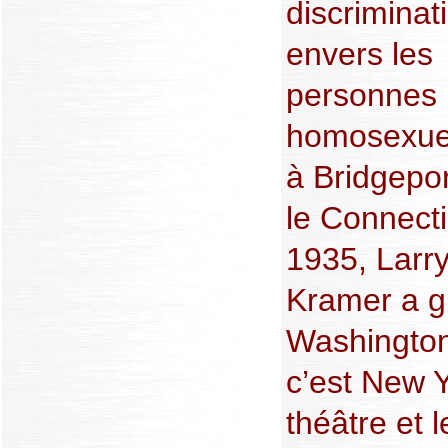
discriminat
envers les
personnes
homosexuel
à Bridgepo
le Connecti
1935, Larr
Kramer a g
Washington
c’est New Y
théâtre et l