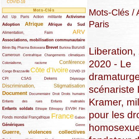
COVID-19
Mots-Clés
/
Mots-Clés
Activisme
Act Up Paris
(49/289)
(32/289)
(73/289)
Action militante
Paris
Afrique
Adoption
(82/289)
(161/289)
(73/289)
Afrique du Sud
ARV
(48/289)
(203/289)
Alimentation, Faim
Associations, mobilisation communautaire
(65/289)
Brevet
(13/289)
(16/289)
(9/289)
(83/289)
(18/289)
(30/289)
Burundi
Bénin
Big Pharma
Botswana
Burkina
Liberation,
Cameroun
(47/289)
(23/289)
(10/289)
Centrafrique
Changements climatiques
2020 - Le
Conférence
(19/289)
(118/289)
Colonialisme, racisme
Côte d’Ivoire
(24/289)
(263/289)
(13/289)
Congo Brazzaville
COVID-19
dramaturge
CPI
(48/289)
(32/289)
(29/289)
(19/289)
CSAS
Dekens
Dépistage
Discrimination, Stigmatisation
(131/289)
scénariste 
Document
(145/289)
(9/289)
(20/289)
(22/289)
Documentaire
Droit
Droits humains
Kramer, mil
(21/289)
(10/289)
Enfants des rues
Enfants maltraités
Enfants soldats
(68/289)
(12/289)
(15/289)
(55/289)
(22/289)
EVVIH
Ethiopie
Ethnopsy
Film
pour les dr
France
(48/289)
(39/289)
(289/289)
(12/289)
Fonds mondial
Françafrique
Gabon
homosexuel
Génériques
(59/289)
(22/289)
Genre
Guerre, violences collectives
(149/289)