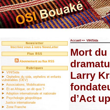
Accueil
>>
VIH/Sida
Newsletter
Inscrivez vous à notre NewsLetter
Mort du
Flux RSS
dramatu
Abonnement au flux RSS
Rubriques
Larry K
VIH/Sida
Orphelins du sida, orphelins et enfants
vulnérables (OEV)
fondate
Associations, Mobilisations
Et en Afrique, on dit quoi ?
Adoption internationale et nationale
d’Act u
Psychologie géopolitique
Justice internationale
Zone Franche