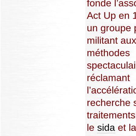
fonde l’ass
Act Up en 
un groupe 
militant au
méthodes
spectaculai
réclamant
l’accélérati
recherche s
traitements
le
sida
et la