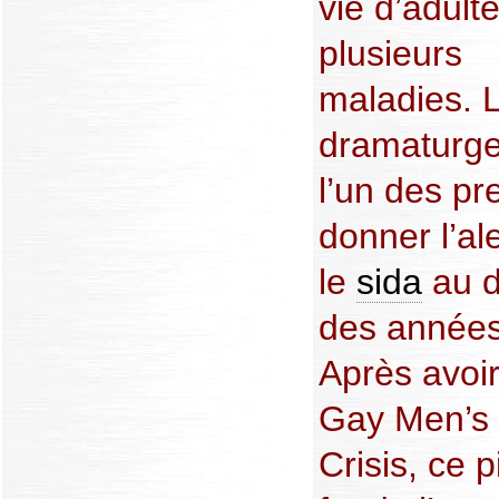
vie d’adult
plusieurs
maladies. 
dramaturge
l’un des pr
donner l’al
le
sida
au d
des années
Après avoir
Gay Men’s 
Crisis, ce p