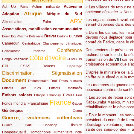
Mots-Clés
Activisme
Act Up Paris
(49/289)
(32/289)
(73/289)
Action militante
« Les villages de retour ne
ancienne déplacée. « Nous n
Afrique
Adoption
(82/289)
(161/289)
(73/289)
Afrique du Sud
Les organisations travaillan
ARV
(48/289)
(203/289)
Alimentation, Faim
seront dispersés dans des e
Associations, mobilisation communautaire
(65/289)
« Dans les camps, les insta
Brevet
(13/289)
(16/289)
(9/289)
(83/289)
(18/289)
(30/289)
Burundi
Bénin
Big Pharma
Botswana
Burkina
devons nous déplacer pour b
comté de Patiko, dans le dis
Cameroun
(47/289)
(23/289)
(10/289)
Centrafrique
Changements climatiques
Des services de prévention
Conférence
(19/289)
(118/289)
Colonialisme, racisme
recherche sur le
sida
, la sé
Côte d’Ivoire
(24/289)
(263/289)
(13/289)
transmission du
VIH
car les
Congo Brazzaville
COVID-19
croissance économique s’ac
CPI
(48/289)
(32/289)
(29/289)
(19/289)
CSAS
Dekens
Dépistage
D’après le ministère de la 
Discrimination, Stigmatisation
(131/289)
chiffre plus élevé que la mo
Document
(145/289)
(9/289)
(20/289)
(22/289)
Documentaire
Droit
Droits humains
Les membres du gouvernemen
(21/289)
(10/289)
Enfants des rues
Enfants maltraités
nouveaux centres de santé e
Enfants soldats
(68/289)
(12/289)
(15/289)
(55/289)
(22/289)
EVVIH
Ethiopie
Ethnopsy
Film
« Les zones de retour sont 
France
Kabakumba Masiko, ministre d
(48/289)
(39/289)
(289/289)
(12/289)
Fonds mondial
Françafrique
Gabon
réhabilitation et le dévelop
Génériques
(59/289)
(22/289)
Genre
« Pour le moment, les servi
Guerre, violences collectives
(149/289)
président du comité de ferm
dépistage volontaires], nou
(12/289)
(15/289)
(10/289)
(49/289)
Histoire
Guinée
Haïti
Handicap
santé des sous-comtés », a-
Homosexualité, Homophobie
(44/289)
(47/289)
(34/289)
Humanitaire
Inde