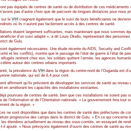
 sont pas équipés de centres de santé ou de distribution de ces médicaments 
’avons pas d’autre choix que de parcourir de longues distances pour nous pr
t sur le
VIH
craignent également que le suivi de leurs bénéficiaires ne devienne
ndroits où ils n’auront pas facilement accès à des centres de santé.
llations étaient largement suffisantes, mais maintenant que nous sommes épar
énéficier d’un suivi adapté », a dit Louis Okello, représentant des personnes
trict de Gulu.
 sont également nécessaires. Une étude récente du AIDS, Security and Confl
curité et les conflits), montre que le passage de l’état de guerre à l’état de p
 réfugiés rentrent chez eux, les soldats quittent l’armée, les agences humanitai
célère autour des centres urbains importants.
Santé, la prévalence du
VIH
dans la région du centre-nord de l’Ouganda est d’u
yenne nationale, qui est de 6,4 pour cent.
t affirment qu’ils prévoient de développer les services de santé au niveau
t en améliorant les capacités des installations existantes.
déjà pourvues de centres de santé, bien que ces installations ne soient pas s
e l’Information et de l’Orientation nationale. « Le gouvernement fera tout so
pement de la région. »
ces ne sont disponibles que dans les centres de santé des préfectures de co
eture progressive des camps dans le district de Gulu. « En ce qui concerne l
s les étendons actuellement au niveau des sous-comtés, en essayant de rendr
t-il ajouté. « Nous prévoyons également d’ouvrir des centres de santé au n