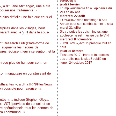
séropositifs
jeudi 7 février
», a dit Jane Atimango*, une autre
Trump veut mettre fin à l’épidémie du
ocurer nos traitements. »
VIH en dix ans
mercredi 22 août
 plus difficile une fois que ceux-ci
L’ONUSIDA rend hommage à Kofi
Annan pour son combat contre le sida
mardi 31 juillet
pillés dans les villages, nous
Sida : toutes les trois minutes, une
 vivant avec le
VIH
dans le sous-
adolescente est infectée par le VIH
mercredi 8 novembre
ict Research Hub (Plate-forme de
« 120 BPM », Act Up presque tout en
haut
aix augmente les risques de
jeudi 26 octobre
res réduisent leur intervention, et la
Existrans 2017 : trans et intersexes,
des droits, pas le sida ! publié en
n peu plus de huit pour cent, un
ligne : 24 octobre 2017
 communautaire en construisant de
uffisantes », a dit à IRIN/PlusNews
n possible pour favoriser la
mtés », a indiqué Stephen Oloya,
es VCT [services de conseil et de
e opérationnels tous les centres de
iveau communal. »