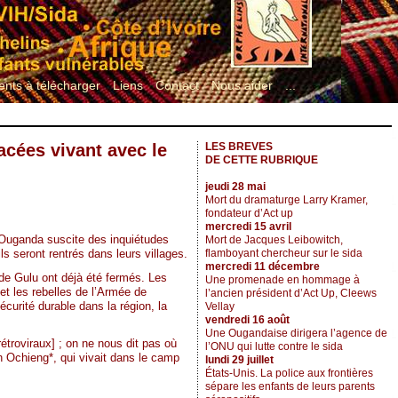
nts à télécharger
Liens
Contact
Nous aider
...
cées vivant avec le
LES BREVES
DE CETTE RUBRIQUE
jeudi 28 mai
Mort du dramaturge Larry Kramer,
fondateur d’Act up
mercredi 15 avril
Ouganda suscite des inquiétudes
Mort de Jacques Leibowitch,
flamboyant chercheur sur le sida
ls seront rentrés dans leurs villages.
mercredi 11 décembre
de Gulu ont déjà été fermés. Les
Une promenade en hommage à
t les rebelles de l’Armée de
l’ancien président d’Act Up, Cleews
curité durable dans la région, la
Vellay
vendredi 16 août
Une Ougandaise dirigera l’agence de
rétroviraux] ; on ne nous dit pas où
l’ONU qui lutte contre le sida
 Ochieng*, qui vivait dans le camp
lundi 29 juillet
États-Unis. La police aux frontières
sépare les enfants de leurs parents