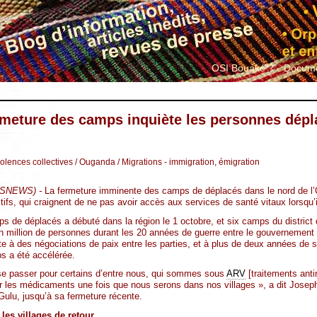
OSI Bouaké ?
Docume
meture des camps inquiète les personnes dépla
iolences collectives
/ Ouganda
/ Migrations - immigration, émigration
LUSNEWS) -
La fermeture imminente des camps de déplacés dans le nord de l’
tifs, qui craignent de ne pas avoir accès aux services de santé vitaux lorsqu’i
de déplacés a débuté dans la région le 1 octobre, et six camps du district 
 million de personnes durant les 20 années de guerre entre le gouvernement e
te à des négociations de paix entre les parties, et à plus de deux années de sé
s a été accélérée.
 se passer pour certains d’entre nous, qui sommes sous
ARV
[traitements anti
 les médicaments une fois que nous serons dans nos villages », a dit Joseph
 Gulu, jusqu’à sa fermeture récente.
les villages de retour