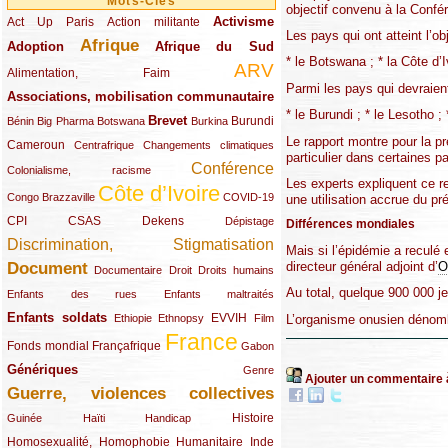
Mots-Clés
objectif convenu à la Confér
Activisme
Act Up Paris
(49/289)
(32/289)
(73/289)
Action militante
Les pays qui ont atteint l’o
Afrique
Adoption
(82/289)
(161/289)
(73/289)
Afrique du Sud
* le Botswana ; * la Côte d’I
ARV
(48/289)
(203/289)
Alimentation, Faim
Parmi les pays qui devraient 
Associations, mobilisation communautaire
(65/289)
* le Burundi ; * le Lesotho ;
Brevet
(13/289)
(16/289)
(9/289)
(83/289)
(18/289)
(30/289)
Burundi
Bénin
Big Pharma
Botswana
Burkina
Le rapport montre pour la p
Cameroun
(47/289)
(23/289)
(10/289)
Centrafrique
Changements climatiques
particulier dans certaines p
Conférence
(19/289)
(118/289)
Colonialisme, racisme
Les experts expliquent ce re
Côte d’Ivoire
(24/289)
(263/289)
(13/289)
Congo Brazzaville
COVID-19
une utilisation accrue du pr
CPI
(48/289)
(32/289)
(29/289)
(19/289)
CSAS
Dekens
Dépistage
Différences mondiales
Discrimination, Stigmatisation
(131/289)
Mais si l’épidémie a reculé 
directeur général adjoint d’
O
Document
(145/289)
(9/289)
(20/289)
(22/289)
Documentaire
Droit
Droits humains
Au total, quelque 900 000 j
(21/289)
(10/289)
Enfants des rues
Enfants maltraités
Enfants soldats
(68/289)
(12/289)
(15/289)
(55/289)
(22/289)
EVVIH
L’organisme onusien dénomb
Ethiopie
Ethnopsy
Film
France
(48/289)
(39/289)
(289/289)
(12/289)
Fonds mondial
Françafrique
Gabon
Génériques
(59/289)
(22/289)
Genre
Ajouter un commentaire 
Guerre, violences collectives
(149/289)
(12/289)
(15/289)
(10/289)
(49/289)
Histoire
Guinée
Haïti
Handicap
Homosexualité, Homophobie
(44/289)
(47/289)
(34/289)
Humanitaire
Inde