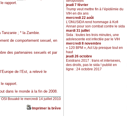
séropositifs
le rapport.
jeudi 7 février
Trump veut mettre fin à l’épidémie du
VIH en dix ans
mercredi 22 août
L’ONUSIDA rend hommage à Kofi
Annan pour son combat contre le sida
mardi 31 juillet
la Tanzanie ; * la Zambie.
Sida : toutes les trois minutes, une
adolescente est infectée par le VIH
ement de comportement sexuel, en
mercredi 8 novembre
« 120 BPM », Act Up presque tout en
haut
mbre des partenaires sexuels et par
jeudi 26 octobre
Existrans 2017 : trans et intersexes,
des droits, pas le sida ! publié en
ligne : 24 octobre 2017
’Europe de l’Est, a relevé le
le rapport.
out dans le monde à la fin de 2008.
r OSI Bouaké le mercredi 14 juillet 2010
Imprimer la brève