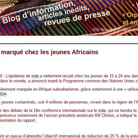
OSI Bouaké ?
Docume
 marqué chez les jeunes Africains
10 - L’épidémie de
sida
a nettement reculé chez les jeunes de 15 à 24 ans dan
 dans le monde, a annoncé mardi le Programme commun des Nations Unies s
ulièrement marquée en Afrique subsaharienne, grâce notamment à une « utilisa
IDA
.
jeunes contaminés, soit 4 millions de personnes, vivent dans la région de l’
r des débats de la 18e conférence internationale sur le
sida
, qui se tiendra l
résence notamment de l’ancien président américain Bill Clinton, a indiqué le 
ésentation du rapport.
nt en passe d’atteindre l’objectif international de réduction de 25 % de la pr