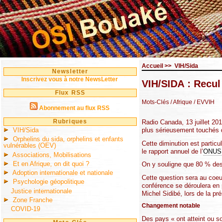
Accueil
>>
VIH/Sida
Newsletter
Inscrivez vous à notre NewsLetter
VIH/SIDA : Recul
Flux RSS
Mots-Clés
/ Afrique
/ EVVIH
Abonnement au flux RSS
Rubriques
Radio Canada, 13 juillet 20
VIH/Sida
plus sérieusement touchés
Orphelins du sida, orphelins et enfants
Cette diminution est partic
vulnérables (OEV)
le rapport annuel de l’
ONUS
Associations, Mobilisations
Et en Afrique, on dit quoi ?
On y souligne que 80 % des 
Adoption internationale et nationale
Cette question sera au coeu
Psychologie géopolitique
conférence se déroulera en p
Justice internationale
Michel Sidibé, lors de la pr
Zone Franche
Changement notable
COVID-19
Des pays « ont atteint ou so