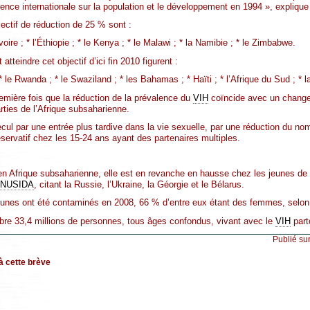
ence internationale sur la population et le développement en 1994 », explique 
bjectif de réduction de 25 % sont :
voire ; * l’Éthiopie ; * le Kenya ; * le Malawi ; * la Namibie ; * le Zimbabwe.
atteindre cet objectif d’ici fin 2010 figurent :
 * le Rwanda ; * le Swaziland ; * les Bahamas ; * Haïti ; * l’Afrique du Sud ; * 
remière fois que la réduction de la prévalence du
VIH
coïncide avec un chang
arties de l’Afrique subsaharienne.
cul par une entrée plus tardive dans la vie sexuelle, par une réduction du no
éservatif chez les 15-24 ans ayant des partenaires multiples.
en Afrique subsaharienne, elle est en revanche en hausse chez les jeunes de l
NUSIDA
, citant la Russie, l’Ukraine, la Géorgie et le Bélarus.
eunes ont été contaminés en 2008, 66 % d’entre eux étant des femmes, selon 
re 33,4 millions de personnes, tous âges confondus, vivant avec le
VIH
part
Publié su
à cette brève