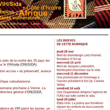
nts à télécharger
Liens
Contact
Nous aider
...
LES BREVES
DE CETTE RUBRIQUE
jeudi 28 mai
Mort du dramaturge Larry Kramer,
fondateur d’Act up
s près de la moitié des 25 pays les
mercredi 15 avril
ur le
VIH
/
sida
(
ONUSIDA
).
Mort de Jacques Leibowitch,
flamboyant chercheur sur le sida
tion accrue » du préservatif, avance
mercredi 11 décembre
Une promenade en hommage à
l’ancien président d’Act Up, Cleews
Afrique subsaharienne.
Vellay
a semaine prochaine à Vienne. La
vendredi 16 août
directeur général d’
ONUSIDA
,
Une Ougandaise dirigera l’agence de
l’ONU qui lutte contre le sida
lundi 29 juillet
États-Unis. La police aux frontières
sépare les enfants de leurs parents
évalence du
VIH
parmi les jeunes, un