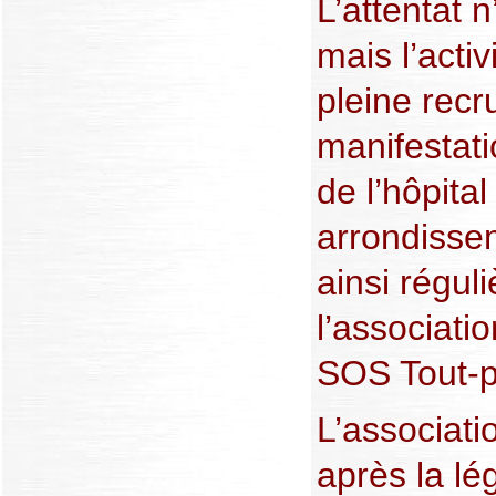
L’attentat 
mais l’acti
pleine rec
manifestati
de l’hôpita
arrondissem
ainsi régul
l’associatio
SOS Tout-pe
L’associati
après la lég