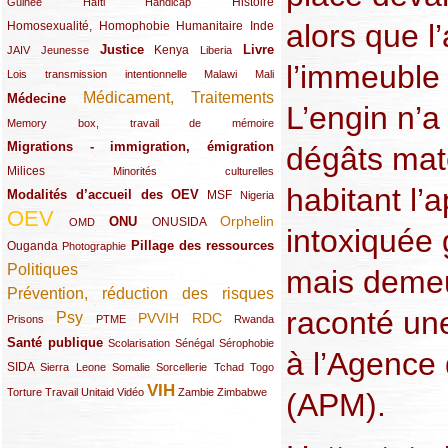
(12/289)
(15/289)
(10/289)
(49/289)
Histoire
Guinée
Haïti
Handicap
alors que l
Homosexualité, Homophobie
(44/289)
(47/289)
(34/289)
Humanitaire
Inde
Justice
Livre
(10/289)
(21/289)
(65/289)
(35/289)
(25/289)
(62/289)
Kenya
JAIV
Jeunesse
Liberia
l’immeuble
(24/289)
(11/289)
(21/289)
Lois transmission intentionnelle
Malawi
Mali
Médicament, Traitements
Médecine
(62/289)
(142/289)
L’engin n’
(11/289)
Memory box, travail de mémoire
Migrations - immigration, émigration
(67/289)
dégâts mat
Milices
(34/289)
(15/289)
Minorités culturelles
habitant l’
Modalités d’accueil des OEV
(58/289)
(54/289)
(27/289)
MSF
Nigeria
OEV
(269/289)
(26/289)
(58/289)
(44/289)
(112/289)
Orphelin
ONU
ONUSIDA
OMD
intoxiquée
Pillage des ressources
Ouganda
(29/289)
(27/289)
(77/289)
Photographie
Politiques
(120/289)
mais demeu
Prévention, réduction des risques
(131/289)
raconté un
Psy
PVVIH
RDC
(22/289)
(119/289)
(12/289)
(111/289)
(104/289)
(23/289)
Prisons
PTME
Rwanda
Santé publique
(59/289)
(9/289)
(13/289)
(19/289)
Scolarisation
Sénégal
Sérophobie
à l’Agence
SIDA
(29/289)
(13/289)
(12/289)
(19/289)
(10/289)
(15/289)
Sierra Leone
Somalie
Sorcellerie
Tchad
Togo
VIH
(17/289)
(21/289)
(26/289)
(23/289)
(154/289)
(12/289)
(21/289)
Torture
Travail
Unitaid
Vidéo
Zambie
Zimbabwe
(APM).