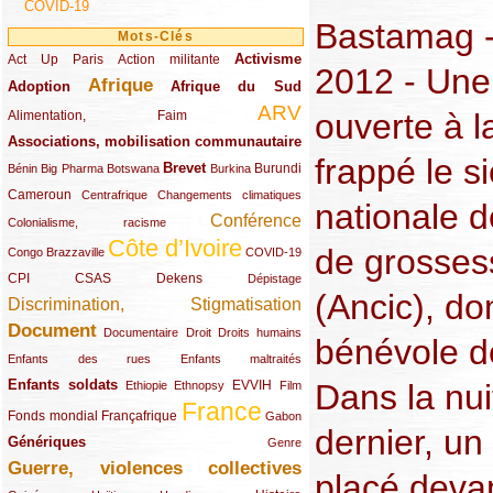
COVID-19
Bastamag -
Mots-Clés
Activisme
Act Up Paris
(49/289)
(32/289)
(73/289)
Action militante
2012 - Une 
Afrique
Adoption
(82/289)
(161/289)
(73/289)
Afrique du Sud
ARV
(48/289)
(203/289)
ouverte à la
Alimentation, Faim
Associations, mobilisation communautaire
(65/289)
frappé le s
Brevet
(13/289)
(16/289)
(9/289)
(83/289)
(18/289)
(30/289)
Burundi
Bénin
Big Pharma
Botswana
Burkina
Cameroun
(47/289)
(23/289)
(10/289)
Centrafrique
Changements climatiques
nationale d
Conférence
(19/289)
(118/289)
Colonialisme, racisme
Côte d’Ivoire
(24/289)
(263/289)
(13/289)
de grosses
Congo Brazzaville
COVID-19
CPI
(48/289)
(32/289)
(29/289)
(19/289)
CSAS
Dekens
Dépistage
(Ancic), do
Discrimination, Stigmatisation
(131/289)
Document
(145/289)
(9/289)
(20/289)
(22/289)
Documentaire
Droit
Droits humains
bénévole de
(21/289)
(10/289)
Enfants des rues
Enfants maltraités
Enfants soldats
(68/289)
(12/289)
(15/289)
(55/289)
(22/289)
EVVIH
Dans la nui
Ethiopie
Ethnopsy
Film
France
(48/289)
(39/289)
(289/289)
(12/289)
Fonds mondial
Françafrique
Gabon
dernier, un
Génériques
(59/289)
(22/289)
Genre
Guerre, violences collectives
(149/289)
placé devan