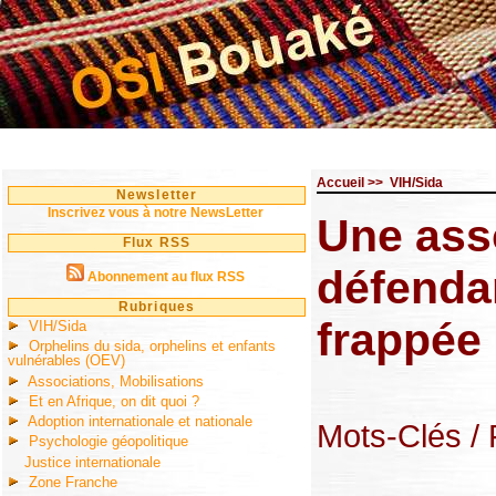
Accueil
>>
VIH/Sida
Newsletter
Inscrivez vous à notre NewsLetter
Une ass
Flux RSS
défendan
Abonnement au flux RSS
Rubriques
frappée 
VIH/Sida
Orphelins du sida, orphelins et enfants
vulnérables (OEV)
Associations, Mobilisations
Et en Afrique, on dit quoi ?
Adoption internationale et nationale
Mots-Clés
/
Psychologie géopolitique
Justice internationale
Zone Franche