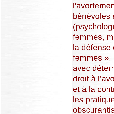
l’avorteme
bénévoles 
(psycholog
femmes, mé
la défense 
femmes ». 
avec déterm
droit à l’a
et à la con
les pratiqu
obscurantis