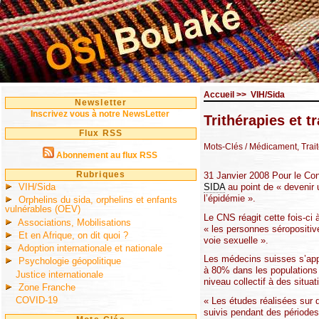
Accueil
>>
VIH/Sida
Newsletter
Inscrivez vous à notre NewsLetter
Trithérapies et t
Flux RSS
Mots-Clés
/ Médicament, Trai
Abonnement au flux RSS
Rubriques
31 Janvier 2008 Pour le Con
VIH/Sida
SIDA
au point de « devenir u
l’épidémie ».
Orphelins du sida, orphelins et enfants
vulnérables (OEV)
Le CNS réagit cette fois-ci 
Associations, Mobilisations
« les personnes séropositiv
Et en Afrique, on dit quoi ?
voie sexuelle ».
Adoption internationale et nationale
Les médecins suisses s’appu
Psychologie géopolitique
à 80% dans les populations 
Justice internationale
niveau collectif à des situa
Zone Franche
COVID-19
« Les études réalisées sur 
suivis pendant des périodes