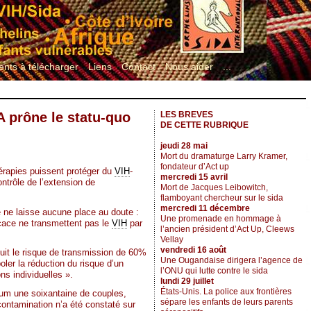
nts à télécharger
Liens
Contact
Nous aider
...
A prône le statu-quo
LES BREVES
DE CETTE RUBRIQUE
jeudi 28 mai
Mort du dramaturge Larry Kramer,
fondateur d’Act up
hérapies puissent protéger du
VIH
-
mercredi 15 avril
ontrôle de l’extension de
Mort de Jacques Leibowitch,
flamboyant chercheur sur le sida
mercredi 11 décembre
re ne laisse aucune place au doute :
Une promenade en hommage à
icace ne transmettent pas le
VIH
par
l’ancien président d’Act Up, Cleews
Vellay
vendredi 16 août
duit le risque de transmission de 60%
Une Ougandaise dirigera l’agence de
ler la réduction du risque d’un
l’ONU qui lutte contre le sida
ns individuelles ».
lundi 29 juillet
États-Unis. La police aux frontières
mum une soixantaine de couples,
sépare les enfants de leurs parents
ontamination n’a été constaté sur