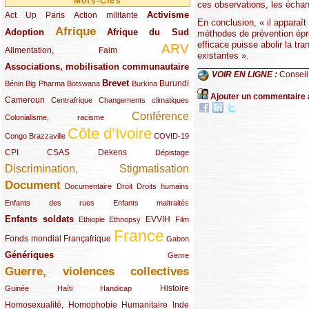
Mots-Clés
ces observations, les échant
Activisme
Act Up Paris
(49/289)
(32/289)
(73/289)
Action militante
En conclusion, « il apparaît
Afrique
Adoption
(82/289)
(161/289)
(73/289)
Afrique du Sud
méthodes de prévention épro
efficace puisse abolir la t
ARV
(48/289)
(203/289)
Alimentation, Faim
existantes ».
Associations, mobilisation communautaire
(65/289)
VOIR EN LIGNE :
Conseil
Brevet
(13/289)
(16/289)
(9/289)
(83/289)
(18/289)
(30/289)
Burundi
Bénin
Big Pharma
Botswana
Burkina
Ajouter un commentaire 
Cameroun
(47/289)
(23/289)
(10/289)
Centrafrique
Changements climatiques
Conférence
(19/289)
(118/289)
Colonialisme, racisme
Côte d’Ivoire
(24/289)
(263/289)
(13/289)
Congo Brazzaville
COVID-19
CPI
(48/289)
(32/289)
(29/289)
(19/289)
CSAS
Dekens
Dépistage
Discrimination, Stigmatisation
(131/289)
Document
(145/289)
(9/289)
(20/289)
(22/289)
Documentaire
Droit
Droits humains
(21/289)
(10/289)
Enfants des rues
Enfants maltraités
Enfants soldats
(68/289)
(12/289)
(15/289)
(55/289)
(22/289)
EVVIH
Ethiopie
Ethnopsy
Film
France
(48/289)
(39/289)
(289/289)
(12/289)
Fonds mondial
Françafrique
Gabon
Génériques
(59/289)
(22/289)
Genre
Guerre, violences collectives
(149/289)
(12/289)
(15/289)
(10/289)
(49/289)
Histoire
Guinée
Haïti
Handicap
Homosexualité, Homophobie
(44/289)
(47/289)
(34/289)
Humanitaire
Inde