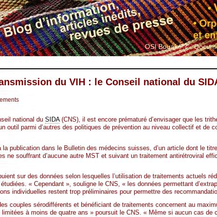
OSI Bouaké ?
Docume
ransmission du VIH : le Conseil national du SID
tements
seil national du
SIDA
(CNS), il est encore prématuré d’envisager que les trit
n outil parmi d’autres des politiques de prévention au niveau collectif et de c
à la publication dans le Bulletin des médecins suisses, d’un article dont le tit
es ne souffrant d’aucune autre MST et suivant un traitement antirétroviral eff
ient sur des données selon lesquelles l’utilisation de traitements actuels ré
étudiées. « Cependant », souligne le CNS, « les données permettant d’extrapo
tions individuelles restent trop préliminaires pour permettre des recommandatio
des couples sérodifférents et bénéficiant de traitements concernent au maxi
 limitées à moins de quatre ans » poursuit le CNS. « Même si aucun cas de c