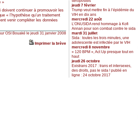
séropositifs
e »
jeudi 7 février
i doivent continuer à promouvoir les
Trump veut mettre fin à l’épidémie du
VIH en dix ans
ue « l’hypothèse qu’un traitement
mercredi 22 août
vent venir compléter les données
L’ONUSIDA rend hommage à Kofi
Annan pour son combat contre le sida
mardi 31 juillet
sur OSI Bouaké le jeudi 31 janvier 2008
Sida : toutes les trois minutes, une
adolescente est infectée par le VIH
Imprimer la brève
mercredi 8 novembre
« 120 BPM », Act Up presque tout en
haut
jeudi 26 octobre
Existrans 2017 : trans et intersexes,
des droits, pas le sida ! publié en
ligne : 24 octobre 2017