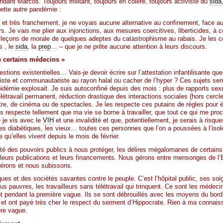
nt Marcos. Toujours militant, toujours en colère, toujours activiste du
sida
cette autre pandémie :
r et très franchement, je ne voyais aucune alternative au confinement, face au
rs. Je vais me plier aux injonctions, aux mesures coercitives, liberticides, 
s leçons de morale de quelques adeptes du catastrophisme au rabais. Je les 
s , le
sida
, la
prep
… – que je ne prête aucune attention à leurs discours.
 certains médecins »
estions existentielles… Vais-je devoir écrire sur l’attestation infantilisante qu
tiste et communautariste au rayon halal ou cacher de l’hyper ? Ces sujets semb
idémie explosait. Je suis autoconfiné depuis des mois : plus de rapports sexu
létravail permanent, réduction drastique des interactions sociales (hors cercle
re, de cinéma ou de spectacles. Je les respecte ces putains de règles pour év
s respecte tellement que ma vie se borne à travailler, que tout ce qui me procur
 je vis avec le
VIH
et une invalidité et que, potentiellement, je serais à ris
es diabétiques, les vieux… toutes ces personnes que l’on a poussées à l’isole
e qu’elles vivent depuis le mois de février.
té des pouvoirs publics à nous protéger, les délires mégalomanes de certains
, leurs publications et leurs financements. Nous gérons entre mensonges de l’E
érons et nous subissons.
iques et des sociétés savantes contre le peuple. C’est l’hôpital public, ses so
us pauvres, les travailleurs sans télétravail qui trinquent. Ce sont les médecin
t pendant la première vague. Ils se sont débrouillés avec les moyens du bor
ais et ont payé très cher le respect du serment d’Hippocrate. Rien à ma connai
ère vague.