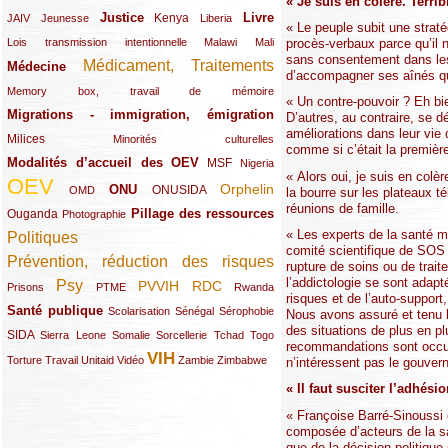
« Je suis en colère. Terri
Justice
Livre
(10/289)
(21/289)
(65/289)
(35/289)
(25/289)
(62/289)
Kenya
JAIV
Jeunesse
Liberia
« Le peuple subit une straté
(24/289)
(11/289)
(21/289)
procès-verbaux parce qu’il n
Lois transmission intentionnelle
Malawi
Mali
sans consentement dans les p
Médicament, Traitements
Médecine
(62/289)
(142/289)
d’accompagner ses aînés qui
(11/289)
Memory box, travail de mémoire
« Un contre-pouvoir ? Eh b
Migrations - immigration, émigration
(67/289)
D’autres, au contraire, se 
améliorations dans leur vie
Milices
(34/289)
(15/289)
Minorités culturelles
comme si c’était la premièr
Modalités d’accueil des OEV
(58/289)
(54/289)
(27/289)
MSF
Nigeria
« Alors oui, je suis en colè
OEV
(269/289)
(26/289)
(58/289)
(44/289)
(112/289)
Orphelin
ONU
ONUSIDA
OMD
la bourre sur les plateaux t
réunions de famille.
Pillage des ressources
Ouganda
(29/289)
(27/289)
(77/289)
Photographie
« Les experts de la santé m
Politiques
(120/289)
comité scientifique de SOS 
Prévention, réduction des risques
(131/289)
rupture de soins ou de trai
l’addictologie se sont adap
Psy
PVVIH
RDC
(22/289)
(119/289)
(12/289)
(111/289)
(104/289)
(23/289)
Prisons
PTME
Rwanda
risques et de l’auto-support
Santé publique
(59/289)
(9/289)
(13/289)
(19/289)
Scolarisation
Sénégal
Sérophobie
Nous avons assuré et tenu b
des situations de plus en p
SIDA
(29/289)
(13/289)
(12/289)
(19/289)
(10/289)
(15/289)
Sierra Leone
Somalie
Sorcellerie
Tchad
Togo
recommandations sont occult
VIH
(17/289)
(21/289)
(26/289)
(23/289)
(154/289)
(12/289)
(21/289)
Torture
Travail
Unitaid
Vidéo
Zambie
Zimbabwe
n’intéressent pas le gouvern
« Il faut susciter l’adhés
« Françoise Barré-Sinoussi 
composée d’acteurs de la sa
que de la décision politique