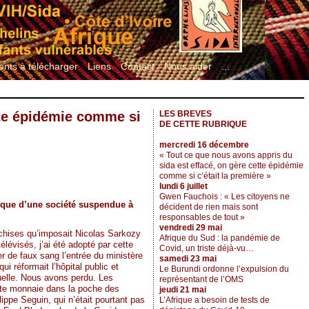
nts à télécharger
Liens
Contact
Nous aider
...
tte épidémie comme si
LES BREVES
DE CETTE RUBRIQUE
mercredi 16 décembre
« Tout ce que nous avons appris du
sida est effacé, on gère cette épidémie
comme si c’était la première »
lundi 6 juillet
Gwen Fauchois : « Les citoyens ne
onique d’une société suspendue à
décident de rien mais sont
responsables de tout »
vendredi 29 mai
anchises qu’imposait Nicolas Sarkozy
Afrique du Sud : la pandémie de
élévisés, j’ai été adopté par cette
Covid, un triste déjà-vu…
 de faux sang l’entrée du ministère
samedi 23 mai
i réformait l’hôpital public et
Le Burundi ordonne l’expulsion du
ctuelle. Nous avons perdu. Les
représentant de l’OMS
tite monnaie dans la poche des
jeudi 21 mai
ippe Seguin, qui n’était pourtant pas
L’Afrique a besoin de tests de