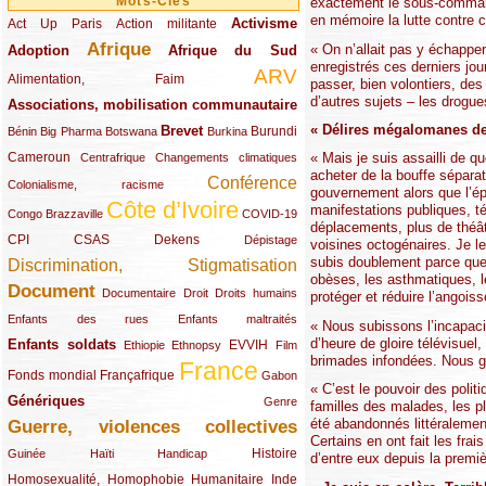
Mots-Clés
exactement le sous-commanda
en mémoire la lutte contre 
Activisme
Act Up Paris
(49/289)
(32/289)
(73/289)
Action militante
Afrique
« On n’allait pas y échappe
Adoption
(82/289)
(161/289)
(73/289)
Afrique du Sud
enregistrés ces derniers jou
ARV
(48/289)
(203/289)
Alimentation, Faim
passer, bien volontiers, de
d’autres sujets – les drogue
Associations, mobilisation communautaire
(65/289)
« Délires mégalomanes de
Brevet
(13/289)
(16/289)
(9/289)
(83/289)
(18/289)
(30/289)
Burundi
Bénin
Big Pharma
Botswana
Burkina
Cameroun
(47/289)
(23/289)
(10/289)
« Mais je suis assailli de qu
Centrafrique
Changements climatiques
acheter de la bouffe sépara
Conférence
(19/289)
(118/289)
Colonialisme, racisme
gouvernement alors que l’ép
Côte d’Ivoire
manifestations publiques, té
(24/289)
(263/289)
(13/289)
Congo Brazzaville
COVID-19
déplacements, plus de théât
CPI
(48/289)
(32/289)
(29/289)
(19/289)
CSAS
Dekens
Dépistage
voisines octogénaires. Je le
subis doublement parce que
Discrimination, Stigmatisation
(131/289)
obèses, les asthmatiques, l
Document
(145/289)
(9/289)
(20/289)
(22/289)
Documentaire
Droit
Droits humains
protéger et réduire l’angoiss
(21/289)
(10/289)
Enfants des rues
Enfants maltraités
« Nous subissons l’incapaci
d’heure de gloire télévisuel
Enfants soldats
(68/289)
(12/289)
(15/289)
(55/289)
(22/289)
EVVIH
Ethiopie
Ethnopsy
Film
brimades infondées. Nous g
France
(48/289)
(39/289)
(289/289)
(12/289)
Fonds mondial
Françafrique
Gabon
« C’est le pouvoir des polit
Génériques
(59/289)
(22/289)
Genre
familles des malades, les pl
été abandonnés littéralemen
Guerre, violences collectives
(149/289)
Certains en ont fait les fr
(12/289)
(15/289)
(10/289)
(49/289)
Histoire
Guinée
Haïti
Handicap
d’entre eux depuis la premi
Homosexualité, Homophobie
(44/289)
(47/289)
(34/289)
Humanitaire
Inde