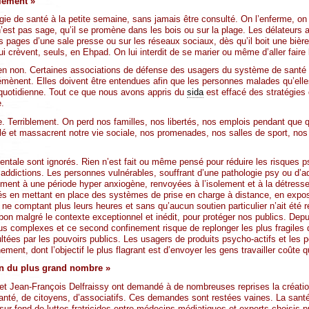
blement »
gie de santé à la petite semaine, sans jamais être consulté. On l’enferme, on 
’est pas sage, qu’il se promène dans les bois ou sur la plage. Les délateurs 
ages d’une sale presse ou sur les réseaux sociaux, dès qu’il boit une bière s
 crèvent, seuls, en Ehpad. On lui interdit de se marier ou même d’aller faire
ien non. Certaines associations de défense des usagers du système de santé 
démènent. Elles doivent être entendues afin que les personnes malades qu’elle
 quotidienne. Tout ce que nous avons appris du
sida
est effacé des stratégies
e.
re. Terriblement. On perd nos familles, nos libertés, nos emplois pendant que 
élé et massacrent notre vie sociale, nos promenades, nos salles de sport, nos 
entale sont ignorés. Rien n’est fait ou même pensé pour réduire les risques
addictions. Les personnes vulnérables, souffrant d’une pathologie psy ou d’a
tement à une période hyper anxiogène, renvoyées à l’isolement et à la détress
tés en mettant en place des systèmes de prise en charge à distance, en expos
, ne comptant plus leurs heures et sans qu’aucun soutien particulier n’ait été r
on malgré le contexte exceptionnel et inédit, pour protéger nos publics. Dep
lus complexes et ce second confinement risque de replonger les plus fragiles 
ées par les pouvoirs publics. Les usagers de produits psycho-actifs et les p
ement, dont l’objectif le plus flagrant est d’envoyer les gens travailler coûte 
ion du plus grand nombre »
et Jean-François Delfraissy ont demandé à de nombreuses reprises la créatio
nté, de citoyens, d’associatifs. Ces demandes sont restées vaines. La santé
 sur fond de luttes fratricides entre médecins médiatiques et experts choisis p