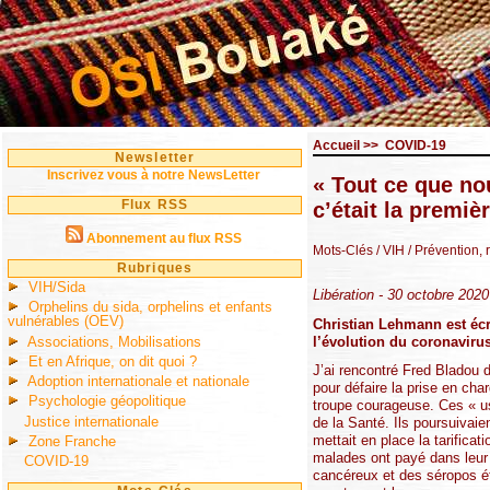
Accueil
>>
COVID-19
Newsletter
Inscrivez vous à notre NewsLetter
« Tout ce que no
Flux RSS
c’était la premiè
Abonnement au flux RSS
Mots-Clés
/ VIH
/ Prévention, 
Rubriques
VIH/Sida
Libération - 30 octobre 202
Orphelins du sida, orphelins et enfants
vulnérables (OEV)
Christian Lehmann est écri
Associations, Mobilisations
l’évolution du coronavirus
Et en Afrique, on dit quoi ?
J’ai rencontré Fred Bladou 
Adoption internationale et nationale
pour défaire la prise en cha
Psychologie géopolitique
troupe courageuse. Ces « us
Justice internationale
de la Santé. Ils poursuivaie
mettait en place la tarificat
Zone Franche
malades ont payé dans leur 
COVID-19
cancéreux et des séropos ét