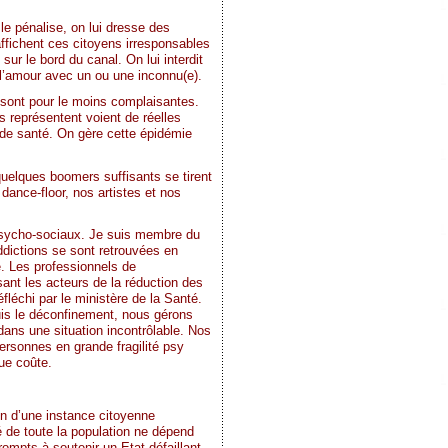
le pénalise, on lui dresse des
affichent ces citoyens irresponsables
ur le bord du canal. On lui interdit
 l’amour avec un ou une inconnu(e).
sont pour le moins complaisantes.
s représentent voient de réelles
 de santé. On gère cette épidémie
quelques boomers suffisants se tirent
dance-floor, nos artistes et nos
 psycho-sociaux. Je suis membre du
ddictions se sont retrouvées en
e. Les professionnels de
ant les acteurs de la réduction des
éfléchi par le ministère de la Santé.
uis le déconfinement, nous gérons
dans une situation incontrôlable. Nos
ersonnes en grande fragilité psy
que coûte.
n d’une instance citoyenne
 de toute la population ne dépend
rompts à soutenir un Etat défaillant.