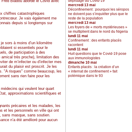
dépistage du Covid-19
, Fred Bladou aborde le Covid avec
mercredi 13 mai
Déconfinement : pourquoi les séropos
x chiffres catastrophiques
ne doivent pas s’inquiéter plus que le
à contrecœur. Je vais également me
reste de la population
connais depuis si longtemps sur
mercredi 13 mai
Les foyers de « morts mystérieuses »
se multiplient dans le nord du Nigeria
lundi 11 mai
Confinement : des enfants placés
e je sors à moins d’un kilomètre
racontent
laient si essentiels pour le
lundi 11 mai
els, de participation à des
Huit questions que le Covid-19 pose
 amical très proche), limitation des
aux immunologistes
iter de m’infecter ou d’infecter mes
dimanche 10 mai
ait du plaisir est proscrit. Je les
Enfants placés : la création d’un
ques. "A risques" comme beaucoup, les
« internat de confinement » fait
polémique dans le 93
ment sans rien faire pour les
 médecins qui veulent leur quart
tat, approximations scientifiques et
ignants précaires et les malades, les
s et les personnels en ville qui ont
d, sans masque, sans soutien.
ssance n’a été amélioré pour aucun