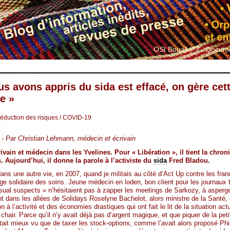
OSI Bouaké ?
Docume
us avons appris du sida est effacé, on gère ce
re »
réduction des risques
/ COVID-19
0 - Par Christian Lehmann, médecin et écrivain
vain et médecin dans les Yvelines. Pour « Libération », il tient la chr
. Aujourd’hui, il donne la parole à l’activiste du
sida
Fred Bladou.
dans une autre vie, en 2007, quand je militais au côté d’Act Up contre les fr
rge solidaire des soins. Jeune médecin en loden, bon client pour les journaux t
ual suspects » n’hésitaient pas à zapper les meetings de Sarkozy, à asperger
nt dans les allées de Solidays Roselyne Bachelot, alors ministre de la Santé, qu
ion à l’activité et des économies drastiques qui ont fait le lit de la situation a
chair. Parce qu’il n’y avait déjà pas d’argent magique, et que piquer de la pe
ait mieux vu que de taxer les stock-options, comme l’avait alors proposé Phil