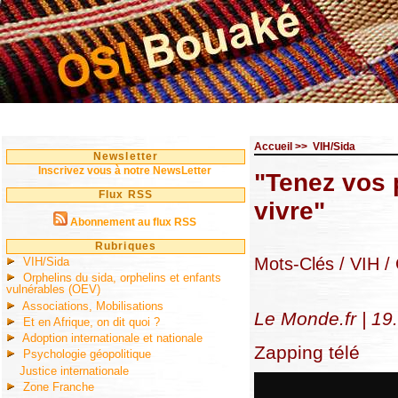
Accueil
>>
VIH/Sida
Newsletter
Inscrivez vous à notre NewsLetter
"Tenez vos
Flux RSS
vivre"
Abonnement au flux RSS
Rubriques
Mots-Clés
/ VIH
/ 
VIH/Sida
Orphelins du sida, orphelins et enfants
vulnérables (OEV)
Associations, Mobilisations
Le Monde.fr | 19
Et en Afrique, on dit quoi ?
Adoption internationale et nationale
Zapping télé
Psychologie géopolitique
Justice internationale
Zone Franche