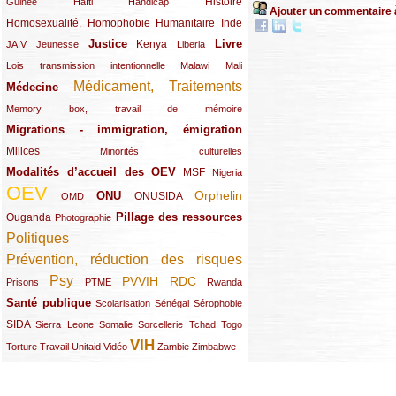
(12/289)
(15/289)
(10/289)
(49/289)
Histoire
Guinée
Haïti
Handicap
Ajouter un commentaire 
Homosexualité, Homophobie
(44/289)
(47/289)
(34/289)
Humanitaire
Inde
Justice
Livre
(10/289)
(21/289)
(65/289)
(35/289)
(25/289)
(62/289)
Kenya
JAIV
Jeunesse
Liberia
(24/289)
(11/289)
(21/289)
Lois transmission intentionnelle
Malawi
Mali
Médicament, Traitements
Médecine
(62/289)
(142/289)
(11/289)
Memory box, travail de mémoire
Migrations - immigration, émigration
(67/289)
Milices
(34/289)
(15/289)
Minorités culturelles
Modalités d’accueil des OEV
(58/289)
(54/289)
(27/289)
MSF
Nigeria
OEV
(269/289)
(26/289)
(58/289)
(44/289)
(112/289)
Orphelin
ONU
ONUSIDA
OMD
Pillage des ressources
Ouganda
(29/289)
(27/289)
(77/289)
Photographie
Politiques
(120/289)
Prévention, réduction des risques
(131/289)
Psy
PVVIH
RDC
(22/289)
(119/289)
(12/289)
(111/289)
(104/289)
(23/289)
Prisons
PTME
Rwanda
Santé publique
(59/289)
(9/289)
(13/289)
(19/289)
Scolarisation
Sénégal
Sérophobie
SIDA
(29/289)
(13/289)
(12/289)
(19/289)
(10/289)
(15/289)
Sierra Leone
Somalie
Sorcellerie
Tchad
Togo
VIH
(17/289)
(21/289)
(26/289)
(23/289)
(154/289)
(12/289)
(21/289)
Torture
Travail
Unitaid
Vidéo
Zambie
Zimbabwe