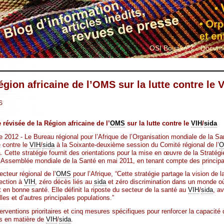
OSI Bouaké ?
Docume
égion africaine de l’OMS sur la lutte contre le 
S
 révisée de la Région africaine de l’
OMS
sur la lutte contre le
VIH
/
sida
2012 - Le Bureau régional pour l’Afrique de l’Organisation mondiale de la Sa
e contre le
VIH
/
sida
à la Soixante-deuxième session du Comité régional de l’
O
. Cette stratégie fournit des orientations pour la mise en œuvre de la Straté
Assemblée mondiale de la Santé en mai 2011, en tenant compte des principale
cteur régional de l’
OMS
pour l’Afrique, “Cette stratégie partage la vision de
fection à
VIH
, zéro décès liés au
sida
et zéro discrimination dans un monde o
en bonne santé. Elle définit la riposte du secteur de la santé au
VIH
/
sida
, a
es et d’autres principales populations.”
terventions prioritaires et cinq mesures spécifiques pour renforcer la capacit
es en matière de
VIH
/
sida
.