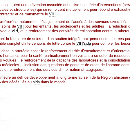
constituent une prévention associée qui utilise une série d’interventions (pr
les et structurelles) qui se renforcent mutuellement pour répondre exhausti
ontracter et de transmettre le
VIH
.
 améliorées, notamment l’élargissement de l’accès à des services diversifiés
es soins de
VIH
pour les enfants, les adolescents et les adultes ; la réduction d
avec le
VIH
, et le renforcement des activités de collaboration contre la tuberc
ont la fourniture de soins et d’un soutien intégrés aux personnes infectées pa
e complet d’interventions de lutte contre le
VIH
/
sida
pour combler les besoi
dans la stratégie sont : le renforcement du rôle d’encadrement et d’orientatio
 humaines pour la santé, particulièrement en veillant à se doter de ressourc
s voulues ; le renforcement de la capacité des laboratoires et la consolidat
s médicales ; l’inclusion des questions de genre et de droits de l’homme dans l
s ; et le renforcement des services d’information stratégiques.
meure un défi de développement à long terme au sein de la Région africaine 
% des décès liés au
sida
dans le monde.