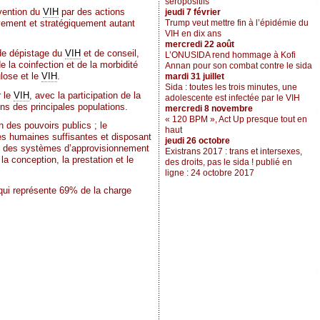
séropositifs
évention du
VIH
par des actions
jeudi 7 février
vement et stratégiquement autant
Trump veut mettre fin à l’épidémie du
VIH en dix ans
mercredi 22 août
 de dépistage du
VIH
et de conseil,
L’ONUSIDA rend hommage à Kofi
e la coinfection et de la morbidité
Annan pour son combat contre le sida
ulose et le
VIH
.
mardi 31 juillet
Sida : toutes les trois minutes, une
r le
VIH
, avec la participation de la
adolescente est infectée par le VIH
ns des principales populations.
mercredi 8 novembre
« 120 BPM », Act Up presque tout en
n des pouvoirs publics ; le
haut
es humaines suffisantes et disposant
jeudi 26 octobre
ion des systèmes d’approvisionnement
Existrans 2017 : trans et intersexes,
a conception, la prestation et le
des droits, pas le sida ! publié en
ligne : 24 octobre 2017
qui représente 69% de la charge