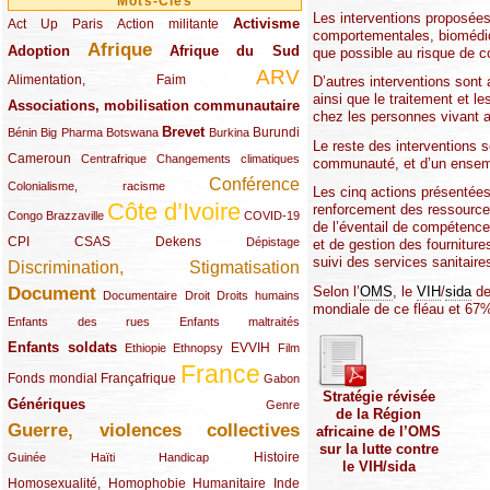
Mots-Clés
Les interventions proposées 
Activisme
Act Up Paris
(49/289)
(32/289)
(73/289)
Action militante
comportementales, biomédica
Afrique
Adoption
(82/289)
(161/289)
(73/289)
Afrique du Sud
que possible au risque de c
ARV
(48/289)
(203/289)
Alimentation, Faim
D’autres interventions sont
ainsi que le traitement et l
Associations, mobilisation communautaire
(65/289)
chez les personnes vivant 
Brevet
(13/289)
(16/289)
(9/289)
(83/289)
(18/289)
(30/289)
Burundi
Bénin
Big Pharma
Botswana
Burkina
Le reste des interventions s
Cameroun
(47/289)
(23/289)
(10/289)
Centrafrique
Changements climatiques
communauté, et d’un ensembl
Conférence
(19/289)
(118/289)
Colonialisme, racisme
Les cinq actions présentées 
Côte d’Ivoire
renforcement des ressources
(24/289)
(263/289)
(13/289)
Congo Brazzaville
COVID-19
de l’éventail de compétence
CPI
(48/289)
(32/289)
(29/289)
(19/289)
CSAS
Dekens
Dépistage
et de gestion des fourniture
suivi des services sanitaire
Discrimination, Stigmatisation
(131/289)
Selon l’
OMS
, le
VIH
/
sida
de
Document
(145/289)
(9/289)
(20/289)
(22/289)
Documentaire
Droit
Droits humains
mondiale de ce fléau et 67
(21/289)
(10/289)
Enfants des rues
Enfants maltraités
Enfants soldats
(68/289)
(12/289)
(15/289)
(55/289)
(22/289)
EVVIH
Ethiopie
Ethnopsy
Film
France
(48/289)
(39/289)
(289/289)
(12/289)
Fonds mondial
Françafrique
Gabon
Stratégie révisée
Génériques
(59/289)
(22/289)
Genre
de la Région
Guerre, violences collectives
africaine de l’OMS
(149/289)
sur la lutte contre
(12/289)
(15/289)
(10/289)
(49/289)
Histoire
Guinée
Haïti
Handicap
le VIH/sida
Homosexualité, Homophobie
(44/289)
(47/289)
(34/289)
Humanitaire
Inde