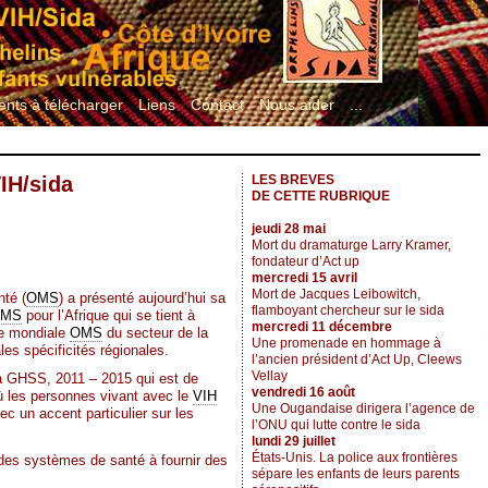
nts à télécharger
Liens
Contact
Nous aider
...
VIH/sida
LES BREVES
DE CETTE RUBRIQUE
jeudi 28 mai
Mort du dramaturge Larry Kramer,
fondateur d’Act up
mercredi 15 avril
Mort de Jacques Leibowitch,
nté (
OMS
) a présenté aujourd’hui sa
flamboyant chercheur sur le sida
MS
pour l’Afrique qui se tient à
mercredi 11 décembre
gie mondiale
OMS
du secteur de la
Une promenade en hommage à
s spécificités régionales.
l’ancien président d’Act Up, Cleews
Vellay
 la GHSS, 2011 – 2015 qui est de
vendredi 16 août
ù les personnes vivant avec le
VIH
Une Ougandaise dirigera l’agence de
vec un accent particulier sur les
l’ONU qui lutte contre le sida
lundi 29 juillet
États-Unis. La police aux frontières
é des systèmes de santé à fournir des
sépare les enfants de leurs parents