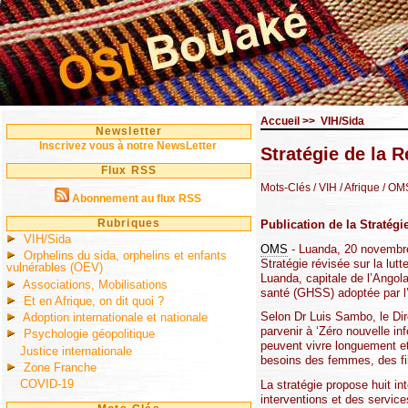
Accueil
>>
VIH/Sida
Newsletter
Inscrivez vous à notre NewsLetter
Stratégie de la R
Flux RSS
Mots-Clés
/ VIH
/ Afrique
/ OM
Abonnement au flux RSS
Rubriques
Publication de la Stratégie
VIH/Sida
OMS
- Luanda, 20 novembre 
Orphelins du sida, orphelins et enfants
Stratégie révisée sur la lutt
vulnérables (OEV)
Luanda, capitale de l’Angola
Associations, Mobilisations
santé (GHSS) adoptée par l’
Et en Afrique, on dit quoi ?
Selon Dr Luis Sambo, le Dire
Adoption internationale et nationale
parvenir à ‘Zéro nouvelle in
Psychologie géopolitique
peuvent vivre longuement et 
Justice internationale
besoins des femmes, des fill
Zone Franche
COVID-19
La stratégie propose huit in
interventions et des servic