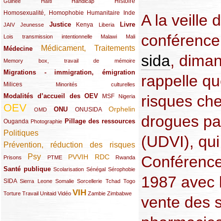
(12/289)
(15/289)
(10/289)
(49/289)
Histoire
Guinée
Haïti
Handicap
Homosexualité, Homophobie
(44/289)
(47/289)
(34/289)
Humanitaire
Inde
A la veille 
Justice
Livre
(10/289)
(21/289)
(65/289)
(35/289)
(25/289)
(62/289)
Kenya
JAIV
Jeunesse
Liberia
conférence 
(24/289)
(11/289)
(21/289)
Lois transmission intentionnelle
Malawi
Mali
Médicament, Traitements
Médecine
(62/289)
(142/289)
sida
, dima
(11/289)
Memory box, travail de mémoire
Migrations - immigration, émigration
(67/289)
rappelle qu
Milices
(34/289)
(15/289)
Minorités culturelles
risques ch
Modalités d’accueil des OEV
(58/289)
(54/289)
(27/289)
MSF
Nigeria
OEV
(269/289)
(26/289)
(58/289)
(44/289)
(112/289)
Orphelin
ONU
ONUSIDA
OMD
drogues pa
Pillage des ressources
Ouganda
(29/289)
(27/289)
(77/289)
Photographie
Politiques
(120/289)
(UDVI), qui
Prévention, réduction des risques
(131/289)
Psy
Conférence
PVVIH
RDC
(22/289)
(119/289)
(12/289)
(111/289)
(104/289)
(23/289)
Prisons
PTME
Rwanda
Santé publique
(59/289)
(9/289)
(13/289)
(19/289)
Scolarisation
Sénégal
Sérophobie
1987 avec l
SIDA
(29/289)
(13/289)
(12/289)
(19/289)
(10/289)
(15/289)
Sierra Leone
Somalie
Sorcellerie
Tchad
Togo
VIH
(17/289)
(21/289)
(26/289)
(23/289)
(154/289)
(12/289)
(21/289)
Torture
Travail
Unitaid
Vidéo
Zambie
Zimbabwe
vente des 