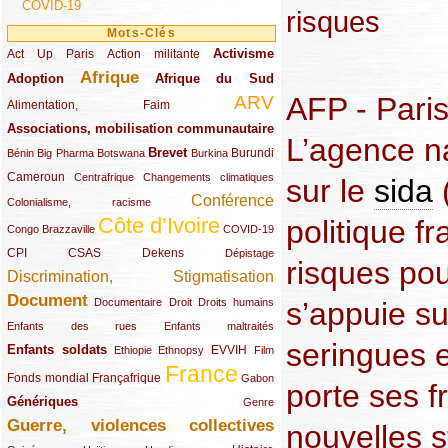
COVID-19
risques
Mots-Clés
Activisme
Act Up Paris
(49/289)
(32/289)
(73/289)
Action militante
Afrique
Adoption
(82/289)
(161/289)
(73/289)
Afrique du Sud
AFP - Paris 
ARV
(48/289)
(203/289)
Alimentation, Faim
Associations, mobilisation communautaire
(65/289)
L’agence n
Brevet
(13/289)
(16/289)
(9/289)
(83/289)
(18/289)
(30/289)
Burundi
Bénin
Big Pharma
Botswana
Burkina
Cameroun
(47/289)
(23/289)
(10/289)
Centrafrique
Changements climatiques
sur le
sida
Conférence
(19/289)
(118/289)
Colonialisme, racisme
Côte d’Ivoire
politique f
(24/289)
(263/289)
(13/289)
Congo Brazzaville
COVID-19
CPI
(48/289)
(32/289)
(29/289)
(19/289)
CSAS
Dekens
Dépistage
risques pou
Discrimination, Stigmatisation
(131/289)
Document
(145/289)
(9/289)
(20/289)
(22/289)
Documentaire
Droit
Droits humains
s’appuie su
(21/289)
(10/289)
Enfants des rues
Enfants maltraités
seringues e
Enfants soldats
(68/289)
(12/289)
(15/289)
(55/289)
(22/289)
EVVIH
Ethiopie
Ethnopsy
Film
France
(48/289)
(39/289)
(289/289)
(12/289)
Fonds mondial
Françafrique
Gabon
porte ses fr
Génériques
(59/289)
(22/289)
Genre
Guerre, violences collectives
(149/289)
nouvelles s