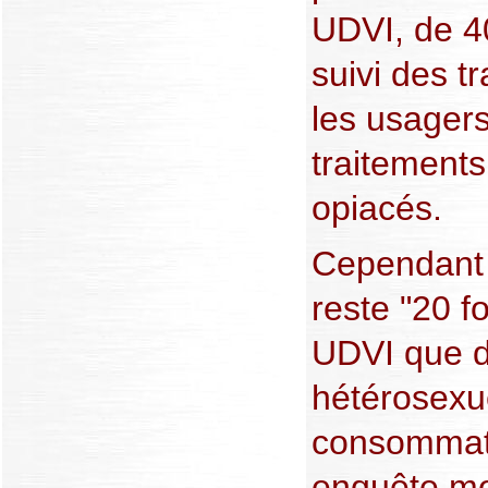
UDVI, de 40
suivi des t
les usager
traitements
opiacés.
Cependant l
reste "20 f
UDVI que d
hétérosexu
consommatr
enquête m