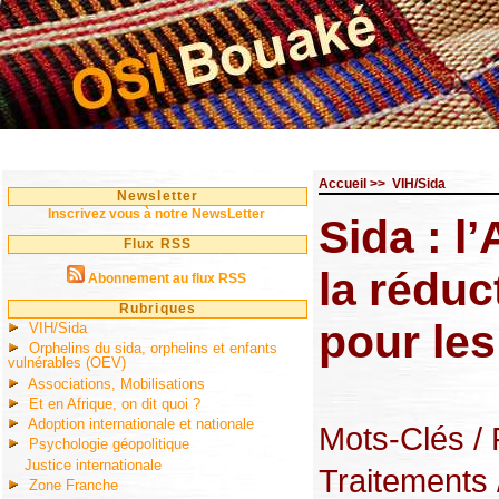
Accueil
>>
VIH/Sida
Newsletter
Inscrivez vous à notre NewsLetter
Sida : l
Flux RSS
la réduc
Abonnement au flux RSS
Rubriques
pour le
VIH/Sida
Orphelins du sida, orphelins et enfants
vulnérables (OEV)
Associations, Mobilisations
Et en Afrique, on dit quoi ?
Adoption internationale et nationale
Mots-Clés
/
Psychologie géopolitique
Justice internationale
Traitements
Zone Franche