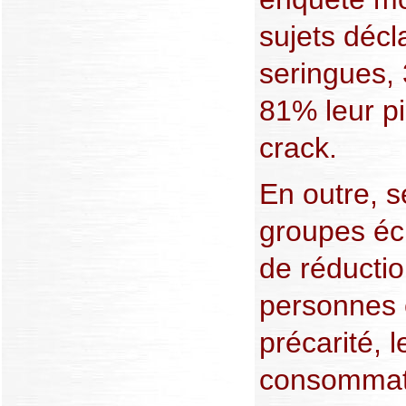
sujets décl
seringues, 
81% leur p
crack.
En outre, s
groupes éc
de réductio
personnes 
précarité, 
consommate