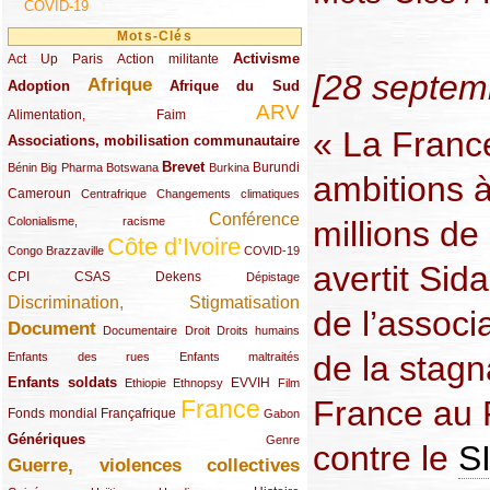
COVID-19
Mots-Clés
Activisme
Act Up Paris
(49/289)
(32/289)
(73/289)
Action militante
[28 septem
Afrique
Adoption
(82/289)
(161/289)
(73/289)
Afrique du Sud
ARV
(48/289)
(203/289)
Alimentation, Faim
« La France
Associations, mobilisation communautaire
(65/289)
Brevet
(13/289)
(16/289)
(9/289)
(83/289)
(18/289)
(30/289)
Burundi
Bénin
Big Pharma
Botswana
Burkina
ambitions à
Cameroun
(47/289)
(23/289)
(10/289)
Centrafrique
Changements climatiques
Conférence
(19/289)
(118/289)
millions d
Colonialisme, racisme
Côte d’Ivoire
(24/289)
(263/289)
(13/289)
Congo Brazzaville
COVID-19
avertit Sid
CPI
(48/289)
(32/289)
(29/289)
(19/289)
CSAS
Dekens
Dépistage
Discrimination, Stigmatisation
(131/289)
de l’associa
Document
(145/289)
(9/289)
(20/289)
(22/289)
Documentaire
Droit
Droits humains
de la stagn
(21/289)
(10/289)
Enfants des rues
Enfants maltraités
Enfants soldats
(68/289)
(12/289)
(15/289)
(55/289)
(22/289)
EVVIH
Ethiopie
Ethnopsy
Film
France au 
France
(48/289)
(39/289)
(289/289)
(12/289)
Fonds mondial
Françafrique
Gabon
Génériques
(59/289)
(22/289)
Genre
contre le
S
Guerre, violences collectives
(149/289)