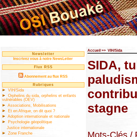
Accueil
>>
VIH/Sida
Newsletter
Inscrivez vous à notre NewsLetter
SIDA, tu
Flux RSS
paludism
Abonnement au flux RSS
Rubriques
contribu
VIH/Sida
Orphelins du sida, orphelins et enfants
vulnérables (OEV)
stagne
Associations, Mobilisations
Et en Afrique, on dit quoi ?
Adoption internationale et nationale
Psychologie géopolitique
Justice internationale
Mots-Clés
/
Zone Franche