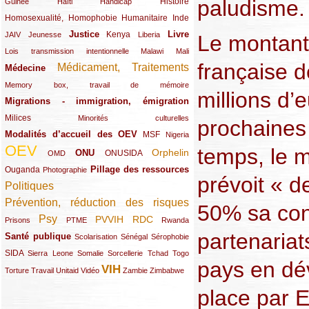
paludisme.
(12/289)
(15/289)
(10/289)
(49/289)
Histoire
Guinée
Haïti
Handicap
Homosexualité, Homophobie
(44/289)
(47/289)
(34/289)
Humanitaire
Inde
Justice
Livre
(10/289)
(21/289)
(65/289)
(35/289)
(25/289)
(62/289)
Kenya
JAIV
Jeunesse
Liberia
Le montant 
(24/289)
(11/289)
(21/289)
Lois transmission intentionnelle
Malawi
Mali
française d
Médicament, Traitements
Médecine
(62/289)
(142/289)
(11/289)
Memory box, travail de mémoire
millions d’e
Migrations - immigration, émigration
(67/289)
Milices
(34/289)
(15/289)
Minorités culturelles
prochaines
Modalités d’accueil des OEV
(58/289)
(54/289)
(27/289)
MSF
Nigeria
OEV
temps, le m
(269/289)
(26/289)
(58/289)
(44/289)
(112/289)
Orphelin
ONU
ONUSIDA
OMD
Pillage des ressources
Ouganda
(29/289)
(27/289)
(77/289)
Photographie
prévoit « d
Politiques
(120/289)
Prévention, réduction des risques
(131/289)
50% sa con
Psy
PVVIH
RDC
(22/289)
(119/289)
(12/289)
(111/289)
(104/289)
(23/289)
Prisons
PTME
Rwanda
partenariat
Santé publique
(59/289)
(9/289)
(13/289)
(19/289)
Scolarisation
Sénégal
Sérophobie
SIDA
(29/289)
(13/289)
(12/289)
(19/289)
(10/289)
(15/289)
Sierra Leone
Somalie
Sorcellerie
Tchad
Togo
pays en dé
VIH
(17/289)
(21/289)
(26/289)
(23/289)
(154/289)
(12/289)
(21/289)
Torture
Travail
Unitaid
Vidéo
Zambie
Zimbabwe
place par 