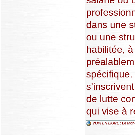
professionn
dans une s
ou une stru
habilitée, à
préalableme
spécifique
s’inscriven
de lutte co
qui vise à 
VOIR EN LIGNE :
Le Mon