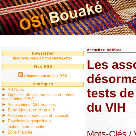
Accueil
>>
VIH/Sida
Newsletter
Inscrivez vous à notre NewsLetter
Les ass
Flux RSS
désormai
Abonnement au flux RSS
Rubriques
tests de
VIH/Sida
Orphelins du sida, orphelins et enfants
vulnérables (OEV)
du VIH
Associations, Mobilisations
Et en Afrique, on dit quoi ?
Adoption internationale et nationale
Psychologie géopolitique
Justice internationale
Mots-Clés
/
Zone Franche