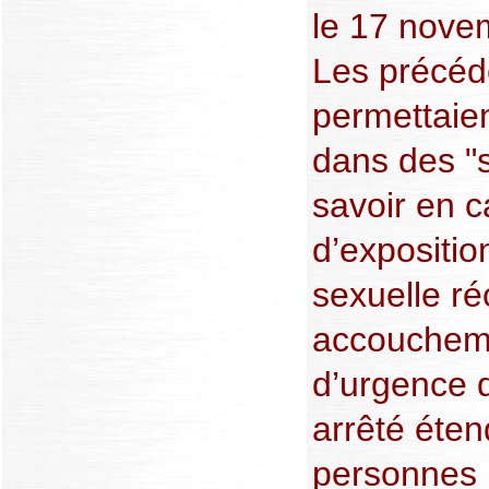
le 17 novem
Les précéd
permettaien
dans des "s
savoir en c
d’expositio
sexuelle ré
accoucheme
d’urgence 
arrêté éte
personnes h