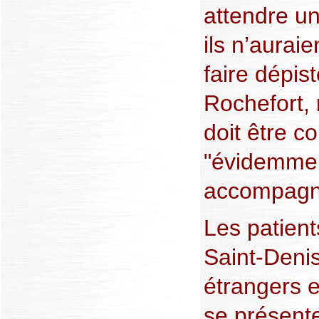
attendre un
ils n’auraie
faire dépist
Rochefort, 
doit être c
"évidemme
accompagn
Les patien
Saint-Deni
étrangers en
se présent