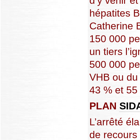
d’y venir e
hépatites B
Catherine 
150 000 pe
un tiers l’i
500 000 pe
VHB ou du 
43 % et 55
PLAN
SID
L’arrêté él
de recours