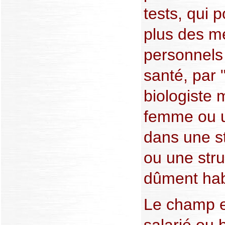
tests, qui p
plus des mé
personnels
santé, par
biologiste 
femme ou un
dans une s
ou une stru
dûment habi
Le champ es
salarié ou