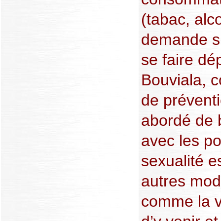
(tabac, alc
demande s’i
se faire dép
Bouviala, c
de préventi
abordé de b
avec les po
sexualité e
autres mod
comme la v