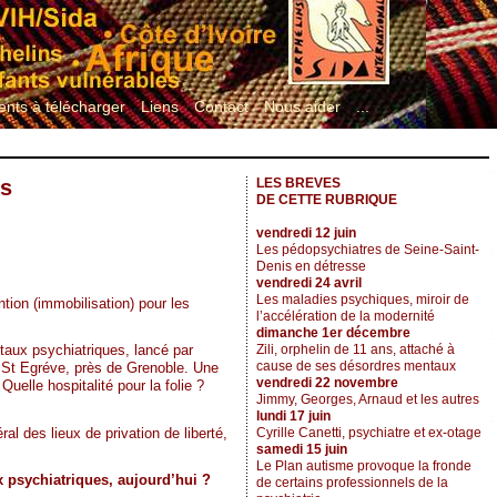
nts à télécharger
Liens
Contact
Nous aider
...
es
LES BREVES
DE CETTE RUBRIQUE
vendredi 12 juin
Les pédopsychiatres de Seine-Saint-
Denis en détresse
vendredi 24 avril
Les maladies psychiques, miroir de
tion (immobilisation) pour les
l’accélération de la modernité
dimanche 1er décembre
Zili, orphelin de 11 ans, attaché à
itaux psychiatriques, lancé par
cause de ses désordres mentaux
e St Egréve, près de Grenoble. Une
vendredi 22 novembre
Quelle hospitalité pour la folie ?
Jimmy, Georges, Arnaud et les autres
lundi 17 juin
l des lieux de privation de liberté,
Cyrille Canetti, psychiatre et ex-otage
samedi 15 juin
Le Plan autisme provoque la fronde
 psychiatriques, aujourd’hui ?
de certains professionnels de la