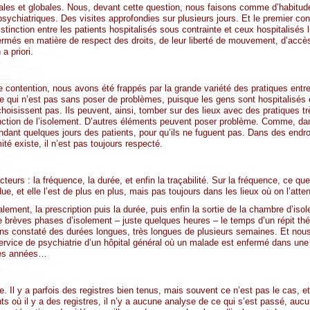
ales et globales. Nous, devant cette question, nous faisons comme d’habitude
sychiatriques. Des visites approfondies sur plusieurs jours. Et le premier cons
 distinction entre les patients hospitalisés sous contrainte et ceux hospitalisé
fermés en matière de respect des droits, de leur liberté de mouvement, d’accès
a priori.
e contention, nous avons été frappés par la grande variété des pratiques entr
Ce qui n’est pas sans poser de problèmes, puisque les gens sont hospitalisés e
hoisissent pas. Ils peuvent, ainsi, tomber sur des lieux avec des pratiques
onction de l’isolement. D’autres éléments peuvent poser problème. Comme, dan
ant quelques jours des patients, pour qu’ils ne fuguent pas. Dans des endroi
imité existe, il n’est pas toujours respecté.
eurs : la fréquence, la durée, et enfin la traçabilité. Sur la fréquence, ce que
ue, et elle l’est de plus en plus, mais pas toujours dans les lieux où on l’atte
lement, la prescription puis la durée, puis enfin la sortie de la chambre d’iso
de brèves phases d’isolement – juste quelques heures – le temps d’un répit th
s constaté des durées longues, très longues de plusieurs semaines. Et nou
rvice de psychiatrie d’un hôpital général où un malade est enfermé dans un
 des années…
le. Il y a parfois des registres bien tenus, mais souvent ce n’est pas le cas, e
s où il y a des registres, il n’y a aucune analyse de ce qui s’est passé, aucu