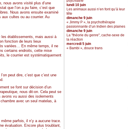
psychiatrie
, nous avons visité plus d’une
lundi 10 juin
tat que l’on a pu faire, c’est que
Les animaux aussi n’en font qu’à leur
s libres. Nous avons ensuite examiné
tête
 aux cultes ou au courrier. Au
dimanche 9 juin
« Jimmy P », la psychothérapie
passionnante d’un Indien des plaines
dimanche 9 juin
La "théorie du genre", cache-sexe de
e les établissements, mais aussi à
la réaction
n fonction de leurs lieux
mercredi 5 juin
 très variées… En même temps, il ne
« Bambi », douce trans
s certains endroits, cette mise
ts, le courrier est systématiquement
 l’on peut dire, c’est que c’est une
nd.
lement se font sur décision d’un
érapeutique, nous dit-on. Cela peut se
s avons vu aussi des isolements
e chambre avec un seul matelas, à
t même parfois, il n’y a aucune trace.
ne évaluation. Encore plus troublant,