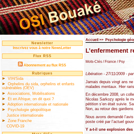
Accueil
>>
Psychologie géop
Newsletter
Inscrivez vous à notre NewsLetter
L’enfermement re
Flux RSS
Mots-Clés
/ France
/ Psy
Abonnement au flux RSS
Rubriques
Libération - 27/11/2009 - pa
VIH/Sida
Jamais depuis vingt ans ne 
Orphelins du sida, orphelins et enfants
malades mentaux. Hier rari
vulnérables (OEV)
Associations, Mobilisations
En décembre 2008, un collect
Et en Afrique, on dit quoi ?
Nicolas Sarkozy aprés le me
pétition s’en était suivie. S
Adoption internationale et nationale
Non, au retour des gardiens 
Psychologie géopolitique
Justice internationale
Nous avons demandé l’avis de
Zone Franche
poste créé par l’actuel gou
COVID-19
Y a-t-il une explosion de