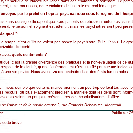
 systématique de vidéosurveillance dans ces chambres d’isolement. Le perso
cient, mais pour nous, cette violation de l’intimité est problématique.
envoyés par le préfet en hôpital psychiatrique sous le régime de l’hospit
is sans consigne thérapeutique. Ces patients se retrouvent enfermés, sans télé
énéral, le personnel soignant est attentif, mais les psychiatres sont peu prése
 de quoi ?
le temps, c’est qu’ils ne voient pas assez le psychiatre. Puis, l’ennui. Le gran
ivatifs de liberté.
ez avec quels sentiments ?
tique, c’est la grande divergence des pratiques et la non-évaluation de ce qu
espect de la dignité, quand l’enfermement n’est justifié par aucune indication
oit à une vie privée. Nous avons vu des endroits dans des états lamentables.
. Il nous semble que certains maires prennent un peu trop de facilités avec les
r les recours, ou plus exactement préciser la manière dont les gens sont infor
 avocats soient un peu plus présents lors des hospitalisations d’office...
 de l’arbre et de la parole errante 9, rue François Debergues, Montreuil.
Publié sur O
ion
à cette brève