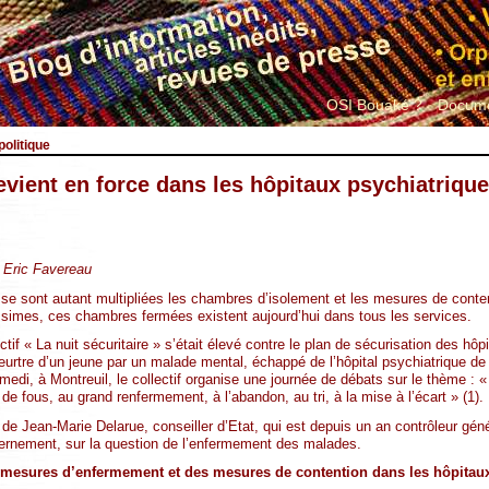
OSI Bouaké ?
Docume
olitique
vient en force dans les hôpitaux psychiatriqu
r Eric Favereau
se sont autant multipliées les chambres d’isolement et les mesures de conten
ssimes, ces chambres fermées existent aujourd’hui dans tous les services.
if « La nuit sécuritaire » s’était élevé contre le plan de sécurisation des hôp
urtre d’un jeune par un malade mental, échappé de l’hôpital psychiatrique d
amedi, à Montreuil, le collectif organise une journée de débats sur le thème : « 
de fous, au grand renfermement, à l’abandon, au tri, à la mise à l’écart » (1).
 Jean-Marie Delarue, conseiller d’Etat, qui est depuis un an contrôleur généra
vernement, sur la question de l’enfermement des malades.
s mesures d’enfermement et des mesures de contention dans les hôpitaux