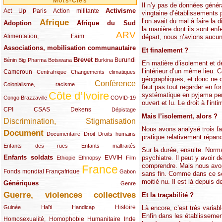
Mots-Clés
Il n’y pas de données génér
Activisme
Act Up Paris
(49/289)
(32/289)
(73/289)
Action militante
vingtaine d’établissements p
l’on avait du mal à faire la
Afrique
Adoption
(82/289)
(161/289)
(73/289)
Afrique du Sud
la manière dont ils sont en
ARV
(48/289)
(203/289)
Alimentation, Faim
départ, nous n’avions aucun 
Associations, mobilisation communautaire
(65/289)
Et finalement ?
Brevet
(13/289)
(16/289)
(9/289)
(83/289)
(18/289)
(30/289)
Burundi
Bénin
Big Pharma
Botswana
Burkina
En matière d’isolement et d
l’intérieur d’un même lieu. 
Cameroun
(47/289)
(23/289)
(10/289)
Centrafrique
Changements climatiques
géographiques, et donc ne c
Conférence
(19/289)
(118/289)
Colonialisme, racisme
faut pas tout regarder en f
Côte d’Ivoire
systématique en pyjama pend
(24/289)
(263/289)
(13/289)
Congo Brazzaville
COVID-19
ouvert et lu. Le droit à l’int
CPI
(48/289)
(32/289)
(29/289)
(19/289)
CSAS
Dekens
Dépistage
Mais l’isolement, alors ?
Discrimination, Stigmatisation
(131/289)
Nous avons analysé trois fact
Document
(145/289)
(9/289)
(20/289)
(22/289)
Documentaire
Droit
Droits humains
pratique relativement répand
(21/289)
(10/289)
Enfants des rues
Enfants maltraités
Sur la durée, ensuite. Norma
Enfants soldats
(68/289)
(12/289)
(15/289)
(55/289)
(22/289)
EVVIH
psychiatre. Il peut y avoir 
Ethiopie
Ethnopsy
Film
comprendre. Mais nous avon
France
(48/289)
(39/289)
(289/289)
(12/289)
Fonds mondial
Françafrique
Gabon
sans fin. Comme dans ce se
moitié nu. Il est là depuis
Génériques
(59/289)
(22/289)
Genre
Guerre, violences collectives
Et la traçabilité ?
(149/289)
(12/289)
(15/289)
(10/289)
(49/289)
Histoire
Là encore, c’est très variab
Guinée
Haïti
Handicap
Enfin dans les établissement
Homosexualité, Homophobie
(44/289)
(47/289)
(34/289)
Humanitaire
Inde