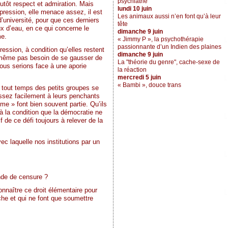
psychiatrie
lutôt respect et admiration. Mais
lundi 10 juin
pression, elle menace assez, il est
Les animaux aussi n’en font qu’à leur
’université, pour que ces derniers
tête
ux d’eau, en ce qui concerne le
dimanche 9 juin
me.
« Jimmy P », la psychothérapie
passionnante d’un Indien des plaines
ession, à condition qu’elles restent
dimanche 9 juin
a même pas besoin de se gausser de
La "théorie du genre", cache-sexe de
 nous serions face à une aporie
la réaction
mercredi 5 juin
« Bambi », douce trans
e tout temps des petits groupes se
assez facilement à leurs penchants
mme » font bien souvent partie. Qu’ils
à la condition que la démocratie ne
f de ce défi toujours à relever de la
ec laquelle nos institutions par un
ande de censure ?
nnaître ce droit élémentaire pour
he et qui ne font que soumettre