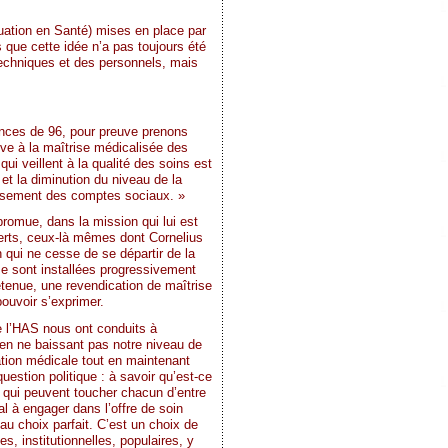
uation en Santé) mises en place par
que cette idée n’a pas toujours été
techniques et des personnels, mais
ances de 96, pour preuve prenons
ive à la maîtrise médicalisée des
i veillent à la qualité des soins est
 et la diminution du niveau de la
lissement des comptes sociaux. »
promue, dans la mission qui lui est
xperts, ceux-là mêmes dont Cornelius
n qui ne cesse de se départir de la
se sont installées progressivement
retenue, une revendication de maîtrise
ouvoir s’exprimer.
e l’HAS nous ont conduits à
 en ne baissant pas notre niveau de
ation médicale tout en maintenant
uestion politique : à savoir qu’est-ce
 qui peuvent toucher chacun d’entre
al à engager dans l’offre de soin
 au choix parfait. C’est un choix de
, institutionnelles, populaires, y