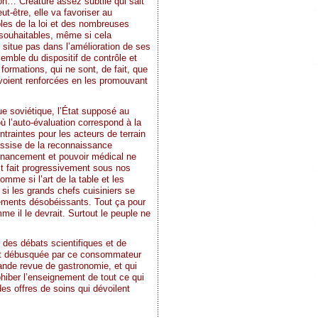
on… Créature assez subtile qui sait
ut-être, elle va favoriser au
bles de la loi et des nombreuses
 souhaitables, même si cela
situe pas dans l’amélioration de ses
mble du dispositif de contrôle et
formations, qui ne sont, de fait, que
voient renforcées en les promouvant
e soviétique, l’État supposé au
où l’auto-évaluation correspond à la
ntraintes pour les acteurs de terrain
’assise de la reconnaissance
 financement et pouvoir médical ne
st fait progressivement sous nos
mme si l’art de la table et les
 si les grands chefs cuisiniers se
nements désobéissants. Tout ça pour
e il le devrait. Surtout le peuple ne
 des débats scientifiques et de
soit débusquée par ce consommateur
rande revue de gastronomie, et qui
ohiber l’enseignement de tout ce qui
des offres de soins qui dévoilent