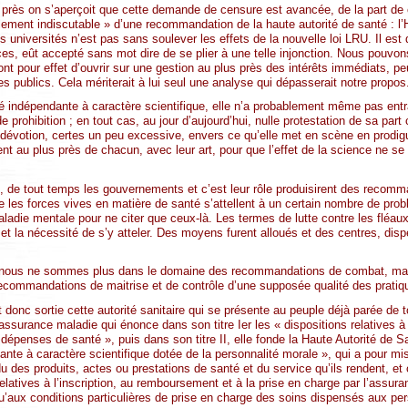
près on s’aperçoit que cette demande de censure est avancée, de la part de
lement indiscutable » d’une recommandation de la haute autorité de santé : 
 universités n’est pas sans soulever les effets de la nouvelle loi LRU. Il est d
ces, eût accepté sans mot dire de se plier à une telle injonction. Nous pouvo
t pour effet d’ouvrir sur une gestion au plus près des intérêts immédiats, pe
s publics. Cela mériterait à lui seul une analyse qui dépasserait notre propos
té indépendante à caractère scientifique, elle n’a probablement même pas entr
rohibition ; en tout cas, au jour d’aujourd’hui, nulle protestation de sa part c
e dévotion, certes un peu excessive, envers ce qu’elle met en scène en prodigu
nt au plus près de chacun, avec leur art, pour que l’effet de la science ne s
, de tout temps les gouvernements et c’est leur rôle produisirent des reco
e les forces vives en matière de santé s’attellent à un certain nombre de prob
aladie mentale pour ne citer que ceux-là. Les termes de lutte contre les fléau
et la nécessité de s’y atteler. Des moyens furent alloués et des centres, disp
ue nous ne sommes plus dans le domaine des recommandations de combat, ma
ecommandations de maitrise et de contrôle d’une supposée qualité des pratiq
st donc sortie cette autorité sanitaire qui se présente au peuple déjà parée de 
assurance maladie qui énonce dans son titre Ier les « dispositions relatives à l
dépenses de santé », puis dans son titre II, elle fonde la Haute Autorité de 
ante à caractère scientifique dotée de la personnalité morale », qui a pour mi
u des produits, actes ou prestations de santé et du service qu’ils rendent, et 
relatives à l’inscription, au remboursement et à la prise en charge par l’assur
qu’aux conditions particulières de prise en charge des soins dispensés aux per