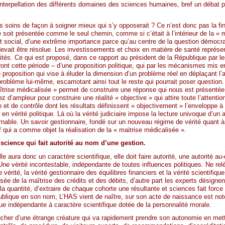
interpellation des différents domaines des sciences humaines, bref un débat po
s soins de façon à soigner mieux qui s’y opposerait ? Ce n’est donc pas la fi
le soit présentée comme le seul chemin, comme si c’était à l’intérieur de la « 
 social, d’une extrême importance parce qu’au centre de la question démoc
evait être résolue. Les investissements et choix en matière de santé représe
lités. Ce qui est proposé, dans ce rapport au président de la République pa
eront cette période – d’une proposition politique, qui par les mécanismes mis e
e proposition qui vise à éluder la dimension d’un problème réel en déplaçant 
roblème lui-même, escamotant ainsi tout le reste qui pourrait poser question
aîtrise médicalisée » permet de construire une réponse qui nous est présent
z d’ampleur pour construire une réalité « objective » qui attire toute l’attentio
n et de contrôle dont les résultats définissent « objectivement » l’enveloppe à 
n vérité politique. Là où la vérité judiciaire impose la lecture univoque d’un a
able. Un savoir gestionnaire, fondé sur un nouveau régime de vérité quant à l
if qui a comme objet la réalisation de la « maitrise médicalisée ».
science qui fait autorité au nom d’une gestion.
elle aura donc un caractère scientifique, elle doit faire autorité, une autorité a
 Une vérité incontestable, indépendante de toutes influences politiques. Ne relè
 vérité, la vérité gestionnaire des équilibres financiers et la vérité scientifiq
lisée de la maîtrise des crédits et des débits, d’autre part les experts désignent 
 la quantité, d’extraire de chaque cohorte une résultante et sciences fait force 
 publique en son nom, L’HAS vient de naître, sur son acte de naissance est no
que indépendante à caractère scientifique dotée de la personnalité morale.
cher d’une étrange créature qui va rapidement prendre son autonomie en metta