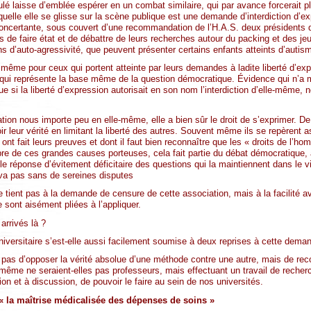
tulé laisse d’emblée espérer en un combat similaire, qui par avance forcerait p
uelle elle se glisse sur la scène publique est une demande d’interdiction d’ex
concertante, sous couvert d’une recommandation de l’H.A.S. deux présidents d
s de faire état et de débattre de leurs recherches autour du packing et des je
s d’auto-agressivité, que peuvent présenter certains enfants atteints d’autis
 même pour ceux qui portent atteinte par leurs demandes à ladite liberté d’expr
ce qui représente la base même de la question démocratique. Évidence qui n’
ue si la liberté d’expression autorisait en son nom l’interdiction d’elle-même,
tion nous importe peu en elle-même, elle a bien sûr le droit de s’exprimer. D
r leur vérité en limitant la liberté des autres. Souvent même ils se repèrent 
 ont fait leurs preuves et dont il faut bien reconnaître que les « droits de l’ho
mbre de ces grandes causes porteuses, cela fait partie du débat démocratique, 
ple réponse d’évitement déficitaire des questions qui la maintiennent dans le vi
e va pas sans de sereines disputes
ne tient pas à la demande de censure de cette association, mais à la facilité av
sont aisément pliées à l’appliquer.
rrivés là ?
niversitaire s’est-elle aussi facilement soumise à deux reprises à cette dem
 pas d’opposer la vérité absolue d’une méthode contre une autre, mais de reco
ême ne seraient-elles pas professeurs, mais effectuant un travail de recherc
ion et à discussion, de pouvoir le faire au sein de nos universités.
« la maîtrise médicalisée des dépenses de soins »