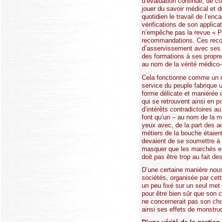
d’évaluation continue, de c
jouer du savoir médical et d
quotidien le travail de l’e
vérifications de son applic
n’empêche pas la revue « Pr
recommandations. Ces recomm
d’asservissement avec ses ef
des formations à ses propr
au nom de la vérité médico-
Cela fonctionne comme un no
service du peuple fabrique u
forme délicate et maniérée de
qui se retrouvent ainsi en p
d’intérêts contradictoires a
font qu’un – au nom de la m
yeux avec, de la part des ac
métiers de la bouche étaient
devaient de se soumettre à 
masquer que les marchés en 
doit pas être trop au fait d
D’une certaine manière nous
sociétés, organisée par cet
un peu fixé sur un seul met 
pour être bien sûr que son c
ne concernerait pas son choi
ainsi ses effets de monstruo