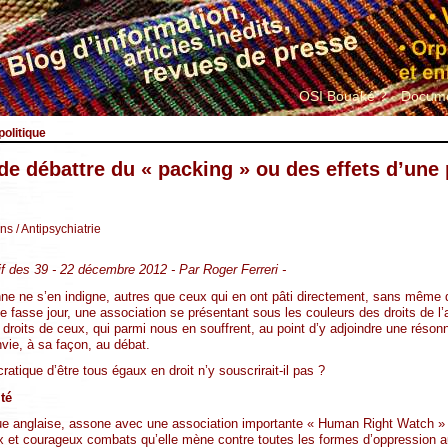
OSI Bouaké ?
Docume
olitique
 de débattre du « packing » ou des effets d’une 
ins
/ Antipsychiatrie
ctif des 39 - 22 décembre 2012 - Par Roger Ferreri -
nne ne s’en indigne, autres que ceux qui en ont pâti directement, sans mêm
se fasse jour, une association se présentant sous les couleurs des droits de l
 droits de ceux, qui parmi nous en souffrent, au point d’y adjoindre une réso
vie, à sa façon, au débat.
atique d’être tous égaux en droit n’y souscrirait-il pas ?
té
ngue anglaise, assone avec une association importante « Human Right Watch »
et courageux combats qu’elle mène contre toutes les formes d’oppression au 