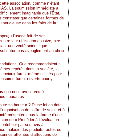
 cette association, comme n’étant
l’HAS. La soumission immédiate à
ifficilement imaginable que l’État,
ns constater que certaines formes de
u soucieuse dans les faits de la
.
aperçu l’usage fait de ses
ontre leur utilisation abusive, pire
ant une vérité scientifique
e substitue pas aveuglément au choix
mmandations. Que recommandaient-t-
lèmes repérés dans la société, la
x sociaux furent même utilisés pour
ensaires furent ouverts pour y
is que nous avons versé
ues courantes.
toute sa hauteur ? D’une loi en date
’organisation de l’offre de soins et à
Santé présentée sous la forme d’une
ssion de « Procéder à l’évaluation
contribuer par ses avis à
ance maladie des produits, actes ou
sonnes atteintes d’affections de