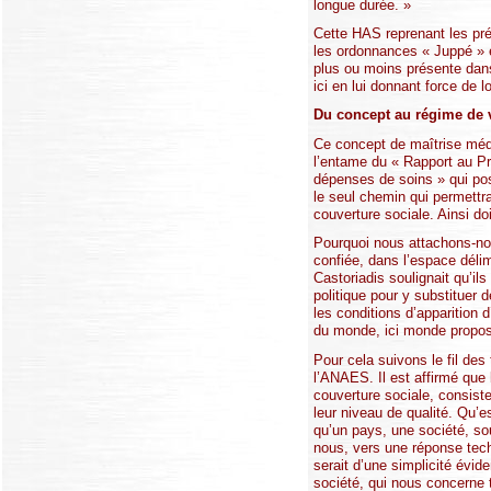
longue durée. »
Cette HAS reprenant les pré
les ordonnances « Juppé » e
plus ou moins présente dans
ici en lui donnant force de 
Du concept au régime de vé
Ce concept de maîtrise médi
l’entame du « Rapport au Pré
dépenses de soins » qui pos
le seul chemin qui permettra
couverture sociale. Ainsi d
Pourquoi nous attachons-nou
confiée, dans l’espace délim
Castoriadis soulignait qu’il
politique pour y substituer
les conditions d’apparition 
du monde, ici monde proposé
Pour cela suivons le fil de
l’ANAES. Il est affirmé que
couverture sociale, consist
leur niveau de qualité. Qu’e
qu’un pays, une société, so
nous, vers une réponse techni
serait d’une simplicité évid
société, qui nous concerne t