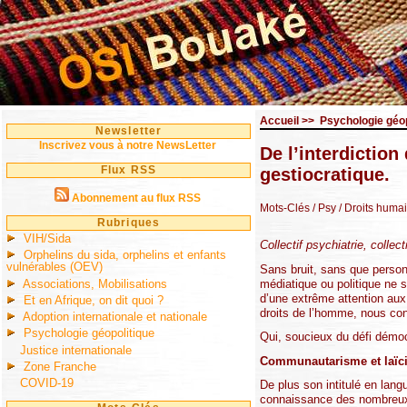
Accueil
>>
Psychologie géop
Newsletter
Inscrivez vous à notre NewsLetter
De l’interdiction
Flux RSS
gestiocratique.
Abonnement au flux RSS
Mots-Clés
/ Psy
/ Droits huma
Rubriques
VIH/Sida
Collectif psychiatrie, colle
Orphelins du sida, orphelins et enfants
vulnérables (OEV)
Sans bruit, sans que perso
Associations, Mobilisations
médiatique ou politique ne 
d’une extrême attention aux
Et en Afrique, on dit quoi ?
droits de l’homme, nous con
Adoption internationale et nationale
Psychologie géopolitique
Qui, soucieux du défi démocr
Justice internationale
Communautarisme et laïci
Zone Franche
COVID-19
De plus son intitulé en la
connaissance des nombreux 