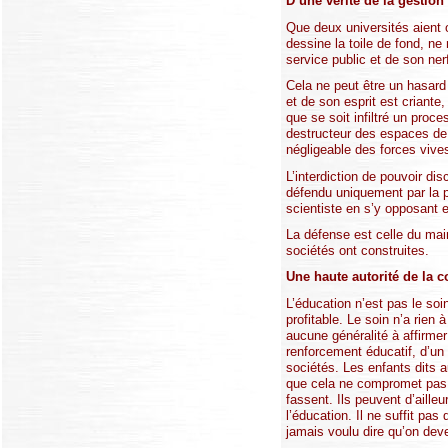
D’une vérité de la gestion 
Que deux universités aient 
dessine la toile de fond, n
service public et de son ner
Cela ne peut être un hasard
et de son esprit est criante,
que se soit infiltré un proc
destructeur des espaces de 
négligeable des forces vives
L’interdiction de pouvoir di
défendu uniquement par la pr
scientiste en s’y opposant e
La défense est celle du mai
sociétés ont construites.
Une haute autorité de la c
L’éducation n’est pas le soi
profitable. Le soin n’a rien
aucune généralité à affirmer
renforcement éducatif, d’un
sociétés. Les enfants dits 
que cela ne compromet pas le
fassent. Ils peuvent d’aill
l’éducation. Il ne suffit pa
jamais voulu dire qu’on dev