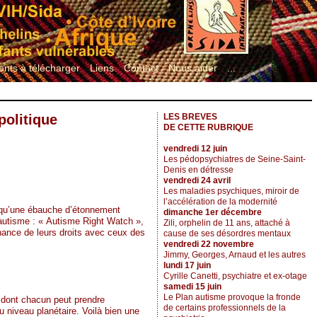
nts à télécharger
Liens
Contact
Nous aider
...
politique
LES BREVES
DE CETTE RUBRIQUE
vendredi 12 juin
Les pédopsychiatres de Seine-Saint-
Denis en détresse
vendredi 24 avril
Les maladies psychiques, miroir de
l’accélération de la modernité
e qu’une ébauche d’étonnement
dimanche 1er décembre
’autisme : « Autisme Right Watch »,
Zili, orphelin de 11 ans, attaché à
nnance de leurs droits avec ceux des
cause de ses désordres mentaux
vendredi 22 novembre
Jimmy, Georges, Arnaud et les autres
lundi 17 juin
Cyrille Canetti, psychiatre et ex-otage
samedi 15 juin
Le Plan autisme provoque la fronde
 dont chacun peut prendre
de certains professionnels de la
niveau planétaire. Voilà bien une