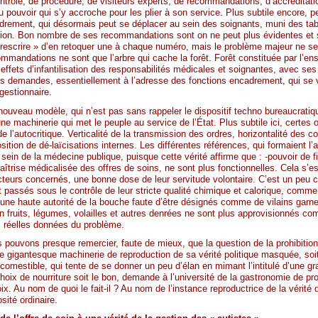
ontrôle, de procédure, de visiteurs experts, de recommandations, d’accréditati
u pouvoir qui s’y accroche pour les plier à son service. Plus subtile encore, pe
ncadrement, qui désormais peut se déplacer au sein des soignants, muni des ta
ation. Bon nombre de ses recommandations sont on ne peut plus évidentes et
escrire » d’en retoquer une à chaque numéro, mais le problème majeur ne se 
andations ne sont que l’arbre qui cache la forêt. Forêt constituée par l’ense
fets d’infantilisation des responsabilités médicales et soignantes, avec ses 
es demandes, essentiellement à l’adresse des fonctions encadrement, qui se 
gestionnaire.
uveau modèle, qui n’est pas sans rappeler le dispositif techno bureaucratiqu
ne machinerie qui met le peuple au service de l’État. Plus subtile ici, certes 
 l’autocritique. Verticalité de la transmission des ordres, horizontalité des co
osition de dé-laïcisations internes. Les différentes références, qui formaient l
u sein de la médecine publique, puisque cette vérité affirme que : -pouvoir de
aîtrise médicalisée des offres de soins, ne sont plus fonctionnelles. Cela s’e
teurs concernés, une bonne dose de leur servitude volontaire. C’est un peu co
 passés sous le contrôle de leur stricte qualité chimique et calorique, comme
une haute autorité de la bouche faute d’être désignés comme de vilains gar
fruits, légumes, volailles et autres denrées ne sont plus approvisionnés comm
es réelles données du problème.
 pouvons presque remercier, faute de mieux, que la question de la prohibition
te gigantesque machinerie de reproduction de sa vérité politique masquée, 
comestible, qui tente de se donner un peu d’élan en mimant l’intitulé d’une g
hoix de nourriture soit le bon, demande à l’université de la gastronomie de pr
x. Au nom de quoi le fait-il ? Au nom de l’instance reproductrice de la vérité 
sité ordinaire.