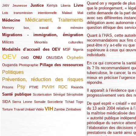
Quand on y regarde de plus 
Justice
Livre
(10/289)
(21/289)
(65/289)
(35/289)
(25/289)
(62/289)
Kenya
JAIV
Jeunesse
Liberia
que le prolongement, « léga
cette demande de la part des
(24/289)
(11/289)
(21/289)
Lois transmission intentionnelle
Malawi
Mali
avec ses différentes instan
Médicament, Traitements
Médecine
(62/289)
(142/289)
délégation avec autonomie on
question éthique des service
(11/289)
Memory box, travail de mémoire
Migrations - immigration, émigration
(67/289)
Quant à l’HAS, cette autori
recommandations aux fins de p
Milices
(34/289)
(15/289)
Minorités culturelles
peut-être n’y a-t-elle vu qu
Modalités d’accueil des OEV
(58/289)
(54/289)
(27/289)
MSF
Nigeria
supérieure à ceux qui œuvre
individuels.
OEV
(269/289)
(26/289)
(58/289)
(44/289)
(112/289)
Orphelin
ONU
ONUSIDA
OMD
En ce qui concerne la santé
Pillage des ressources
Ouganda
(29/289)
(27/289)
(77/289)
Photographie
ils ? Ils recommandaient qu
Politiques
(120/289)
tuberculose, le cancer, la m
mieux en préciser l’urgence 
Prévention, réduction des risques
(131/289)
répondre.
Psy
PVVIH
RDC
(22/289)
(119/289)
(12/289)
(111/289)
(104/289)
(23/289)
Prisons
PTME
Rwanda
Il apparaît à l’évidence q
Santé publique
(59/289)
(9/289)
(13/289)
(19/289)
Scolarisation
Sénégal
Sérophobie
progressivement vers des r
SIDA
(29/289)
(13/289)
(12/289)
(19/289)
(10/289)
(15/289)
Sierra Leone
Somalie
Sorcellerie
Tchad
Togo
De quel esprit « créatif » e
du 13 août 2004 relative à l’
VIH
(17/289)
(21/289)
(26/289)
(23/289)
(154/289)
(12/289)
(21/289)
Torture
Travail
Unitaid
Vidéo
Zambie
Zimbabwe
la maîtrise médicalisée des 
« autorité publique indépend
périodique du service attend
l’élaboration des décisions 
prestations de santé ainsi 