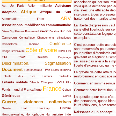
Mots-Clés
association qui par son inti
Activisme
Act Up Paris
(49/289)
(32/289)
(73/289)
Action militante
voilà que la demande par laq
vrai avec une efficacité dé
Afrique
Adoption
(82/289)
(161/289)
(73/289)
Afrique du Sud
interdisent à des professeur
ARV
traitement des manifestation
(48/289)
(203/289)
Alimentation, Faim
Associations, mobilisation communautaire
(65/289)
La liberté d’expression vaut
sans effet liberticide sur 
Brevet
(13/289)
(16/289)
(9/289)
(83/289)
(18/289)
(30/289)
Burundi
Bénin
Big Pharma
Botswana
Burkina
cette constatation logique q
Cameroun
(47/289)
(23/289)
(10/289)
exemplaire.
Centrafrique
Changements climatiques
Conférence
(19/289)
(118/289)
Colonialisme, racisme
C’est pourquoi cette associa
sont rassemblés pour asseoi
Côte d’Ivoire
(24/289)
(263/289)
(13/289)
Congo Brazzaville
COVID-19
pour profiter d’étendards qui
gravitent et s’agitent à l’o
CPI
(48/289)
(32/289)
(29/289)
(19/289)
CSAS
Dekens
Dépistage
se laisse pas aller à la sim
Discrimination, Stigmatisation
(131/289)
liberté d’expression, qui n
Document
(145/289)
(9/289)
(20/289)
(22/289)
Documentaire
Droit
Droits humains
La gravité de cette affaire 
renforcement en cascade se 
(21/289)
(10/289)
Enfants des rues
Enfants maltraités
Enfants soldats
(68/289)
(12/289)
(15/289)
(55/289)
(22/289)
EVVIH
Ethiopie
Ethnopsy
Film
Comment en sommes-nous a
France
(48/289)
(39/289)
(289/289)
(12/289)
Fonds mondial
Françafrique
Comment notre institution u
Gabon
Génériques
(59/289)
(22/289)
Genre
La question pour nous n’est
des personnes, quand bien m
Guerre, violences collectives
(149/289)
leurs réflexions, à présentat
(12/289)
(15/289)
(10/289)
(49/289)
Histoire
Guinée
Haïti
Handicap
Naissance d’un concept : 
Homosexualité, Homophobie
(44/289)
(47/289)
(34/289)
Humanitaire
Inde