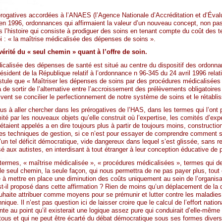
rogatives accordées à l’ANAES (l’Agence Nationale d’Accréditation et d’Éval
n 1996, ordonnances qui affirmaient la valeur d’un nouveau concept, non pas 
 l’histoire qui consiste à prodiguer des soins en tenant compte du coût des 
loi : « la maîtrise médicalisée des dépenses de soins ».
rité du « seul chemin » quant à l’offre de soin.
calisée des dépenses de santé est situé au centre du dispositif des ordonn
sident de la République relatif à l’ordonnance n 96-345 du 24 avril 1996 relat
tule que « Maîtriser les dépenses de soins par des procédures médicalisées qu
 de sortir de l’alternative entre l’accroissement des prélèvements obligatoires
oivent se concilier le perfectionnement de notre système de soins et le rétab
s à aller chercher dans les prérogatives de l’HAS, dans les termes qui l’ont 
ité par les nouveaux objets qu’elle construit où l’expertise, les comités d’e
s étaient appelés a en dire toujours plus à partir de toujours moins, constructio
 des techniques de gestion, si ce n’est pour essayer de comprendre comment 
d’un tel déficit démocratique, vide dangereux dans lequel s’est glissée, sans 
 aux autistes, en interdisant à tout étranger à leur conception éducative de p
s termes, « maîtrise médicalisée », « procédures médicalisées », termes qui d
 le seul chemin, la seule façon, qui nous permettra de ne pas payer plus, tout
e à mettre en place une diminution des coûts uniquement au sein de l’organis
st-il proposé dans cette affirmation ? Rien de moins qu’un déplacement de la q
uhaite attribuer comme moyens pour se prémunir et lutter contre les maladies
que. Il n’est pas question ici de laisser croire que le calcul de l’effort nation
ente au point qu’il existerait une logique assez pure qui conduirait d’elle-même
ous et qui ne peut être écarté du débat démocratique sous ses formes diverses