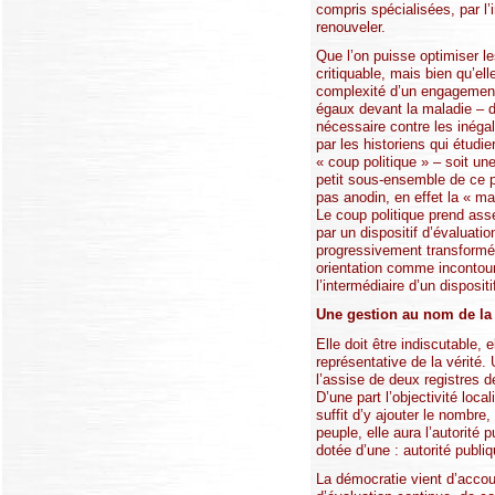
compris spécialisées, par l’
renouveler.
Que l’on puisse optimiser le
critiquable, mais bien qu’el
complexité d’un engagement
égaux devant la maladie – d
nécessaire contre les inéga
par les historiens qui étudi
« coup politique » – soit un
petit sous-ensemble de ce p
pas anodin, en effet la « m
Le coup politique prend asse
par un dispositif d’évaluatio
progressivement transformé e
orientation comme incontourn
l’intermédiaire d’un disposit
Une gestion au nom de la 
Elle doit être indiscutable, 
représentative de la vérité.
l’assise de deux registres de
D’une part l’objectivité loca
suffit d’y ajouter le nombre,
peuple, elle aura l’autorité
dotée d’une : autorité publi
La démocratie vient d’accou