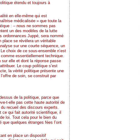
litique étendu et toujours à
nalité en elle-même qui est
maîtrise médicalisée » que toute la
ratique : – nous ne sommes pas
ntent un des modèles de la lutte
r les ordonnances Juppé, sera nommé
n place se révélera un véritable
l’analyse sur une courte séquence, un
. Le choix de ce sous-ensemble n’est
ée comme essentiellement technique.
n sur elle et dont la réponse passe
attribuer. Le coup politique s’est
cte, la vérité politique présente une
’offre de soin, se construit par
u-dessus de la politique, parce que
ve-t-elle pas cette haute autorité de
ue du recueil des discours experts.
ce qui fait autorité scientifique, il
de loi. Tout cela pour le bien du
té que quelques étranges fées l’ont
nt en place un dispositif