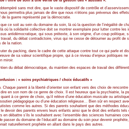
de l’offre de soin à une vérité de la gestion des « autistes ».
obtempéré sans mot dire, que le vaste dispositif de contrôle et d’asservisse
e nous permettra plus jamais de dire que nous n’étions pas prévenus des effet
f de la guerre représenté par la démocratie.
 que ce soit au sein du domaine du soin, là où la question de l’inégalité de c
 là où la solidarité collective doit se montrer exemplaire pour lutter contre les 
essus antidémocratique, qui sous prétexte, à son origine, d’un coup politique, 
travail, du débat contradictoire, virus qui ne cesse de détourner au profit d
 de la nation.
scuter du packing, dans le cadre de cette attaque contre tout ce qui parle et d
euve de sa valeur scientifique propre, qui à ce niveau d’enjeux politiques ne 
n miroir.
ntien du débat démocratique, du maintien des espaces de travail des différent
onfusion : « soins psychiatriques / choix éducatifs »
n. Chaque parent à la liberté d’orienter son enfant vers des choix de rencontre
 à dire en son nom de ce genre de choix. Il est heureux que la psychiatrie, la 
 quant à ce genre de choix, qu’il relève d’une éducation musicale ou artistique
 soutien pédagogique ou d’une éducation religieuse… Bien sûr en respect avec 
autistes comme les autres. Si des parents souhaitent que des méthodes éducat
 devoir des parents envers leurs enfants ainsi que le droit des enfants tels q
eurs en débattre s’ils le souhaitent avec l’ensemble des sciences humaines co
s de passer du domaine de l’éducatif au domaine du soin pour devenir prophète
enait naturellement prophète en allant dans le pays des autres.