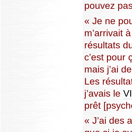
pouvez pas 
« Je ne pou
m’arrivait 
résultats d
c’est pour ç
mais j’ai d
Les résulta
j’avais le
V
prêt [psyc
« J’ai des a