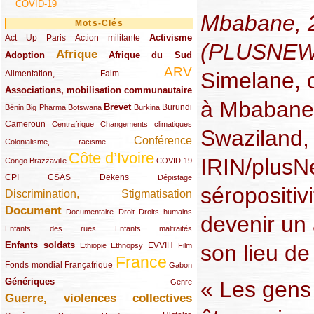
COVID-19
Mbabane, 2
Mots-Clés
Activisme
Act Up Paris
(49/289)
(32/289)
(73/289)
Action militante
(PLUSNEW
Afrique
Adoption
(82/289)
(161/289)
(73/289)
Afrique du Sud
ARV
(48/289)
(203/289)
Simelane, o
Alimentation, Faim
Associations, mobilisation communautaire
(65/289)
à Mbabane,
Brevet
(13/289)
(16/289)
(9/289)
(83/289)
(18/289)
(30/289)
Burundi
Bénin
Big Pharma
Botswana
Burkina
Cameroun
(47/289)
(23/289)
(10/289)
Centrafrique
Changements climatiques
Swaziland,
Conférence
(19/289)
(118/289)
Colonialisme, racisme
Côte d’Ivoire
(24/289)
(263/289)
(13/289)
IRIN/plus
Congo Brazzaville
COVID-19
CPI
(48/289)
(32/289)
(29/289)
(19/289)
CSAS
Dekens
Dépistage
séropositivi
Discrimination, Stigmatisation
(131/289)
Document
(145/289)
(9/289)
(20/289)
(22/289)
Documentaire
Droit
Droits humains
devenir un
(21/289)
(10/289)
Enfants des rues
Enfants maltraités
Enfants soldats
(68/289)
(12/289)
(15/289)
(55/289)
(22/289)
EVVIH
son lieu de 
Ethiopie
Ethnopsy
Film
France
(48/289)
(39/289)
(289/289)
(12/289)
Fonds mondial
Françafrique
Gabon
Génériques
« Les gens
(59/289)
(22/289)
Genre
Guerre, violences collectives
(149/289)