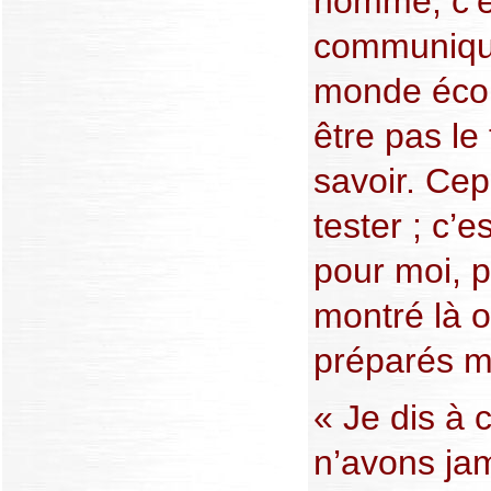
homme, c’e
communique
monde écout
être pas le 
savoir. Cep
tester ; c’
pour moi, p
montré là où 
préparés m
« Je dis à 
n’avons ja