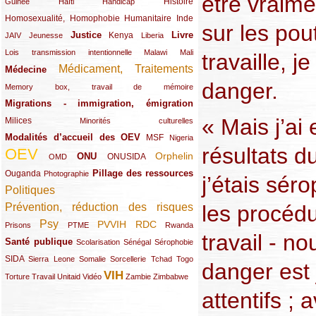
être vraime
(12/289)
(15/289)
(10/289)
(49/289)
Histoire
Guinée
Haïti
Handicap
Homosexualité, Homophobie
(44/289)
(47/289)
(34/289)
Humanitaire
Inde
sur les pou
Justice
Livre
(10/289)
(21/289)
(65/289)
(35/289)
(25/289)
(62/289)
Kenya
JAIV
Jeunesse
Liberia
(24/289)
(11/289)
(21/289)
Lois transmission intentionnelle
Malawi
Mali
travaille, 
Médicament, Traitements
Médecine
(62/289)
(142/289)
danger.
(11/289)
Memory box, travail de mémoire
Migrations - immigration, émigration
(67/289)
« Mais j’ai
Milices
(34/289)
(15/289)
Minorités culturelles
Modalités d’accueil des OEV
(58/289)
(54/289)
(27/289)
MSF
Nigeria
résultats du
OEV
(269/289)
(26/289)
(58/289)
(44/289)
(112/289)
Orphelin
ONU
ONUSIDA
OMD
Pillage des ressources
Ouganda
(29/289)
(27/289)
(77/289)
Photographie
j’étais séro
Politiques
(120/289)
les procédu
Prévention, réduction des risques
(131/289)
Psy
PVVIH
RDC
(22/289)
(119/289)
(12/289)
(111/289)
(104/289)
(23/289)
Prisons
PTME
Rwanda
travail - 
Santé publique
(59/289)
(9/289)
(13/289)
(19/289)
Scolarisation
Sénégal
Sérophobie
SIDA
(29/289)
(13/289)
(12/289)
(19/289)
(10/289)
(15/289)
Sierra Leone
Somalie
Sorcellerie
Tchad
Togo
danger est 
VIH
(17/289)
(21/289)
(26/289)
(23/289)
(154/289)
(12/289)
(21/289)
Torture
Travail
Unitaid
Vidéo
Zambie
Zimbabwe
attentifs ; 