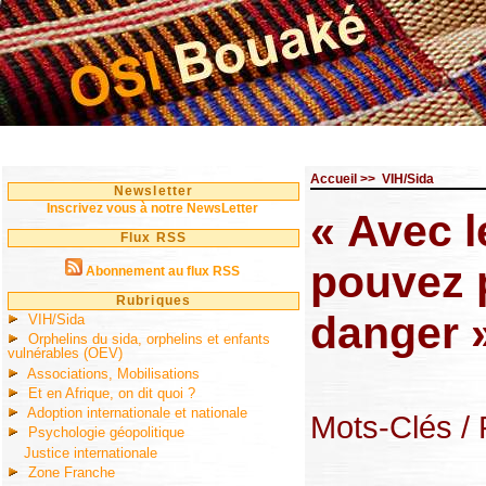
Accueil
>>
VIH/Sida
Newsletter
Inscrivez vous à notre NewsLetter
« Avec l
Flux RSS
pouvez p
Abonnement au flux RSS
Rubriques
danger 
VIH/Sida
Orphelins du sida, orphelins et enfants
vulnérables (OEV)
Associations, Mobilisations
Et en Afrique, on dit quoi ?
Adoption internationale et nationale
Mots-Clés
/
Psychologie géopolitique
Justice internationale
Zone Franche