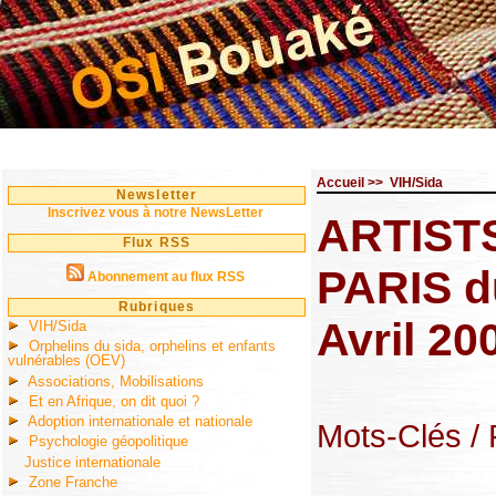
Accueil
>>
VIH/Sida
Newsletter
Inscrivez vous à notre NewsLetter
ARTISTS
Flux RSS
PARIS d
Abonnement au flux RSS
Rubriques
Avril 20
VIH/Sida
Orphelins du sida, orphelins et enfants
vulnérables (OEV)
Associations, Mobilisations
Et en Afrique, on dit quoi ?
Adoption internationale et nationale
Mots-Clés
/
Psychologie géopolitique
Justice internationale
Zone Franche