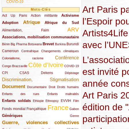
COVID-19
Art Paris p
Mots-Clés
Activisme
Act Up Paris
(49/289)
(32/289)
(73/289)
Action militante
l’Espoir pou
Afrique
Adoption
(82/289)
(161/289)
(73/289)
Afrique du Sud
ARV
(48/289)
(203/289)
Artists4Life
Alimentation, Faim
Associations, mobilisation communautaire
(65/289)
avec l’UN
Brevet
(13/289)
(16/289)
(9/289)
(83/289)
(18/289)
(30/289)
Burundi
Bénin
Big Pharma
Botswana
Burkina
Cameroun
(47/289)
(23/289)
(10/289)
Centrafrique
Changements climatiques
L’associati
Conférence
(19/289)
(118/289)
Colonialisme, racisme
Côte d’Ivoire
(24/289)
(263/289)
(13/289)
Congo Brazzaville
COVID-19
est invité 
CPI
(48/289)
(32/289)
(29/289)
(19/289)
CSAS
Dekens
Dépistage
Discrimination, Stigmatisation
(131/289)
année cons
Document
(145/289)
(9/289)
(20/289)
(22/289)
Documentaire
Droit
Droits humains
Art Paris 2
(21/289)
(10/289)
Enfants des rues
Enfants maltraités
Enfants soldats
(68/289)
(12/289)
(15/289)
(55/289)
(22/289)
EVVIH
Ethiopie
Ethnopsy
Film
édition de "
France
(48/289)
(39/289)
(289/289)
(12/289)
Fonds mondial
Françafrique
Gabon
Génériques
participati
(59/289)
(22/289)
Genre
Guerre, violences collectives
(149/289)