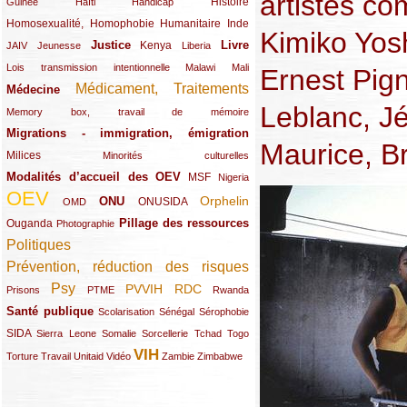
artistes c
(12/289)
(15/289)
(10/289)
(49/289)
Histoire
Guinée
Haïti
Handicap
Homosexualité, Homophobie
(44/289)
(47/289)
(34/289)
Humanitaire
Inde
Kimiko Yos
Justice
Livre
(10/289)
(21/289)
(65/289)
(35/289)
(25/289)
(62/289)
Kenya
JAIV
Jeunesse
Liberia
(24/289)
(11/289)
(21/289)
Lois transmission intentionnelle
Malawi
Mali
Ernest Pig
Médicament, Traitements
Médecine
(62/289)
(142/289)
Leblanc, J
(11/289)
Memory box, travail de mémoire
Migrations - immigration, émigration
(67/289)
Maurice, Br
Milices
(34/289)
(15/289)
Minorités culturelles
Modalités d’accueil des OEV
(58/289)
(54/289)
(27/289)
MSF
Nigeria
OEV
(269/289)
(26/289)
(58/289)
(44/289)
(112/289)
Orphelin
ONU
ONUSIDA
OMD
Pillage des ressources
Ouganda
(29/289)
(27/289)
(77/289)
Photographie
Politiques
(120/289)
Prévention, réduction des risques
(131/289)
Psy
PVVIH
RDC
(22/289)
(119/289)
(12/289)
(111/289)
(104/289)
(23/289)
Prisons
PTME
Rwanda
Santé publique
(59/289)
(9/289)
(13/289)
(19/289)
Scolarisation
Sénégal
Sérophobie
SIDA
(29/289)
(13/289)
(12/289)
(19/289)
(10/289)
(15/289)
Sierra Leone
Somalie
Sorcellerie
Tchad
Togo
VIH
(17/289)
(21/289)
(26/289)
(23/289)
(154/289)
(12/289)
(21/289)
Torture
Travail
Unitaid
Vidéo
Zambie
Zimbabwe