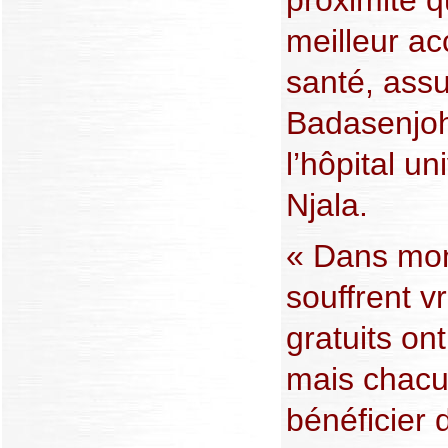
meilleur ac
santé, ass
Badasenjoh,
l’hôpital un
Njala.
« Dans mon
souffrent v
gratuits on
mais chacu
bénéficier 