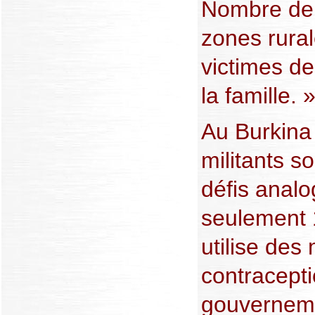
Nombre de
zones rura
victimes de
la famille. 
Au Burkina 
militants s
défis anal
seulement 
utilise de
contracept
gouvernem