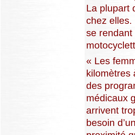
La plupart
chez elles.
se rendant à
motocyclett
« Les femm
kilomètres 
des progra
médicaux gr
arrivent tr
besoin d’u
proximité q