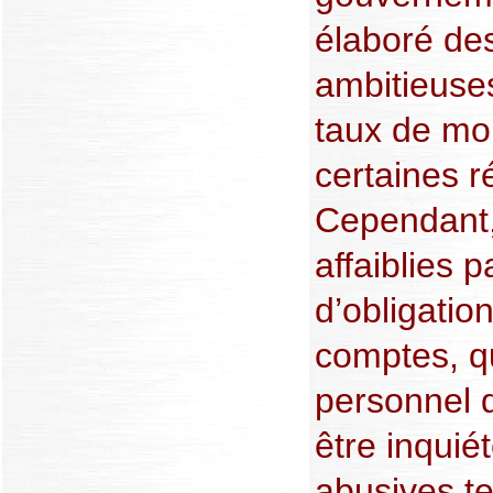
élaboré des
ambitieuses
taux de mor
certaines r
Cependant,
affaiblies 
d’obligatio
comptes, q
personnel 
être inquié
abusives t