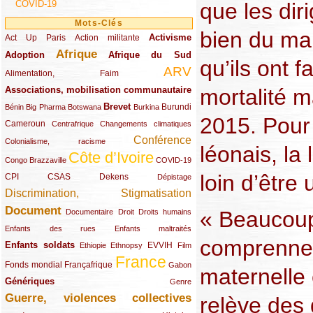
COVID-19
que les di
Mots-Clés
bien du mal
Activisme
Act Up Paris
(49/289)
(32/289)
(73/289)
Action militante
Afrique
Adoption
(82/289)
(161/289)
(73/289)
Afrique du Sud
qu’ils ont f
ARV
(48/289)
(203/289)
Alimentation, Faim
Associations, mobilisation communautaire
mortalité m
(65/289)
Brevet
(13/289)
(16/289)
(9/289)
(83/289)
(18/289)
(30/289)
Burundi
Bénin
Big Pharma
Botswana
Burkina
2015. Pour 
Cameroun
(47/289)
(23/289)
(10/289)
Centrafrique
Changements climatiques
Conférence
(19/289)
(118/289)
Colonialisme, racisme
léonais, la
Côte d’Ivoire
(24/289)
(263/289)
(13/289)
Congo Brazzaville
COVID-19
loin d’être 
CPI
(48/289)
(32/289)
(29/289)
(19/289)
CSAS
Dekens
Dépistage
Discrimination, Stigmatisation
(131/289)
Document
(145/289)
(9/289)
(20/289)
(22/289)
« Beaucou
Documentaire
Droit
Droits humains
(21/289)
(10/289)
Enfants des rues
Enfants maltraités
comprennen
Enfants soldats
(68/289)
(12/289)
(15/289)
(55/289)
(22/289)
EVVIH
Ethiopie
Ethnopsy
Film
France
(48/289)
(39/289)
(289/289)
(12/289)
Fonds mondial
Françafrique
Gabon
maternelle 
Génériques
(59/289)
(22/289)
Genre
Guerre, violences collectives
relève des 
(149/289)