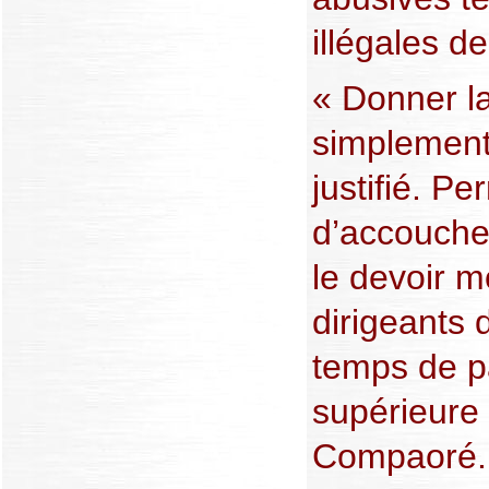
illégales d
« Donner la
simplement 
justifié. P
d’accoucher
le devoir m
dirigeants d
temps de pa
supérieure 
Compaoré.