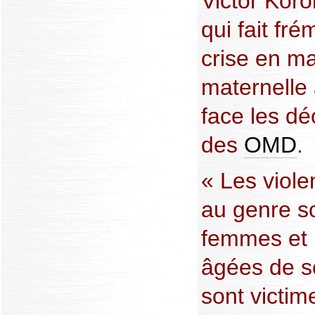
Victor Kor
qui fait fré
crise en ma
maternelle 
face les dé
des
OMD
.
« Les viole
au genre s
femmes et 
âgées de s
sont victim