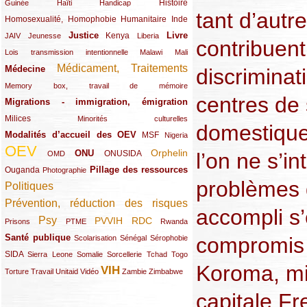
(12/289)
(15/289)
(10/289)
(49/289)
Histoire
Guinée
Haïti
Handicap
tant d’autr
Homosexualité, Homophobie
(44/289)
(47/289)
(34/289)
Humanitaire
Inde
Justice
Livre
(10/289)
(21/289)
(65/289)
(35/289)
(25/289)
(62/289)
Kenya
JAIV
Jeunesse
Liberia
contribuent
(24/289)
(11/289)
(21/289)
Lois transmission intentionnelle
Malawi
Mali
Médicament, Traitements
Médecine
(62/289)
(142/289)
discriminat
(11/289)
Memory box, travail de mémoire
centres de 
Migrations - immigration, émigration
(67/289)
Milices
(34/289)
(15/289)
Minorités culturelles
domestique
Modalités d’accueil des OEV
(58/289)
(54/289)
(27/289)
MSF
Nigeria
OEV
(269/289)
(26/289)
(58/289)
(44/289)
(112/289)
Orphelin
ONU
l’on ne s’i
ONUSIDA
OMD
Pillage des ressources
Ouganda
(29/289)
(27/289)
(77/289)
Photographie
problèmes d
Politiques
(120/289)
Prévention, réduction des risques
(131/289)
accompli s’
Psy
PVVIH
RDC
(22/289)
(119/289)
(12/289)
(111/289)
(104/289)
(23/289)
Prisons
PTME
Rwanda
Santé publique
compromis »
(59/289)
(9/289)
(13/289)
(19/289)
Scolarisation
Sénégal
Sérophobie
SIDA
(29/289)
(13/289)
(12/289)
(19/289)
(10/289)
(15/289)
Sierra Leone
Somalie
Sorcellerie
Tchad
Togo
Koroma, mil
VIH
(17/289)
(21/289)
(26/289)
(23/289)
(154/289)
(12/289)
(21/289)
Torture
Travail
Unitaid
Vidéo
Zambie
Zimbabwe
capitale Fr