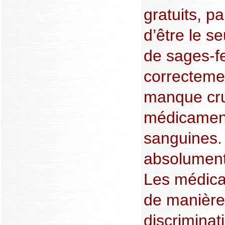
gratuits, pa
d’être le 
de sages-f
correctemen
manque cru
médicament
sanguines. 
absolument
Les médica
de manière 
discriminat