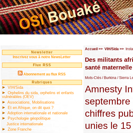
Accueil
>>
VIH/Sida
>>
Inst
Newsletter
Inscrivez vous à notre NewsLetter
Des militants afr
Flux RSS
santé maternelle
Abonnement au flux RSS
Mots-Clés
/ Burkina
/ Sierra 
Rubriques
Amnesty Int
VIH/Sida
Orphelins du sida, orphelins et enfants
vulnérables (OEV)
septembre 
Associations, Mobilisations
Et en Afrique, on dit quoi ?
chiffres pu
Adoption internationale et nationale
Psychologie géopolitique
unies le 1
Justice internationale
Zone Franche