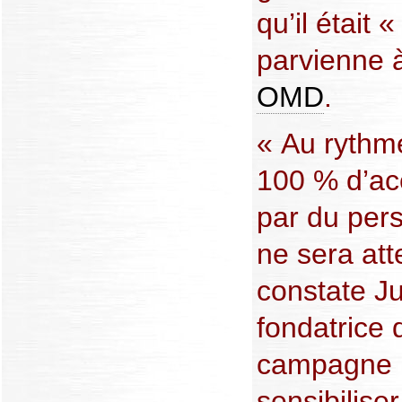
qu’il était 
parvienne à
OMD
.
« Au rythme
100 % d’ac
par du pers
ne sera att
constate J
fondatrice 
campagne 
sensibiliser