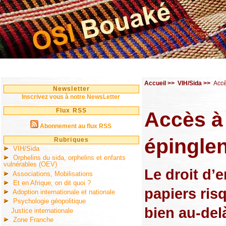
Accueil
>>
VIH/Sida
>>
Accè
Newsletter
Inscrivez vous à notre NewsLetter
Flux RSS
Accès à 
Abonnement au flux RSS
épinglen
Rubriques
VIH/Sida
Orphelins du sida, orphelins et enfants
vulnérables (OEV)
Le droit d’
Associations, Mobilisations
Et en Afrique, on dit quoi ?
papiers risq
Adoption internationale et nationale
Psychologie géopolitique
bien au-del
Justice internationale
Zone Franche