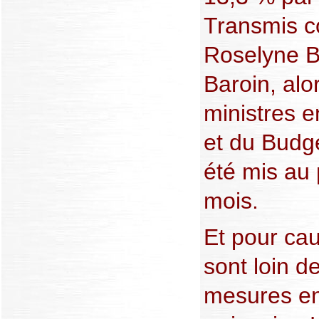
Transmis c
Roselyne B
Baroin, alo
ministres e
et du Budge
été mis au
mois.
Et pour cau
sont loin d
mesures en