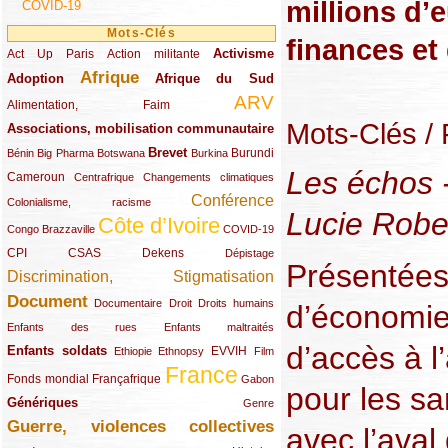
millions d’
COVID-19
Mots-Clés
finances et 
Activisme
Act Up Paris
(49/289)
(32/289)
(73/289)
Action militante
Afrique
Adoption
(82/289)
(161/289)
(73/289)
Afrique du Sud
ARV
(48/289)
(203/289)
Alimentation, Faim
Mots-Clés
/ 
Associations, mobilisation communautaire
(65/289)
Brevet
(13/289)
(16/289)
(9/289)
(83/289)
(18/289)
(30/289)
Burundi
Bénin
Big Pharma
Botswana
Burkina
Les échos -
Cameroun
(47/289)
(23/289)
(10/289)
Centrafrique
Changements climatiques
Conférence
(19/289)
(118/289)
Colonialisme, racisme
Lucie Robe
Côte d’Ivoire
(24/289)
(263/289)
(13/289)
Congo Brazzaville
COVID-19
CPI
(48/289)
(32/289)
(29/289)
(19/289)
CSAS
Dekens
Dépistage
Présentée
Discrimination, Stigmatisation
(131/289)
Document
(145/289)
(9/289)
(20/289)
(22/289)
Documentaire
Droit
Droits humains
d’économies
(21/289)
(10/289)
Enfants des rues
Enfants maltraités
d’accès à l
Enfants soldats
(68/289)
(12/289)
(15/289)
(55/289)
(22/289)
EVVIH
Ethiopie
Ethnopsy
Film
France
(48/289)
(39/289)
(289/289)
(12/289)
Fonds mondial
Françafrique
Gabon
pour les sa
Génériques
(59/289)
(22/289)
Genre
Guerre, violences collectives
(149/289)
avec l’ava