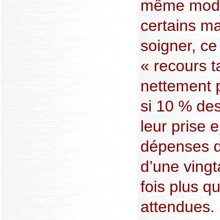
même mode
certains ma
soigner, ce 
« recours ta
nettement p
si 10 % de
leur prise 
dépenses de
d’une vingta
fois plus q
attendues.