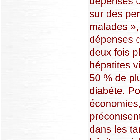
dépenses d
sur des pe
malades », 
dépenses 
deux fois p
hépatites v
50 % de pl
diabète. Po
économies,
préconisen
dans les tar