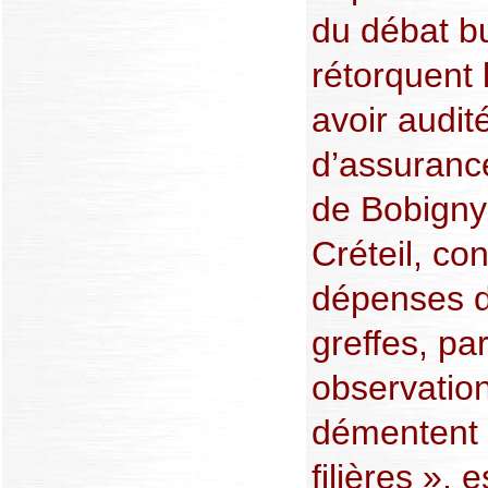
du débat b
rétorquent l
avoir audit
d’assuranc
de Bobigny,
Créteil, co
dépenses d
greffes, pa
observation
démentent 
filières », 