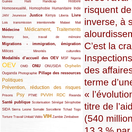
(12/289)
(15/289)
(10/289)
(49/289)
Histoire
Guinée
Haïti
Handicap
risquent de 
Homosexualité, Homophobie
(44/289)
(47/289)
(34/289)
Humanitaire
Inde
Justice
Livre
(10/289)
(21/289)
(65/289)
(35/289)
(25/289)
(62/289)
Kenya
JAIV
Jeunesse
Liberia
inverse, à 
(24/289)
(11/289)
(21/289)
Lois transmission intentionnelle
Malawi
Mali
Médicament, Traitements
Médecine
(62/289)
(142/289)
alourdisse
(11/289)
Memory box, travail de mémoire
C’est la cr
Migrations - immigration, émigration
(67/289)
Milices
(34/289)
(15/289)
Minorités culturelles
Inspections
Modalités d’accueil des OEV
(58/289)
(54/289)
(27/289)
MSF
Nigeria
OEV
(269/289)
(26/289)
(58/289)
(44/289)
(112/289)
Orphelin
ONU
ONUSIDA
OMD
des affaire
Pillage des ressources
Ouganda
(29/289)
(27/289)
(77/289)
Photographie
terme d’un
Politiques
(120/289)
Prévention, réduction des risques
(131/289)
« l’évoluti
Psy
PVVIH
RDC
(22/289)
(119/289)
(12/289)
(111/289)
(104/289)
(23/289)
Prisons
PTME
Rwanda
Santé publique
(59/289)
(9/289)
(13/289)
(19/289)
Scolarisation
Sénégal
Sérophobie
titre de l’a
SIDA
(29/289)
(13/289)
(12/289)
(19/289)
(10/289)
(15/289)
Sierra Leone
Somalie
Sorcellerie
Tchad
Togo
(540 millio
VIH
(17/289)
(21/289)
(26/289)
(23/289)
(154/289)
(12/289)
(21/289)
Torture
Travail
Unitaid
Vidéo
Zambie
Zimbabwe
13,3 % par 