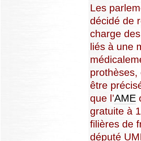
Les parlem
décidé de r
charge des
liés à une 
médicaleme
prothèses, 
être précis
que l’
AME
o
gratuite à 
filières de
député UMP