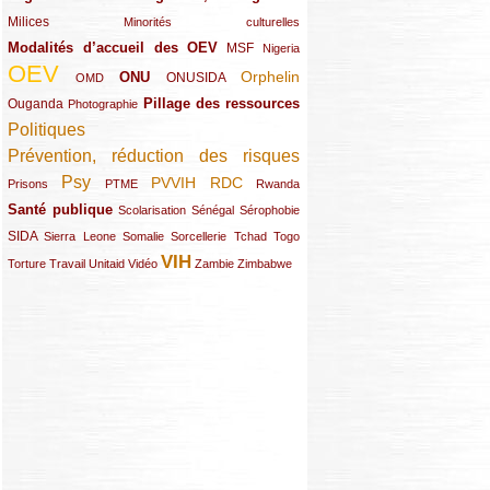
Milices
(34/289)
(15/289)
Minorités culturelles
Modalités d’accueil des OEV
(58/289)
(54/289)
(27/289)
MSF
Nigeria
OEV
(269/289)
(26/289)
(58/289)
(44/289)
(112/289)
Orphelin
ONU
ONUSIDA
OMD
Pillage des ressources
Ouganda
(29/289)
(27/289)
(77/289)
Photographie
Politiques
(120/289)
Prévention, réduction des risques
(131/289)
Psy
PVVIH
RDC
(22/289)
(119/289)
(12/289)
(111/289)
(104/289)
(23/289)
Prisons
PTME
Rwanda
Santé publique
(59/289)
(9/289)
(13/289)
(19/289)
Scolarisation
Sénégal
Sérophobie
SIDA
(29/289)
(13/289)
(12/289)
(19/289)
(10/289)
(15/289)
Sierra Leone
Somalie
Sorcellerie
Tchad
Togo
VIH
(17/289)
(21/289)
(26/289)
(23/289)
(154/289)
(12/289)
(21/289)
Torture
Travail
Unitaid
Vidéo
Zambie
Zimbabwe