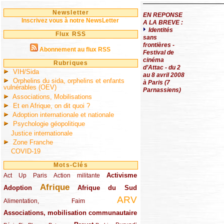
Newsletter
EN REPONSE
Inscrivez vous à notre NewsLetter
A LA BREVE :
Identités
Flux RSS
sans
frontières -
Abonnement au flux RSS
Festival de
cinéma
Rubriques
d’Attac - du 2
VIH/Sida
au 8 avril 2008
Orphelins du sida, orphelins et enfants
à Paris (7
vulnérables (OEV)
Parnassiens)
Associations, Mobilisations
Et en Afrique, on dit quoi ?
Adoption internationale et nationale
Psychologie géopolitique
Justice internationale
Zone Franche
COVID-19
Mots-Clés
Activisme
Act Up Paris
(49/289)
(32/289)
(73/289)
Action militante
Afrique
Adoption
(82/289)
(161/289)
(73/289)
Afrique du Sud
ARV
(48/289)
(203/289)
Alimentation, Faim
Associations, mobilisation communautaire
(65/289)