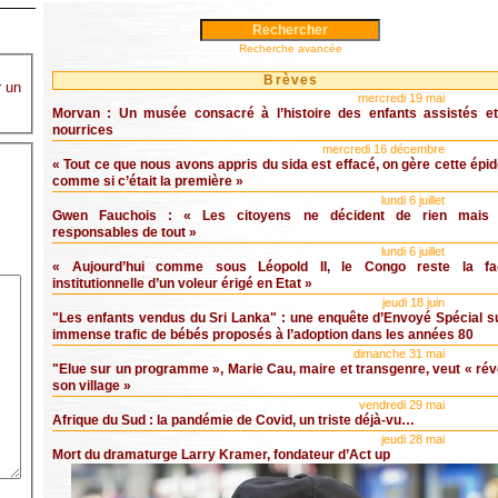
Recherche avancée
Brèves
r un
mercredi 19 mai
Morvan : Un musée consacré à l’histoire des enfants assistés e
nourrices
mercredi 16 décembre
« Tout ce que nous avons appris du sida est effacé, on gère cette épi
comme si c’était la première »
lundi 6 juillet
Gwen Fauchois : « Les citoyens ne décident de rien mais 
responsables de tout »
lundi 6 juillet
« Aujourd’hui comme sous Léopold II, le Congo reste la fa
institutionnelle d’un voleur érigé en Etat »
jeudi 18 juin
"Les enfants vendus du Sri Lanka" : une enquête d’Envoyé Spécial s
immense trafic de bébés proposés à l’adoption dans les années 80
dimanche 31 mai
"Elue sur un programme », Marie Cau, maire et transgenre, veut « réve
son village »
vendredi 29 mai
Afrique du Sud : la pandémie de Covid, un triste déjà-vu…
jeudi 28 mai
Mort du dramaturge Larry Kramer, fondateur d’Act up