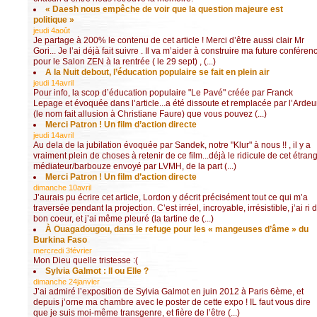
« Daesh nous empêche de voir que la question majeure est
politique »
jeudi 4août
Je partage à 200% le contenu de cet article ! Merci d’être aussi clair Mr
Gori... Je l’ai déjà fait suivre . Il va m’aider à construire ma future conféren
pour le Salon ZEN à la rentrée ( le 29 sept) , (...)
A la Nuit debout, l’éducation populaire se fait en plein air
jeudi 14avril
Pour info, la scop d’éducation populaire "Le Pavé" créée par Franck
Lepage et évoquée dans l’article...a été dissoute et remplacée par l’Ardeu
(le nom fait allusion à Christiane Faure) que vous pouvez (...)
Merci Patron ! Un film d’action directe
jeudi 14avril
Au dela de la jubilation évoquée par Sandek, notre "Klur" à nous !! , il y a
vraiment plein de choses à retenir de ce film...déjà le ridicule de cet étran
médiateur/barbouze envoyé par LVMH, de la part (...)
Merci Patron ! Un film d’action directe
dimanche 10avril
J’aurais pu écrire cet article, Lordon y décrit précisément tout ce qui m’a
traversée pendant la projection. C’est irréel, incroyable, irrésistible, j’ai ri 
bon coeur, et j’ai même pleuré (la tartine de (...)
À Ouagadougou, dans le refuge pour les « mangeuses d’âme » du
Burkina Faso
mercredi 3février
Mon Dieu quelle tristesse :(
Sylvia Galmot : Il ou Elle ?
dimanche 24janvier
J’ai admiré l’exposition de Sylvia Galmot en juin 2012 à Paris 6ème, et
depuis j’orne ma chambre avec le poster de cette expo ! IL faut vous dire
que je suis moi-même transgenre, et fière de l’être (...)