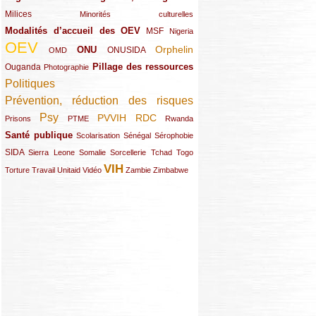
Milices
(34/289)
(15/289)
Minorités culturelles
Modalités d’accueil des OEV
(58/289)
(54/289)
(27/289)
MSF
Nigeria
OEV
(269/289)
(26/289)
(58/289)
(44/289)
(112/289)
Orphelin
ONU
ONUSIDA
OMD
Pillage des ressources
Ouganda
(29/289)
(27/289)
(77/289)
Photographie
Politiques
(120/289)
Prévention, réduction des risques
(131/289)
Psy
PVVIH
RDC
(22/289)
(119/289)
(12/289)
(111/289)
(104/289)
(23/289)
Prisons
PTME
Rwanda
Santé publique
(59/289)
(9/289)
(13/289)
(19/289)
Scolarisation
Sénégal
Sérophobie
SIDA
(29/289)
(13/289)
(12/289)
(19/289)
(10/289)
(15/289)
Sierra Leone
Somalie
Sorcellerie
Tchad
Togo
VIH
(17/289)
(21/289)
(26/289)
(23/289)
(154/289)
(12/289)
(21/289)
Torture
Travail
Unitaid
Vidéo
Zambie
Zimbabwe