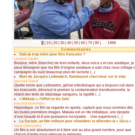
0
|
10
|
20
|
30
|
40
|
50
|
60
|
70
|
80
|
...
- 1996
Commentaires
Suis-je trop noire pour être française ?
vendredi 10juillet
Bonjour, mère (blanche) de trois enfants, deux noir.e.s et une asiatique, je
peux témoigner que ma fille d’origine asiatique a subi chez nous (village 
campagne du sud) beaucoup plus de racisme (...)
Mort de Jacques Leibowitch, flamboyant chercheur sur le sida
mercredi 15avril
Quelle ironie que Leibowitch, génial infectiologue qui a toujours rué dans
les brancards, dénoncé le premier la contamination transfusionnelle, le
retard des tests de dépistage sanguins, la rigidité (...)
« Makala », l’effort et les faits
mercredi 8novembre
Hypnotique, ce film se regarde en apnée, capturé que nous sommes dés
les toutes premières images. Makala est un rite initiatique, une épopée
d’une beauté et d’une puissance incroyable… Une expérience (...)
La Sociale, un film militant pour réhabiliter et défendre la « Sécu »
mardi 13décembre
Un film à voir absolument et à faire voir au plus grand nombre, pour que
chacun d’entre nous retrouve la mémoire.