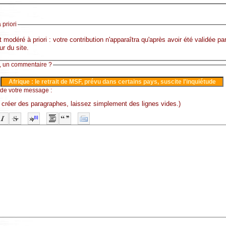
 priori
 modéré à priori : votre contribution n'apparaîtra qu'après avoir été validée pa
ur du site.
 un commentaire ?
 de votre message :
 créer des paragraphes, laissez simplement des lignes vides.)
-
-
-
-
-
-
-
-
-
-
-
-
-
-
-
-
-
-
-
-
-
-
-
-
-
-
-
-
-
-
-
-
-
-
-
-
-
-
-
-
-
-
-
-
-