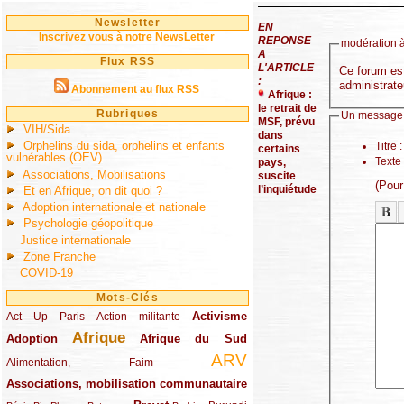
Newsletter
EN
Inscrivez vous à notre NewsLetter
REPONSE
modération à
A
Flux RSS
L'ARTICLE
Ce forum est
:
administrate
Abonnement au flux RSS
Afrique :
le retrait de
Rubriques
Un message,
MSF, prévu
VIH/Sida
dans
Orphelins du sida, orphelins et enfants
Titre :
certains
vulnérables (OEV)
Texte
pays,
Associations, Mobilisations
suscite
(Pour
l’inquiétude
Et en Afrique, on dit quoi ?
Adoption internationale et nationale
Psychologie géopolitique
Justice internationale
Zone Franche
COVID-19
Mots-Clés
Activisme
Act Up Paris
(49/289)
(32/289)
(73/289)
Action militante
Afrique
Adoption
(82/289)
(161/289)
(73/289)
Afrique du Sud
ARV
(48/289)
(203/289)
Alimentation, Faim
Associations, mobilisation communautaire
(65/289)