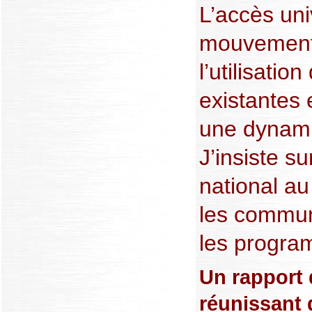
L’accès uni
mouvement s
l’utilisatio
existantes 
une dynami
J’insiste s
national au
les commun
les progra
Un rapport d
réunissant 