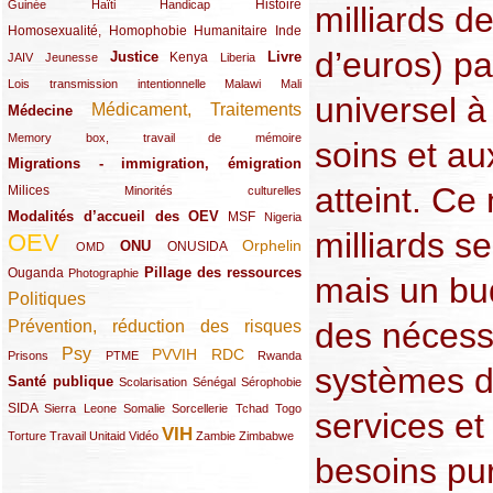
(12/289)
(15/289)
(10/289)
(49/289)
Histoire
Guinée
Haïti
Handicap
milliards de
Homosexualité, Homophobie
(44/289)
(47/289)
(34/289)
Humanitaire
Inde
d’euros) pa
Justice
Livre
(10/289)
(21/289)
(65/289)
(35/289)
(25/289)
(62/289)
Kenya
JAIV
Jeunesse
Liberia
(24/289)
(11/289)
(21/289)
Lois transmission intentionnelle
Malawi
Mali
universel à
Médicament, Traitements
Médecine
(62/289)
(142/289)
(11/289)
Memory box, travail de mémoire
soins et au
Migrations - immigration, émigration
(67/289)
atteint. Ce
Milices
(34/289)
(15/289)
Minorités culturelles
Modalités d’accueil des OEV
(58/289)
(54/289)
(27/289)
MSF
Nigeria
milliards s
OEV
(269/289)
(26/289)
(58/289)
(44/289)
(112/289)
Orphelin
ONU
ONUSIDA
OMD
Pillage des ressources
Ouganda
(29/289)
(27/289)
(77/289)
Photographie
mais un bu
Politiques
(120/289)
des nécessi
Prévention, réduction des risques
(131/289)
Psy
PVVIH
RDC
(22/289)
(119/289)
(12/289)
(111/289)
(104/289)
(23/289)
Prisons
PTME
Rwanda
systèmes de
Santé publique
(59/289)
(9/289)
(13/289)
(19/289)
Scolarisation
Sénégal
Sérophobie
SIDA
(29/289)
(13/289)
(12/289)
(19/289)
(10/289)
(15/289)
Sierra Leone
Somalie
Sorcellerie
Tchad
Togo
services et
VIH
(17/289)
(21/289)
(26/289)
(23/289)
(154/289)
(12/289)
(21/289)
Torture
Travail
Unitaid
Vidéo
Zambie
Zimbabwe
besoins pu