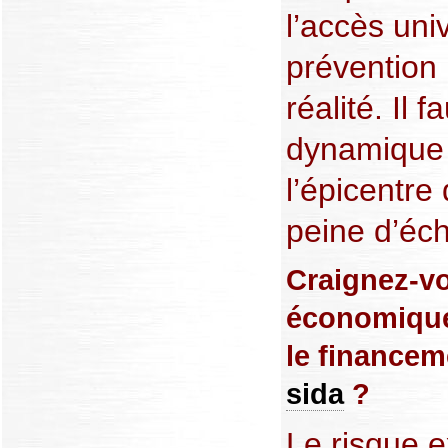
l’accès uni
prévention 
réalité. Il 
dynamique d
l’épicentre
peine d’éc
Craignez-vo
économique
le financeme
sida
?
Le risque e