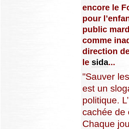
encore le F
pour l’enfa
public mardi
comme inad
direction d
le
sida
...
"Sauver les
est un slo
politique. L
cachée de 
Chaque jou