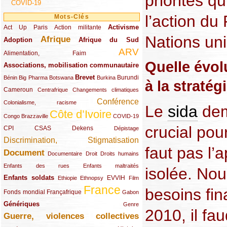
priorités q
COVID-19
l’action d
Mots-Clés
Activisme
Act Up Paris
(49/289)
(32/289)
(73/289)
Action militante
Nations uni
Afrique
Adoption
(82/289)
(161/289)
(73/289)
Afrique du Sud
ARV
(48/289)
(203/289)
Alimentation, Faim
Quelle évol
Associations, mobilisation communautaire
(65/289)
Brevet
(13/289)
(16/289)
(9/289)
(83/289)
(18/289)
(30/289)
Burundi
Bénin
Big Pharma
Botswana
Burkina
à la stratégi
Cameroun
(47/289)
(23/289)
(10/289)
Centrafrique
Changements climatiques
Conférence
(19/289)
(118/289)
Colonialisme, racisme
Le
sida
dem
Côte d’Ivoire
(24/289)
(263/289)
(13/289)
Congo Brazzaville
COVID-19
crucial pou
CPI
(48/289)
(32/289)
(29/289)
(19/289)
CSAS
Dekens
Dépistage
Discrimination, Stigmatisation
(131/289)
faut pas l’
Document
(145/289)
(9/289)
(20/289)
(22/289)
Documentaire
Droit
Droits humains
(21/289)
(10/289)
Enfants des rues
Enfants maltraités
isolée. Nou
Enfants soldats
(68/289)
(12/289)
(15/289)
(55/289)
(22/289)
EVVIH
Ethiopie
Ethnopsy
Film
France
besoins fin
(48/289)
(39/289)
(289/289)
(12/289)
Fonds mondial
Françafrique
Gabon
Génériques
(59/289)
(22/289)
Genre
2010, il fa
Guerre, violences collectives
(149/289)