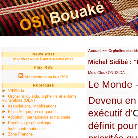
Accueil
>>
Orphelins du sid
Newsletter
Inscrivez vous à notre NewsLetter
Michel Sidibé : "
Flux RSS
Mots-Clés
/ ONUSIDA
Abonnement au flux RSS
Le Monde -
Rubriques
VIH/Sida
Orphelins du sida, orphelins et enfants
Devenu en j
vulnérables (OEV)
Associations, Mobilisations
exécutif d’
Et en Afrique, on dit quoi ?
Adoption internationale et nationale
définit pou
Psychologie géopolitique
Justice internationale
Zone Franche