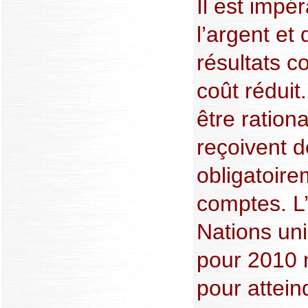
Il est impé
l’argent et
résultats c
coût réduit
être ration
reçoivent d
obligatoir
comptes. L’o
Nations uni
pour 2010 
pour attein