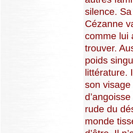
silence. Sa
Cézanne va
comme lui a
trouver. A
poids singu
littérature
son visage
d’angoisse 
rude du dé
monde tissé 