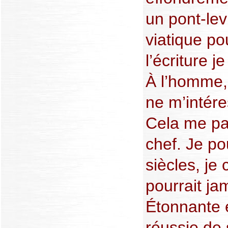
un pont-lev
viatique po
l’écriture j
À l’homme, 
ne m’intér
Cela me pa
chef. Je pou
siècles, je
pourrait ja
Étonnante e
réussie de