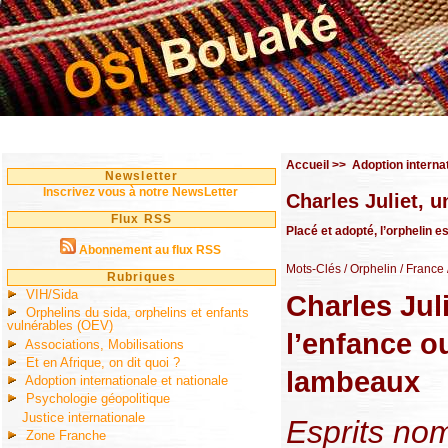
Accueil
>>
Adoption internat
Newsletter
Inscrivez vous à notre NewsLetter
Charles Juliet, 
Flux RSS
Placé et adopté, l’orphelin 
Abonnement au flux RSS
Mots-Clés
/ Orphelin
/ France
Rubriques
VIH/Sida
Charles Jul
Orphelins du sida, orphelins et enfants
vulnérables (OEV)
l’enfance o
Associations, Mobilisations
Et en Afrique, on dit quoi ?
lambeaux
Adoption internationale et nationale
Psychologie géopolitique
Justice internationale
Esprits nom
Zone Franche