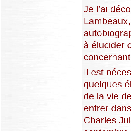
Je l’ai déc
Lambeaux, 
autobiogra
à élucider
concernant
Il est néce
quelques é
de la vie d
entrer dans
Charles Jul