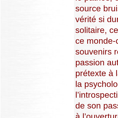
source bru
vérité si d
solitaire,
ce monde-ci
souvenirs r
passion au
prétexte à 
la psychol
l’introspect
de son pass
à l’ouvertu