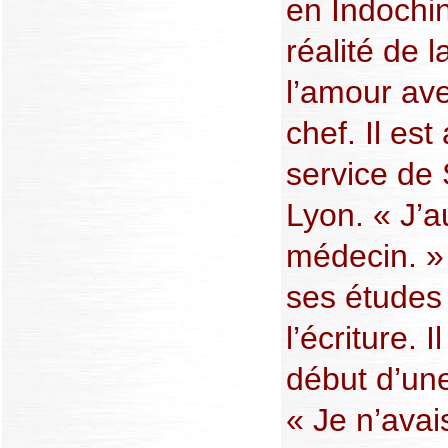
en Indochin
réalité de l
l’amour av
chef. Il est
service de 
Lyon. « J’au
médecin. » 
ses études
l’écriture.
début d’un
« Je n’ava