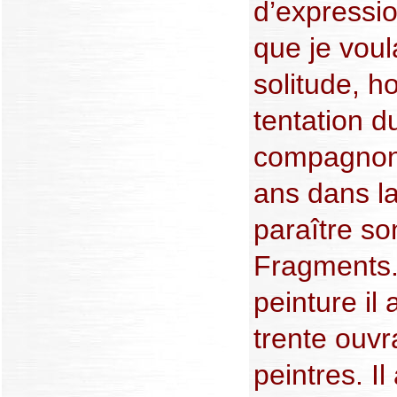
d’expressi
que je voul
solitude, h
tentation d
compagnons.
ans dans la
paraître so
Fragments.
peinture il
trente ouv
peintres. Il