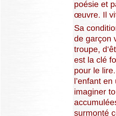
poésie et p
œuvre. Il v
Sa conditi
de garçon v
troupe, d‘ê
est la clé 
pour le lire
l’enfant en 
imaginer to
accumulées.
surmonté ce