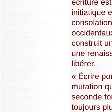
écriture es
initiatique
consolatio
occidentaux
construit 
une renaiss
libérer.
« Écrire po
mutation qu
seconde foi
toujours pl