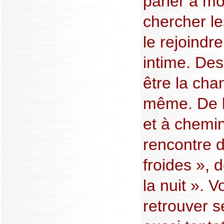
parler à m
chercher le
le rejoindre
intime. Des
être la chan
même. De l
et à chemine
rencontre 
froides », 
la nuit ». 
retrouver 