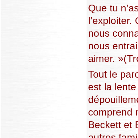
Que tu n’as
l’exploiter
nous connaî
nous entrai
aimer. »(Tr
Tout le par
est la lent
dépouilleme
comprend mi
Beckett et
autres famil