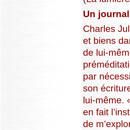
Un journa
Charles Jul
et biens d
de lui-mêm
préméditat
par nécessi
son écritur
lui-même. «
en fait l’i
de m’explor