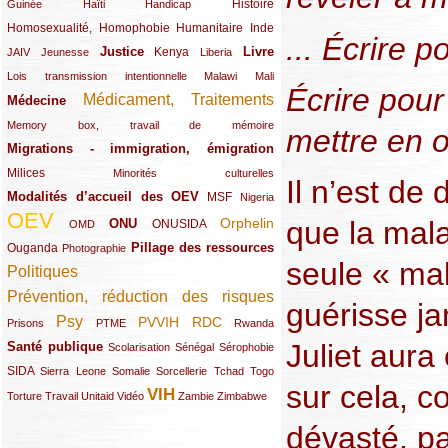
(12/289)
(15/289)
(10/289)
(49/289)
Histoire
Guinée
Haïti
Handicap
Homosexualité, Homophobie
(44/289)
(47/289)
(34/289)
Humanitaire
Inde
... Écrire 
Justice
Livre
(10/289)
(21/289)
(65/289)
(35/289)
(25/289)
(62/289)
Kenya
JAIV
Jeunesse
Liberia
(24/289)
(11/289)
(21/289)
Lois transmission intentionnelle
Malawi
Mali
Écrire pour
Médicament, Traitements
Médecine
(62/289)
(142/289)
(11/289)
Memory box, travail de mémoire
mettre en o
Migrations - immigration, émigration
(67/289)
Milices
(34/289)
(15/289)
Minorités culturelles
Il n’est de 
Modalités d’accueil des OEV
(58/289)
(54/289)
(27/289)
MSF
Nigeria
OEV
(269/289)
(26/289)
(58/289)
(44/289)
(112/289)
Orphelin
que la mala
ONU
ONUSIDA
OMD
Pillage des ressources
Ouganda
(29/289)
(27/289)
(77/289)
Photographie
seule « ma
Politiques
(120/289)
Prévention, réduction des risques
(131/289)
guérisse ja
Psy
PVVIH
RDC
(22/289)
(119/289)
(12/289)
(111/289)
(104/289)
(23/289)
Prisons
PTME
Rwanda
Juliet aura
Santé publique
(59/289)
(9/289)
(13/289)
(19/289)
Scolarisation
Sénégal
Sérophobie
SIDA
(29/289)
(13/289)
(12/289)
(19/289)
(10/289)
(15/289)
Sierra Leone
Somalie
Sorcellerie
Tchad
Togo
sur cela, 
VIH
(17/289)
(21/289)
(26/289)
(23/289)
(154/289)
(12/289)
(21/289)
Torture
Travail
Unitaid
Vidéo
Zambie
Zimbabwe
dévasté, pa