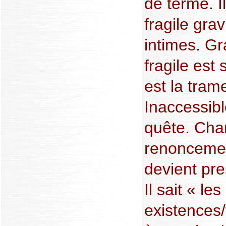
de terme. I
fragile gra
intimes. Gr
fragile est
est la trame
Inaccessibl
quête. Char
renoncement
devient pre
Il sait « les
existences/