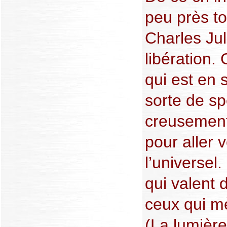
peu près to
Charles Jul
libération.
qui est en 
sorte de sp
creusement 
pour aller 
l’universel
qui valent 
ceux qui mè
(La lumière