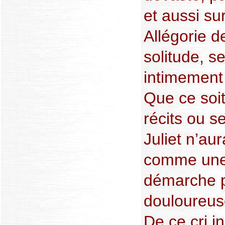
et aussi sur
Allégorie d
solitude, s
intimement 
Que ce soit
récits ou s
Juliet n’aur
comme une 
démarche p
douloureus
De ce cri i