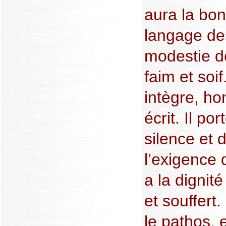
aura la bon
langage de
modestie de
faim et soif.
intègre, ho
écrit. Il po
silence et 
l’exigence 
a la dignit
et souffert.
le pathos, e