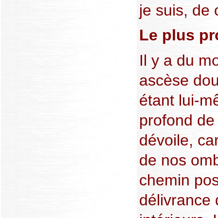
je suis, de 
Le plus p
Il y a du m
ascèse dou
étant lui-m
profond de 
dévoile, car
de nos omb
chemin poss
délivrance