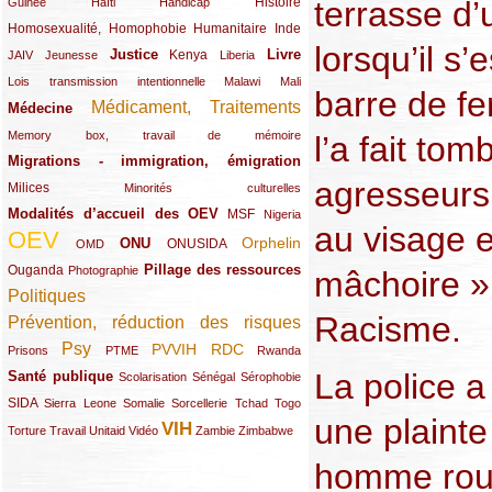
terrasse d’
(12/289)
(15/289)
(10/289)
(49/289)
Histoire
Guinée
Haïti
Handicap
Homosexualité, Homophobie
(44/289)
(47/289)
(34/289)
Humanitaire
Inde
lorsqu’il s’
Justice
Livre
(10/289)
(21/289)
(65/289)
(35/289)
(25/289)
(62/289)
Kenya
JAIV
Jeunesse
Liberia
(24/289)
(11/289)
(21/289)
Lois transmission intentionnelle
Malawi
Mali
barre de fer
Médicament, Traitements
Médecine
(62/289)
(142/289)
(11/289)
Memory box, travail de mémoire
l’a fait tom
Migrations - immigration, émigration
(67/289)
agresseurs
Milices
(34/289)
(15/289)
Minorités culturelles
Modalités d’accueil des OEV
(58/289)
(54/289)
(27/289)
MSF
Nigeria
au visage e
OEV
(269/289)
(26/289)
(58/289)
(44/289)
(112/289)
Orphelin
ONU
ONUSIDA
OMD
Pillage des ressources
Ouganda
(29/289)
(27/289)
(77/289)
Photographie
mâchoire »
Politiques
(120/289)
Racisme.
Prévention, réduction des risques
(131/289)
Psy
PVVIH
RDC
(22/289)
(119/289)
(12/289)
(111/289)
(104/289)
(23/289)
Prisons
PTME
Rwanda
La police a
Santé publique
(59/289)
(9/289)
(13/289)
(19/289)
Scolarisation
Sénégal
Sérophobie
SIDA
(29/289)
(13/289)
(12/289)
(19/289)
(10/289)
(15/289)
Sierra Leone
Somalie
Sorcellerie
Tchad
Togo
une plaint
VIH
(17/289)
(21/289)
(26/289)
(23/289)
(154/289)
(12/289)
(21/289)
Torture
Travail
Unitaid
Vidéo
Zambie
Zimbabwe
homme roué