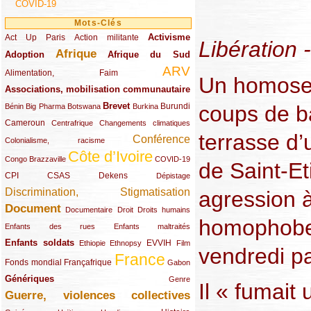
COVID-19
Mots-Clés
Activisme
Act Up Paris
(49/289)
(32/289)
(73/289)
Action militante
Libération 
Afrique
Adoption
(82/289)
(161/289)
(73/289)
Afrique du Sud
ARV
(48/289)
(203/289)
Alimentation, Faim
Un homosex
Associations, mobilisation communautaire
(65/289)
Brevet
coups de ba
(13/289)
(16/289)
(9/289)
(83/289)
(18/289)
(30/289)
Burundi
Bénin
Big Pharma
Botswana
Burkina
Cameroun
(47/289)
(23/289)
(10/289)
Centrafrique
Changements climatiques
terrasse d’
Conférence
(19/289)
(118/289)
Colonialisme, racisme
Côte d’Ivoire
(24/289)
(263/289)
(13/289)
Congo Brazzaville
COVID-19
de Saint-Et
CPI
(48/289)
(32/289)
(29/289)
(19/289)
CSAS
Dekens
Dépistage
Discrimination, Stigmatisation
agression 
(131/289)
Document
(145/289)
(9/289)
(20/289)
(22/289)
Documentaire
Droit
Droits humains
homophobe
(21/289)
(10/289)
Enfants des rues
Enfants maltraités
Enfants soldats
(68/289)
(12/289)
(15/289)
(55/289)
(22/289)
EVVIH
Ethiopie
Ethnopsy
Film
vendredi p
France
(48/289)
(39/289)
(289/289)
(12/289)
Fonds mondial
Françafrique
Gabon
Génériques
(59/289)
(22/289)
Genre
Il « fumait 
Guerre, violences collectives
(149/289)