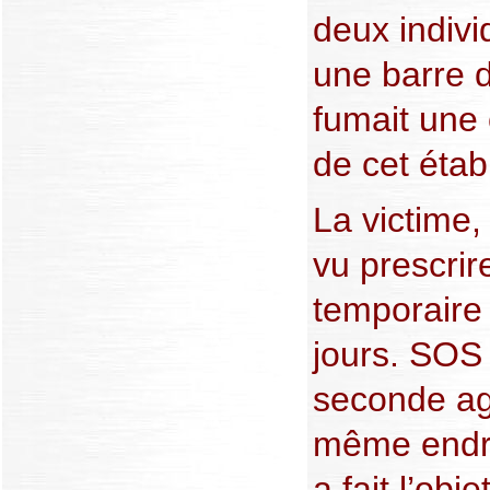
deux indivi
une barre de
fumait une 
de cet étab
La victime,
vu prescrir
temporaire 
jours. SOS
seconde ag
même endro
a fait l’obj