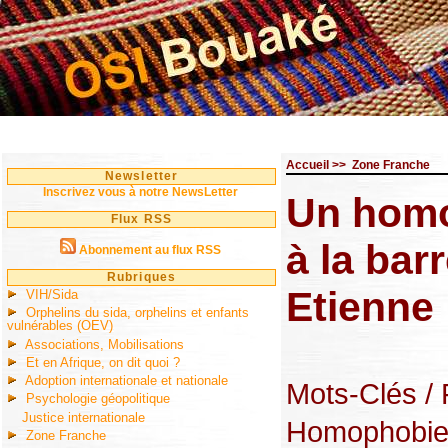
Accueil
>>
Zone Franche
Newsletter
Inscrivez vous à notre NewsLetter
Un homo
Flux RSS
à la barr
Abonnement au flux RSS
Rubriques
Etienne
VIH/Sida
Orphelins du sida, orphelins et enfants
vulnérables (OEV)
Associations, Mobilisations
Et en Afrique, on dit quoi ?
Adoption internationale et nationale
Mots-Clés
/
Psychologie géopolitique
Justice internationale
Homophobi
Zone Franche