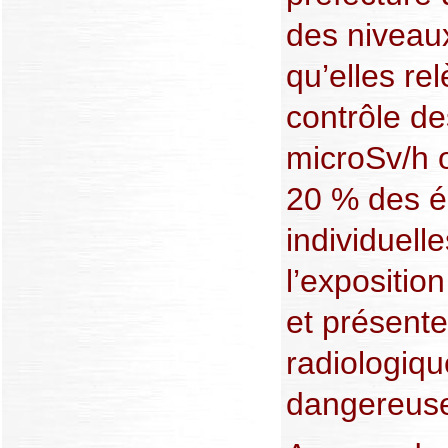
des niveaux
qu’elles re
contrôle d
microSv/h o
20 % des é
individuell
l’expositio
et présente
radiologiq
dangereus