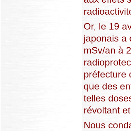
radioactivit
Or, le 19 a
japonais a 
mSv/an à 2
radioprotec
préfecture
que des en
telles dos
révoltant e
Nous cond