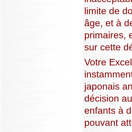
limite de d
âge, et à d
primaires, e
sur cette d
Votre Exce
instamment
japonais a
décision au
enfants à d
pouvant at