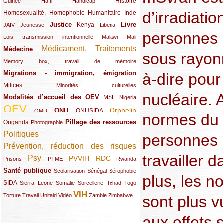
(12/289)
(15/289)
(10/289)
(49/289)
Histoire
Guinée
Haïti
Handicap
d’irradiati
Homosexualité, Homophobie
(44/289)
(47/289)
(34/289)
Humanitaire
Inde
Justice
Livre
(10/289)
(21/289)
(65/289)
(35/289)
(25/289)
(62/289)
Kenya
JAIV
Jeunesse
Liberia
personnes 
(24/289)
(11/289)
(21/289)
Lois transmission intentionnelle
Malawi
Mali
Médicament, Traitements
Médecine
(62/289)
(142/289)
sous rayonn
(11/289)
Memory box, travail de mémoire
Migrations - immigration, émigration
(67/289)
à-dire pour 
Milices
(34/289)
(15/289)
Minorités culturelles
nucléaire. A
Modalités d’accueil des OEV
(58/289)
(54/289)
(27/289)
MSF
Nigeria
OEV
(269/289)
(26/289)
(58/289)
(44/289)
(112/289)
Orphelin
ONU
ONUSIDA
OMD
normes du t
Pillage des ressources
Ouganda
(29/289)
(27/289)
(77/289)
Photographie
Politiques
(120/289)
personnes 
Prévention, réduction des risques
(131/289)
travailler 
Psy
PVVIH
RDC
(22/289)
(119/289)
(12/289)
(111/289)
(104/289)
(23/289)
Prisons
PTME
Rwanda
Santé publique
(59/289)
(9/289)
(13/289)
(19/289)
Scolarisation
Sénégal
Sérophobie
plus, les n
SIDA
(29/289)
(13/289)
(12/289)
(19/289)
(10/289)
(15/289)
Sierra Leone
Somalie
Sorcellerie
Tchad
Togo
VIH
(17/289)
(21/289)
(26/289)
(23/289)
(154/289)
(12/289)
(21/289)
Torture
Travail
Unitaid
Vidéo
Zambie
Zimbabwe
sont plus v
aux effets 