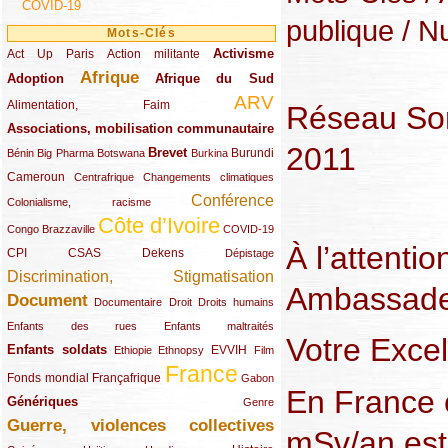
COVID-19
publique
/ Nu
Mots-Clés
Activisme
Act Up Paris
(49/289)
(32/289)
(73/289)
Action militante
Afrique
Adoption
(82/289)
(161/289)
(73/289)
Afrique du Sud
ARV
(48/289)
(203/289)
Alimentation, Faim
Réseau Sort
Associations, mobilisation communautaire
(65/289)
2011
Brevet
(13/289)
(16/289)
(9/289)
(83/289)
(18/289)
(30/289)
Burundi
Bénin
Big Pharma
Botswana
Burkina
Cameroun
(47/289)
(23/289)
(10/289)
Centrafrique
Changements climatiques
Conférence
(19/289)
(118/289)
Colonialisme, racisme
Côte d’Ivoire
(24/289)
(263/289)
(13/289)
Congo Brazzaville
COVID-19
À l’attenti
CPI
(48/289)
(32/289)
(29/289)
(19/289)
CSAS
Dekens
Dépistage
Discrimination, Stigmatisation
(131/289)
Ambassade
Document
(145/289)
(9/289)
(20/289)
(22/289)
Documentaire
Droit
Droits humains
(21/289)
(10/289)
Enfants des rues
Enfants maltraités
Votre Excel
Enfants soldats
(68/289)
(12/289)
(15/289)
(55/289)
(22/289)
EVVIH
Ethiopie
Ethnopsy
Film
France
(48/289)
(39/289)
(289/289)
(12/289)
Fonds mondial
Françafrique
Gabon
En France
Génériques
(59/289)
(22/289)
Genre
Guerre, violences collectives
(149/289)
mSv/an est