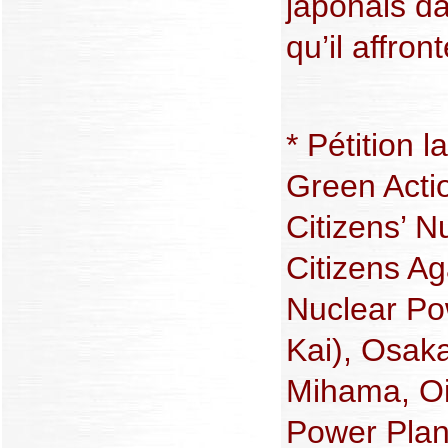
japonais da
qu’il affron
* Pétition 
Green Acti
Citizens’ N
Citizens A
Nuclear Po
Kai), Osaka
Mihama, Oi
Power Plan