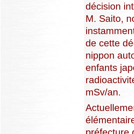
décision in
M. Saito, 
instamment
de cette d
nippon auto
enfants ja
radioactivi
mSv/an.
Actuelleme
élémentaire
préfecture