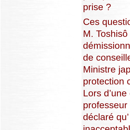
prise ?
Ces questi
M. Toshisô
démissionné
de conseill
Ministre ja
protection c
Lors d’une 
professeur
déclaré qu’ "
inacceptabl