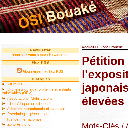
Accueil
>>
Zone Franche
Newsletter
Inscrivez vous à notre NewsLetter
Pétition
Flux RSS
l’exposi
Abonnement au flux RSS
Rubriques
japonai
VIH/Sida
Orphelins du sida, orphelins et enfants
vulnérables (OEV)
élevées 
Associations, Mobilisations
Et en Afrique, on dit quoi ?
Adoption internationale et nationale
Psychologie géopolitique
Justice internationale
Mots-Clés
/
Zone Franche