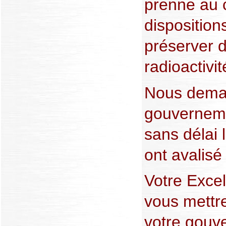
prenne au c
disposition
préserver d
radioactivit
Nous dema
gouverneme
sans délai 
ont avalisé
Votre Exce
vous mettr
votre gouv