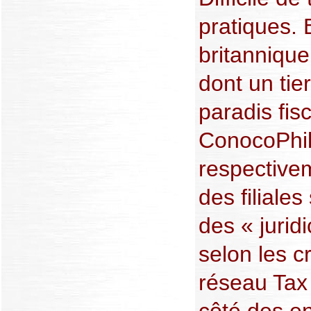
pratiques.
britannique
dont un ti
paradis fi
ConocoPhil
respective
des filiale
des « jurid
selon les cr
réseau Tax
côté des en