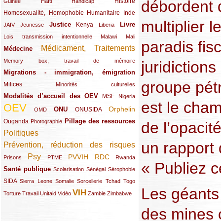
(12/289)
(15/289)
(10/289)
(49/289)
Histoire
débordent 
Guinée
Haïti
Handicap
Homosexualité, Homophobie
(44/289)
(47/289)
(34/289)
Humanitaire
Inde
multiplier l
Justice
Livre
(10/289)
(21/289)
(65/289)
(35/289)
(25/289)
(62/289)
Kenya
JAIV
Jeunesse
Liberia
(24/289)
(11/289)
(21/289)
Lois transmission intentionnelle
Malawi
Mali
paradis fis
Médicament, Traitements
Médecine
(62/289)
(142/289)
(11/289)
Memory box, travail de mémoire
juridiction
Migrations - immigration, émigration
(67/289)
groupe pétro
Milices
(34/289)
(15/289)
Minorités culturelles
Modalités d’accueil des OEV
(58/289)
(54/289)
(27/289)
MSF
Nigeria
est le cham
OEV
(269/289)
(26/289)
(58/289)
(44/289)
(112/289)
Orphelin
ONU
ONUSIDA
OMD
Pillage des ressources
Ouganda
(29/289)
(27/289)
(77/289)
Photographie
de l’opacit
Politiques
(120/289)
un rapport 
Prévention, réduction des risques
(131/289)
Psy
PVVIH
RDC
(22/289)
(119/289)
(12/289)
(111/289)
(104/289)
(23/289)
Prisons
PTME
Rwanda
« Publiez 
Santé publique
(59/289)
(9/289)
(13/289)
(19/289)
Scolarisation
Sénégal
Sérophobie
SIDA
(29/289)
(13/289)
(12/289)
(19/289)
(10/289)
(15/289)
Sierra Leone
Somalie
Sorcellerie
Tchad
Togo
Les géants 
VIH
(17/289)
(21/289)
(26/289)
(23/289)
(154/289)
(12/289)
(21/289)
Torture
Travail
Unitaid
Vidéo
Zambie
Zimbabwe
des mines c