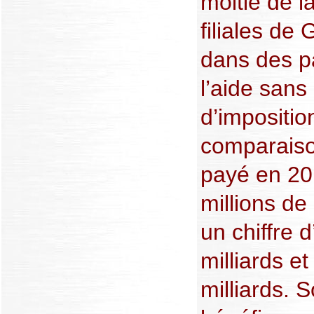
moitié de l
filiales de
dans des pa
l’aide sans
d’impositio
comparaison
payé en 20
millions de
un chiffre 
milliards e
milliards. S