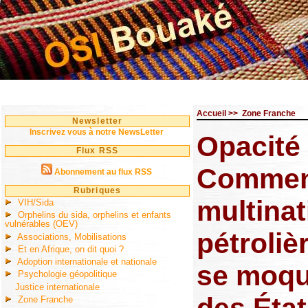
Accueil
>>
Zone Franche
Newsletter
Inscrivez vous à notre NewsLetter
Opacité 
Flux RSS
Commen
Abonnement au flux RSS
Rubriques
multinat
VIH/Sida
Orphelins du sida, orphelins et enfants
vulnérables (OEV)
pétroliè
Associations, Mobilisations
Et en Afrique, on dit quoi ?
Adoption internationale et nationale
se moque
Psychologie géopolitique
Justice internationale
Zone Franche