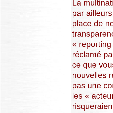
La multina
par ailleur
place de n
transparen
« reporting
réclamé par
ce que vous
nouvelles r
pas une con
les « acteur
risqueraien