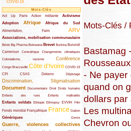
des Éta
COVID-19
Mots-Clés
Activisme
Act Up Paris
(49/289)
(32/289)
(73/289)
Action militante
Afrique
Mots-Clés
/
Adoption
(82/289)
(161/289)
(73/289)
Afrique du Sud
ARV
(48/289)
(203/289)
Alimentation, Faim
Associations, mobilisation communautaire
(65/289)
Brevet
(13/289)
(16/289)
(9/289)
(83/289)
(18/289)
(30/289)
Burundi
Bénin
Big Pharma
Botswana
Burkina
Bastamag -
Cameroun
(47/289)
(23/289)
(10/289)
Centrafrique
Changements climatiques
Conférence
(19/289)
(118/289)
Colonialisme, racisme
Rousseaux 
Côte d’Ivoire
(24/289)
(263/289)
(13/289)
Congo Brazzaville
COVID-19
- Ne payer
CPI
(48/289)
(32/289)
(29/289)
(19/289)
CSAS
Dekens
Dépistage
Discrimination, Stigmatisation
(131/289)
quand on g
Document
(145/289)
(9/289)
(20/289)
(22/289)
Documentaire
Droit
Droits humains
(21/289)
(10/289)
Enfants des rues
Enfants maltraités
dollars par 
Enfants soldats
(68/289)
(12/289)
(15/289)
(55/289)
(22/289)
EVVIH
Ethiopie
Ethnopsy
Film
France
Les multina
(48/289)
(39/289)
(289/289)
(12/289)
Fonds mondial
Françafrique
Gabon
Génériques
(59/289)
(22/289)
Genre
Chevron ou 
Guerre, violences collectives
(149/289)