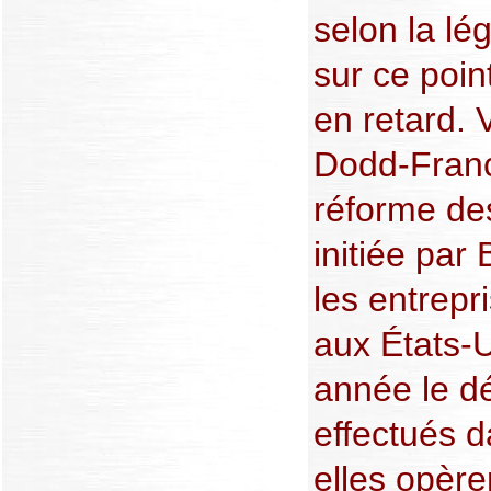
selon la lég
sur ce poin
en retard. 
Dodd-Franc
réforme de
initiée par
les entrepr
aux États-
année le d
effectués 
elles opèren