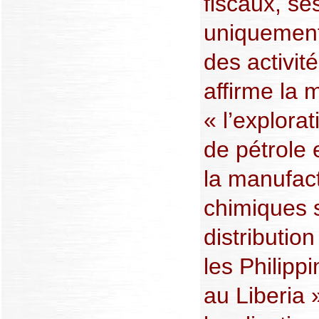
fiscaux, ses
uniquemen
des activit
affirme la m
« l’explorat
de pétrole 
la manufac
chimiques s
distributio
les Philipp
au Liberia »