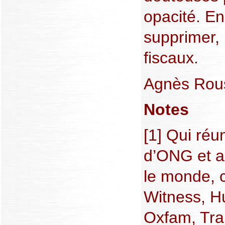
opacité. En
supprimer, 
fiscaux.
Agnès Rou
Notes
[1] Qui réu
d’ONG et as
le monde,
Witness, H
Oxfam, Tr