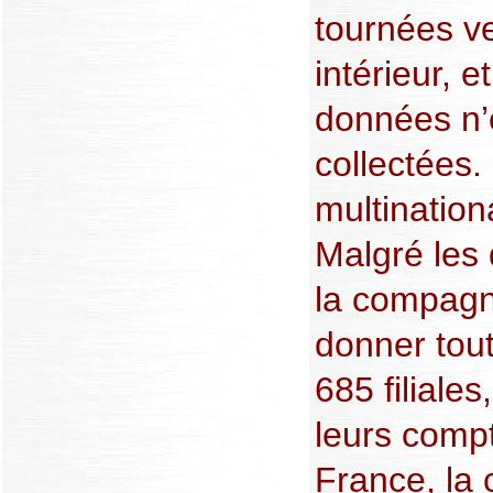
tournées v
intérieur, e
données n’
collectées.
multination
Malgré les
la compagn
donner tout
685 filiales
leurs compt
France, la 