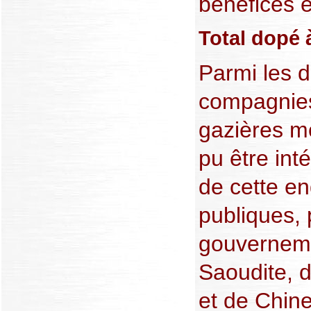
bénéfices 
Total dopé à
Parmi les d
compagnies
gazières mo
pu être int
de cette en
publiques, 
gouverneme
Saoudite, d
et de Chine