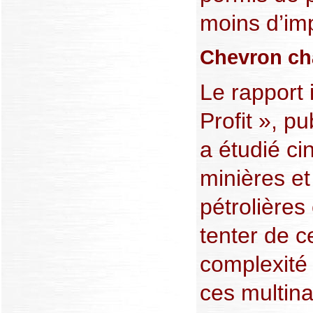
moins d’im
Chevron ch
Le rapport i
Profit », p
a étudié c
minières e
pétrolières
tenter de c
complexité 
ces multina