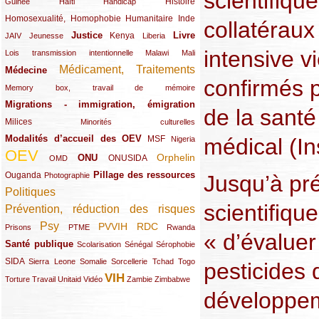
scientifiqu
(12/289)
(15/289)
(10/289)
(49/289)
Histoire
Guinée
Haïti
Handicap
Homosexualité, Homophobie
(44/289)
(47/289)
(34/289)
Humanitaire
Inde
collatéraux 
Justice
Livre
(10/289)
(21/289)
(65/289)
(35/289)
(25/289)
(62/289)
Kenya
JAIV
Jeunesse
Liberia
intensive v
(24/289)
(11/289)
(21/289)
Lois transmission intentionnelle
Malawi
Mali
Médicament, Traitements
Médecine
(62/289)
(142/289)
confirmés pa
(11/289)
Memory box, travail de mémoire
Migrations - immigration, émigration
(67/289)
de la santé
Milices
(34/289)
(15/289)
Minorités culturelles
Modalités d’accueil des OEV
(58/289)
(54/289)
(27/289)
MSF
médical (In
Nigeria
OEV
(269/289)
(26/289)
(58/289)
(44/289)
(112/289)
Orphelin
ONU
ONUSIDA
OMD
Pillage des ressources
Ouganda
(29/289)
(27/289)
(77/289)
Jusqu’à prés
Photographie
Politiques
(120/289)
scientifiqu
Prévention, réduction des risques
(131/289)
Psy
PVVIH
RDC
(22/289)
(119/289)
(12/289)
(111/289)
(104/289)
(23/289)
Prisons
PTME
Rwanda
« d’évaluer
Santé publique
(59/289)
(9/289)
(13/289)
(19/289)
Scolarisation
Sénégal
Sérophobie
SIDA
(29/289)
(13/289)
(12/289)
(19/289)
(10/289)
(15/289)
Sierra Leone
Somalie
Sorcellerie
Tchad
Togo
pesticides 
VIH
(17/289)
(21/289)
(26/289)
(23/289)
(154/289)
(12/289)
(21/289)
Torture
Travail
Unitaid
Vidéo
Zambie
Zimbabwe
développe