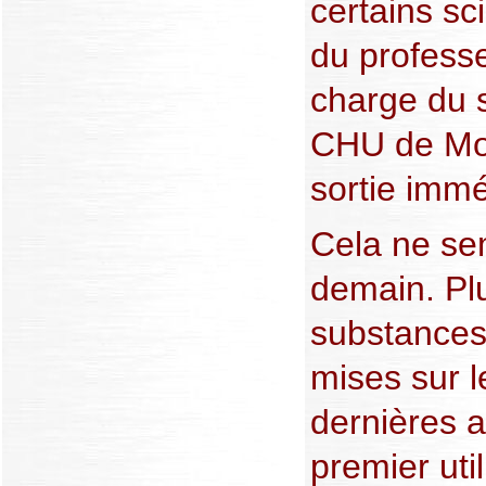
certains sci
du profess
charge du s
CHU de Mon
sortie immé
Cela ne se
demain. Pl
substances 
mises sur 
dernières 
premier uti