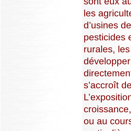
sont eux a
les agricult
d’usines de
pesticides 
rurales, le
développer
directement
s’accroît d
L’expositio
croissance, 
ou au cours