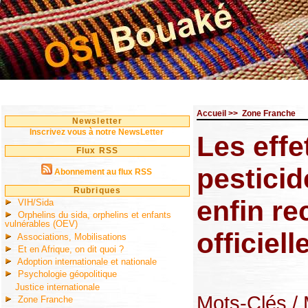
Accueil
>>
Zone Franche
Newsletter
Inscrivez vous à notre NewsLetter
Les effe
Flux RSS
pesticid
Abonnement au flux RSS
Rubriques
enfin r
VIH/Sida
Orphelins du sida, orphelins et enfants
vulnérables (OEV)
officiel
Associations, Mobilisations
Et en Afrique, on dit quoi ?
Adoption internationale et nationale
Psychologie géopolitique
Justice internationale
Mots-Clés
/
Zone Franche