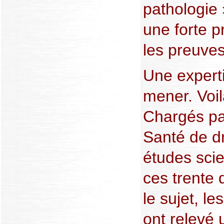
pathologie »
une forte p
les preuve
Une experti
mener. Voilà
Chargés par
Santé de d
études scie
ces trente 
le sujet, le
ont relevé 