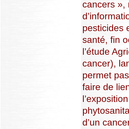
cancers », 
d’informati
pesticides 
santé, fin 
l’étude Agri
cancer), l
permet pas
faire de li
l’expositio
phytosanita
d’un cance