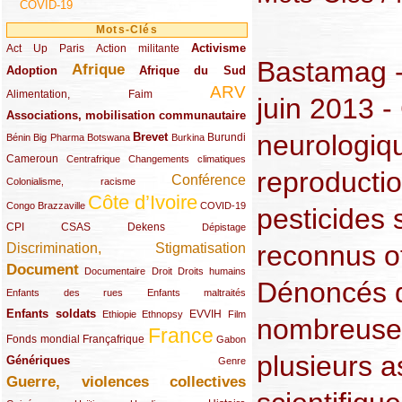
COVID-19
Mots-Clés
Activisme
Act Up Paris
(49/289)
(32/289)
(73/289)
Action militante
Bastamag -
Afrique
Adoption
(82/289)
(161/289)
(73/289)
Afrique du Sud
ARV
(48/289)
(203/289)
Alimentation, Faim
juin 2013 -
Associations, mobilisation communautaire
(65/289)
neurologiqu
Brevet
(13/289)
(16/289)
(9/289)
(83/289)
(18/289)
(30/289)
Burundi
Bénin
Big Pharma
Botswana
Burkina
Cameroun
(47/289)
(23/289)
(10/289)
Centrafrique
Changements climatiques
reproductio
Conférence
(19/289)
(118/289)
Colonialisme, racisme
Côte d’Ivoire
(24/289)
(263/289)
(13/289)
Congo Brazzaville
COVID-19
pesticides 
CPI
(48/289)
(32/289)
(29/289)
(19/289)
CSAS
Dekens
Dépistage
reconnus of
Discrimination, Stigmatisation
(131/289)
Document
(145/289)
(9/289)
(20/289)
(22/289)
Documentaire
Droit
Droits humains
Dénoncés 
(21/289)
(10/289)
Enfants des rues
Enfants maltraités
Enfants soldats
(68/289)
(12/289)
(15/289)
(55/289)
(22/289)
EVVIH
Ethiopie
Ethnopsy
Film
nombreuse
France
(48/289)
(39/289)
(289/289)
(12/289)
Fonds mondial
Françafrique
Gabon
plusieurs a
Génériques
(59/289)
(22/289)
Genre
Guerre, violences collectives
(149/289)