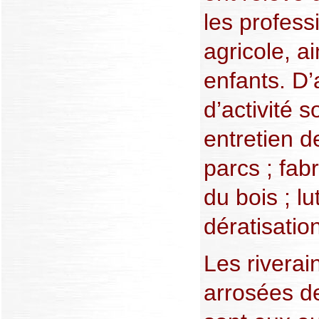
les profess
agricole, a
enfants. D’
d’activité 
entretien de
parcs ; fabr
du bois ; l
dératisatio
Les riverai
arrosées d