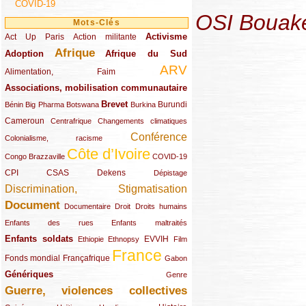
COVID-19
OSI Bouaké 
Mots-Clés
Activisme
Act Up Paris
(49/289)
(32/289)
(73/289)
Action militante
Afrique
Adoption
(82/289)
(161/289)
(73/289)
Afrique du Sud
ARV
(48/289)
(203/289)
Alimentation, Faim
Associations, mobilisation communautaire
(65/289)
Brevet
(13/289)
(16/289)
(9/289)
(83/289)
(18/289)
(30/289)
Burundi
Bénin
Big Pharma
Botswana
Burkina
Cameroun
(47/289)
(23/289)
(10/289)
Centrafrique
Changements climatiques
Conférence
(19/289)
(118/289)
Colonialisme, racisme
Côte d’Ivoire
(24/289)
(263/289)
(13/289)
Congo Brazzaville
COVID-19
CPI
(48/289)
(32/289)
(29/289)
(19/289)
CSAS
Dekens
Dépistage
Discrimination, Stigmatisation
(131/289)
Document
(145/289)
(9/289)
(20/289)
(22/289)
Documentaire
Droit
Droits humains
(21/289)
(10/289)
Enfants des rues
Enfants maltraités
Enfants soldats
(68/289)
(12/289)
(15/289)
(55/289)
(22/289)
EVVIH
Ethiopie
Ethnopsy
Film
France
(48/289)
(39/289)
(289/289)
(12/289)
Fonds mondial
Françafrique
Gabon
Génériques
(59/289)
(22/289)
Genre
Guerre, violences collectives
(149/289)