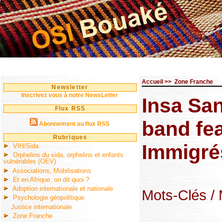
Accueil
>>
Zone Franche
Newsletter
Inscrivez vous à notre NewsLetter
Insa San
Flux RSS
band fea
Abonnement au flux RSS
Rubriques
Immigré
VIH/Sida
Orphelins du sida, orphelins et enfants
vulnérables (OEV)
Associations, Mobilisations
Et en Afrique, on dit quoi ?
Adoption internationale et nationale
Mots-Clés
/
Psychologie géopolitique
Justice internationale
Zone Franche