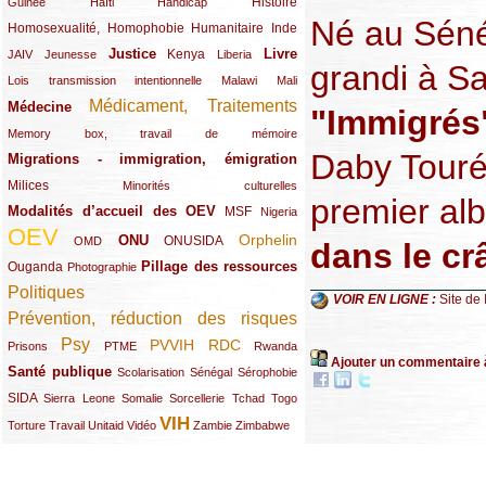
(12/289)
(15/289)
(10/289)
(49/289)
Histoire
Guinée
Haïti
Handicap
Né au Séné
Homosexualité, Homophobie
(44/289)
(47/289)
(34/289)
Humanitaire
Inde
Justice
Livre
(10/289)
(21/289)
(65/289)
(35/289)
(25/289)
(62/289)
Kenya
JAIV
Jeunesse
Liberia
grandi à Sa
(24/289)
(11/289)
(21/289)
Lois transmission intentionnelle
Malawi
Mali
Médicament, Traitements
Médecine
(62/289)
(142/289)
"Immigrés
(11/289)
Memory box, travail de mémoire
Daby Touré,
Migrations - immigration, émigration
(67/289)
Milices
(34/289)
(15/289)
Minorités culturelles
premier al
Modalités d’accueil des OEV
(58/289)
(54/289)
(27/289)
MSF
Nigeria
OEV
(269/289)
(26/289)
(58/289)
(44/289)
(112/289)
Orphelin
ONU
ONUSIDA
OMD
dans le cr
Pillage des ressources
Ouganda
(29/289)
(27/289)
(77/289)
Photographie
Politiques
(120/289)
VOIR EN LIGNE :
Site de
Prévention, réduction des risques
(131/289)
Psy
PVVIH
RDC
(22/289)
(119/289)
(12/289)
(111/289)
(104/289)
(23/289)
Prisons
PTME
Rwanda
Ajouter un commentaire 
Santé publique
(59/289)
(9/289)
(13/289)
(19/289)
Scolarisation
Sénégal
Sérophobie
SIDA
(29/289)
(13/289)
(12/289)
(19/289)
(10/289)
(15/289)
Sierra Leone
Somalie
Sorcellerie
Tchad
Togo
VIH
(17/289)
(21/289)
(26/289)
(23/289)
(154/289)
(12/289)
(21/289)
Torture
Travail
Unitaid
Vidéo
Zambie
Zimbabwe