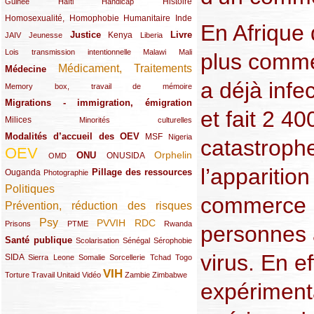
(12/289)
(15/289)
(10/289)
(49/289)
Histoire
Guinée
Haïti
Handicap
Homosexualité, Homophobie
(44/289)
(47/289)
(34/289)
Humanitaire
Inde
En Afrique 
Justice
Livre
(10/289)
(21/289)
(65/289)
(35/289)
(25/289)
(62/289)
Kenya
JAIV
Jeunesse
Liberia
(24/289)
(11/289)
(21/289)
Lois transmission intentionnelle
Malawi
Mali
plus comme
Médicament, Traitements
Médecine
(62/289)
(142/289)
a déjà inf
(11/289)
Memory box, travail de mémoire
Migrations - immigration, émigration
(67/289)
et fait 2 4
Milices
(34/289)
(15/289)
Minorités culturelles
Modalités d’accueil des OEV
(58/289)
(54/289)
(27/289)
MSF
Nigeria
catastroph
OEV
(269/289)
(26/289)
(58/289)
(44/289)
(112/289)
Orphelin
ONU
ONUSIDA
OMD
l’apparitio
Pillage des ressources
Ouganda
(29/289)
(27/289)
(77/289)
Photographie
Politiques
(120/289)
commerce :
Prévention, réduction des risques
(131/289)
Psy
PVVIH
RDC
(22/289)
(119/289)
(12/289)
(111/289)
(104/289)
(23/289)
Prisons
PTME
Rwanda
personnes 
Santé publique
(59/289)
(9/289)
(13/289)
(19/289)
Scolarisation
Sénégal
Sérophobie
virus. En e
SIDA
(29/289)
(13/289)
(12/289)
(19/289)
(10/289)
(15/289)
Sierra Leone
Somalie
Sorcellerie
Tchad
Togo
VIH
(17/289)
(21/289)
(26/289)
(23/289)
(154/289)
(12/289)
(21/289)
Torture
Travail
Unitaid
Vidéo
Zambie
Zimbabwe
expérimenta