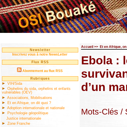
Accueil
>>
Et en Afrique, on 
Newsletter
Inscrivez vous à notre NewsLetter
Ebola : 
Flux RSS
surviva
Abonnement au flux RSS
Rubriques
d’un ma
VIH/Sida
Orphelins du sida, orphelins et enfants
vulnérables (OEV)
Associations, Mobilisations
Et en Afrique, on dit quoi ?
Adoption internationale et nationale
Mots-Clés
/
Psychologie géopolitique
Justice internationale
Zone Franche