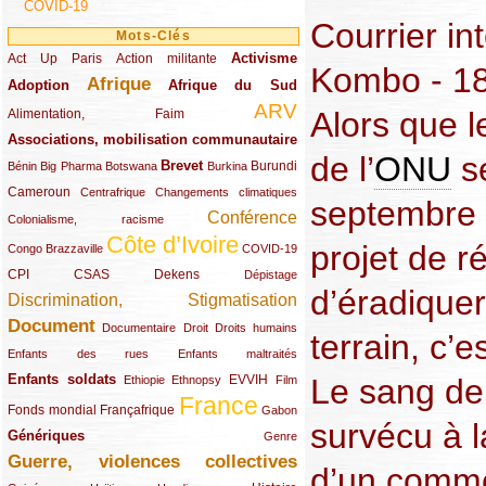
COVID-19
Courrier int
Mots-Clés
Activisme
Act Up Paris
(49/289)
(32/289)
(73/289)
Action militante
Kombo - 18
Afrique
Adoption
(82/289)
(161/289)
(73/289)
Afrique du Sud
ARV
(48/289)
(203/289)
Alors que l
Alimentation, Faim
Associations, mobilisation communautaire
(65/289)
de l’
ONU
se
Brevet
(13/289)
(16/289)
(9/289)
(83/289)
(18/289)
(30/289)
Burundi
Bénin
Big Pharma
Botswana
Burkina
Cameroun
(47/289)
(23/289)
(10/289)
Centrafrique
Changements climatiques
septembre 
Conférence
(19/289)
(118/289)
Colonialisme, racisme
Côte d’Ivoire
(24/289)
(263/289)
(13/289)
projet de ré
Congo Brazzaville
COVID-19
CPI
(48/289)
(32/289)
(29/289)
(19/289)
CSAS
Dekens
Dépistage
d’éradiquer
Discrimination, Stigmatisation
(131/289)
Document
(145/289)
(9/289)
(20/289)
(22/289)
Documentaire
Droit
Droits humains
terrain, c’e
(21/289)
(10/289)
Enfants des rues
Enfants maltraités
Enfants soldats
(68/289)
(12/289)
(15/289)
(55/289)
(22/289)
EVVIH
Le sang de
Ethiopie
Ethnopsy
Film
France
(48/289)
(39/289)
(289/289)
(12/289)
Fonds mondial
Françafrique
Gabon
survécu à l
Génériques
(59/289)
(22/289)
Genre
Guerre, violences collectives
(149/289)
d’un comm