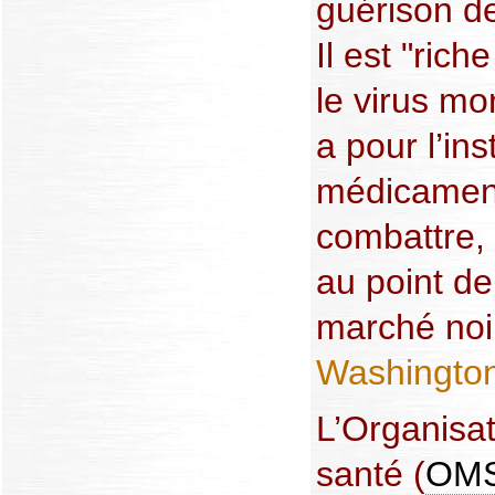
guérison de
Il est "rich
le virus mor
a pour l’in
médicament
combattre,
au point de
marché noi
Washington
L’Organisat
santé (
OM