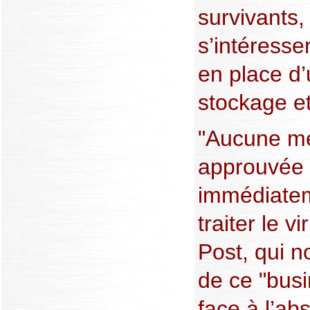
survivants,
s’intéresse
en place d
stockage et
"Aucune mé
approuvée 
immédiatem
traiter le v
Post, qui n
de ce "busi
face à l’ab