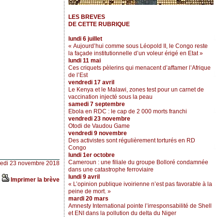
LES BREVES
DE CETTE RUBRIQUE
lundi 6 juillet
« Aujourd’hui comme sous Léopold II, le Congo reste
la façade institutionnelle d’un voleur érigé en Etat »
lundi 11 mai
Ces criquets pèlerins qui menacent d’affamer l’Afrique
de l’Est
vendredi 17 avril
Le Kenya et le Malawi, zones test pour un carnet de
vaccination injecté sous la peau
samedi 7 septembre
Ebola en RDC : le cap de 2 000 morts franchi
vendredi 23 novembre
Otodi de Vaudou Game
vendredi 9 novembre
Des activistes sont régulièrement torturés en RD
Congo
lundi 1er octobre
Cameroun : une filiale du groupe Bolloré condamnée
redi 23 novembre 2018
dans une catastrophe ferroviaire
lundi 9 avril
Imprimer la brève
« L’opinion publique ivoirienne n’est pas favorable à la
peine de mort. »
mardi 20 mars
Amnesty International pointe l’irresponsabilité de Shell
et ENI dans la pollution du delta du Niger