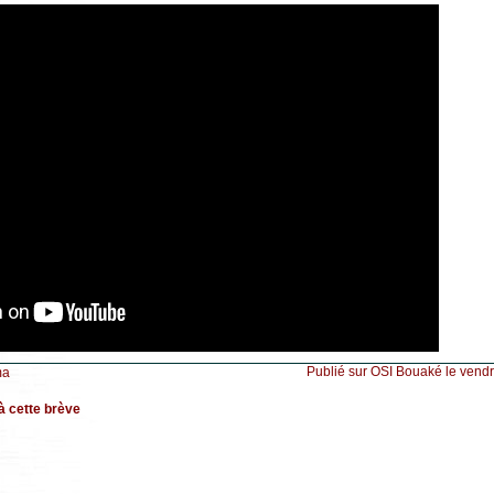
Publié sur OSI Bouaké le vend
ma
à cette brève