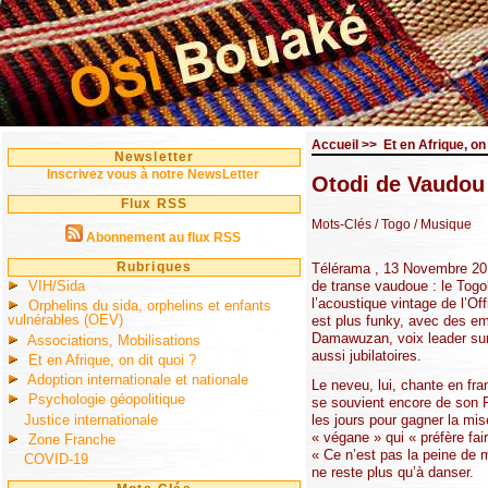
Accueil
>>
Et en Afrique, on 
Newsletter
Inscrivez vous à notre NewsLetter
Otodi de Vaudo
Flux RSS
Mots-Clés
/ Togo
/ Musique
Abonnement au flux RSS
Rubriques
Télérama , 13 Novembre 201
VIH/Sida
de transe vaudoue : le Tog
l’acoustique vintage de l’Of
Orphelins du sida, orphelins et enfants
vulnérables (OEV)
est plus funky, avec des em
Damawuzan, voix leader sur 
Associations, Mobilisations
aussi jubilatoires.
Et en Afrique, on dit quoi ?
Adoption internationale et nationale
Le neveu, lui, chante en fra
Psychologie géopolitique
se souvient encore de son Pa
Justice internationale
les jours pour gagner la mi
« végane » qui « préfère fai
Zone Franche
« Ce n’est pas la peine de m
COVID-19
ne reste plus qu’à danser.