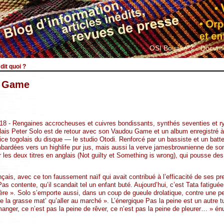
OSI Bouaké ?
Docume
dit quoi ?
u Game
8 - Rengaines accrocheuses et cuivres bondissants, synthés seventies et 
olais Peter Solo est de retour avec son Vaudou Game et un album enregistré
fice togolais du disque — le studio Otodi. Renforcé par un bassiste et un batte
bardées vers un highlife pur jus, mais aussi la verve jamesbrownienne de so
les deux titres en anglais (Not guilty et Something is wrong), qui pousse des
nçais, avec ce ton faussement naïf qui avait contribué à l’efficacité de ses pr
s contente, qu’il scandait tel un enfant buté. Aujourd’hui, c’est Tata fatiguée,
sère ». Solo s’emporte aussi, dans un coup de gueule drolatique, contre une pe
re la grasse mat’ qu’aller au marché ». L’énergique Pas la peine est un autre 
anger, ce n’est pas la peine de rêver, ce n’est pas la peine de pleurer… » énum