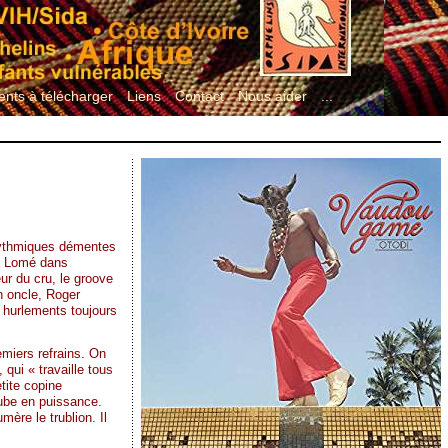
nts à télécharger
Liens
Contact
Nous aider
...
rythmiques démentes
 à Lomé dans
ur du cru, le groove
n oncle, Roger
 hurlements toujours
emiers refrains. On
 qui « travaille tous
tite copine
tube en puissance.
ère le trublion. Il