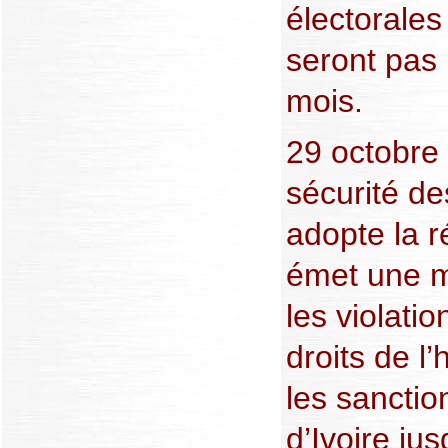
électorales
seront pas
mois.
29 octobre
sécurité d
adopte la r
émet une m
les violati
droits de l
les sanctio
d’Ivoire ju