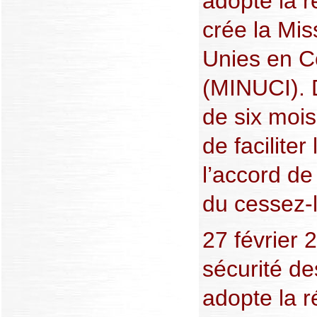
adopte la r
crée la Mis
Unies en Cô
(MINUCI). 
de six mois,
de facilite
l’accord de
du cessez-l
27 février 
sécurité d
adopte la r