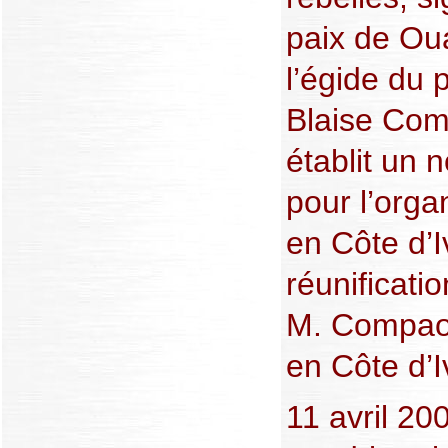
paix de O
l’égide du 
Blaise Com
établit un 
pour l’orga
en Côte d’Iv
réunificati
M. Compaor
en Côte d’I
11 avril 20