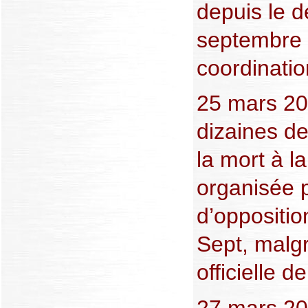
depuis le d
septembre 
coordinatio
25 mars 20
dizaines d
la mort à l
organisée p
d’oppositio
Sept, malgré
officielle d
27 mars 20