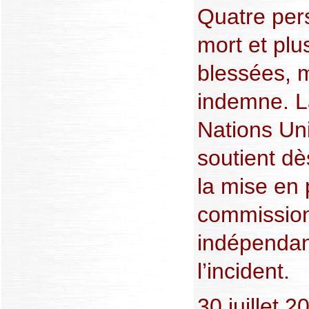
Quatre per
mort et plu
blessées, 
indemne. L
Nations Uni
soutient dè
la mise en 
commission
indépendan
l’incident.
30 juillet 