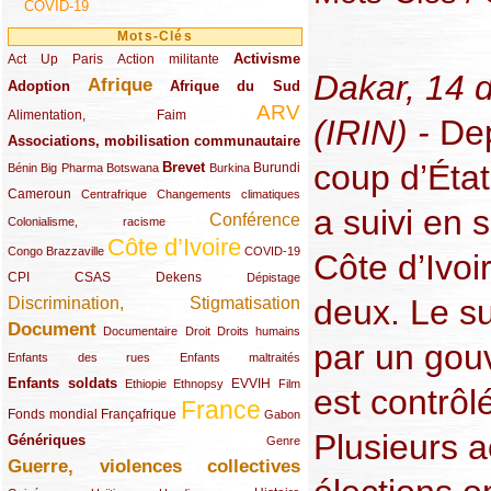
COVID-19
Mots-Clés
Activisme
Act Up Paris
(49/289)
(32/289)
(73/289)
Action militante
Dakar, 14 
Afrique
Adoption
(82/289)
(161/289)
(73/289)
Afrique du Sud
ARV
(48/289)
(203/289)
Alimentation, Faim
(IRIN) -
Dep
Associations, mobilisation communautaire
(65/289)
coup d’État 
Brevet
(13/289)
(16/289)
(9/289)
(83/289)
(18/289)
(30/289)
Burundi
Bénin
Big Pharma
Botswana
Burkina
Cameroun
(47/289)
(23/289)
(10/289)
Centrafrique
Changements climatiques
a suivi en 
Conférence
(19/289)
(118/289)
Colonialisme, racisme
Côte d’Ivoire
(24/289)
(263/289)
(13/289)
Congo Brazzaville
COVID-19
Côte d’Ivoi
CPI
(48/289)
(32/289)
(29/289)
(19/289)
CSAS
Dekens
Dépistage
deux. Le su
Discrimination, Stigmatisation
(131/289)
Document
(145/289)
(9/289)
(20/289)
(22/289)
Documentaire
Droit
Droits humains
par un gou
(21/289)
(10/289)
Enfants des rues
Enfants maltraités
Enfants soldats
(68/289)
(12/289)
(15/289)
(55/289)
(22/289)
EVVIH
Ethiopie
Ethnopsy
Film
est contrôlé
France
(48/289)
(39/289)
(289/289)
(12/289)
Fonds mondial
Françafrique
Gabon
Plusieurs a
Génériques
(59/289)
(22/289)
Genre
Guerre, violences collectives
(149/289)