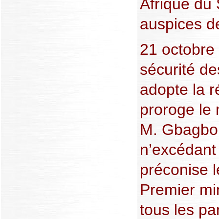
Afrique du
auspices de
21 octobre
sécurité d
adopte la r
proroge le
M. Gbagbo 
n’excédant
préconise 
Premier min
tous les par