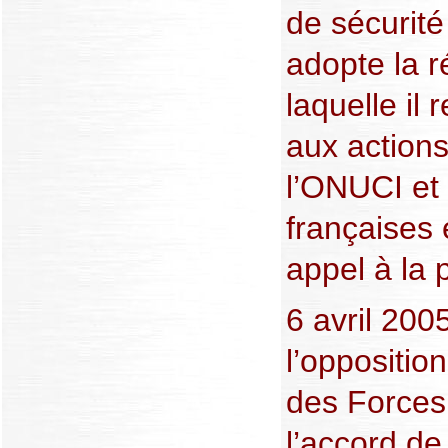
de sécurit
adopte la r
laquelle il
aux action
l’ONUCI et 
françaises 
appel à la 
6 avril 200
l’oppositio
des Forces
l’accord de 