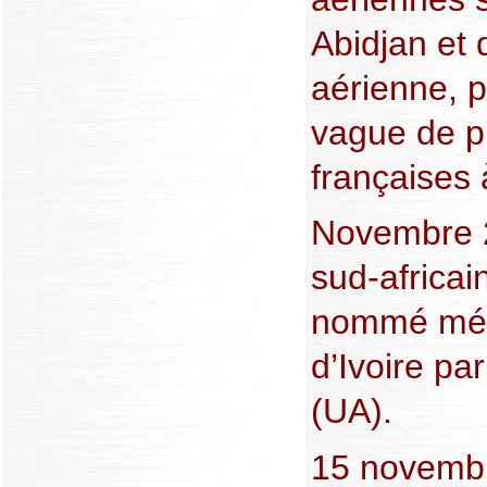
Abidjan et d
aérienne, 
vague de pr
françaises 
Novembre 2
sud-africa
nommé méd
d’Ivoire par
(UA).
15 novembr