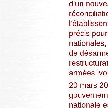
d’un nouv
réconciliati
l’établisse
précis pour
nationales
de désarme
restructura
armées ivo
20 mars 20
gouverneme
nationale 