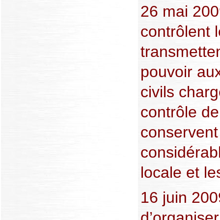
26 mai 2009
contrôlent 
transmetten
pouvoir aux
civils char
contrôle de 
conservent 
considérab
locale et le
16 juin 200
d’organiser