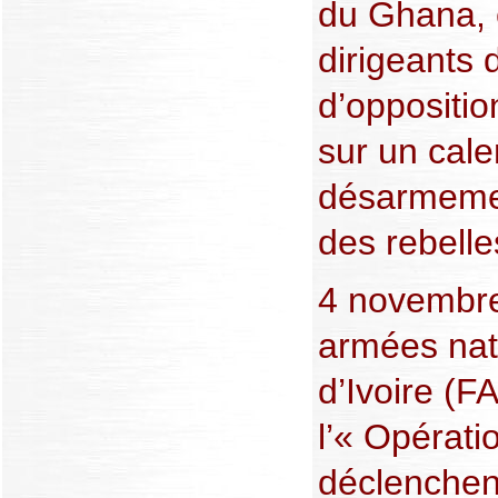
du Ghana, e
dirigeants 
d’oppositio
sur un cale
désarmemen
des rebelle
4 novembre
armées nat
d’Ivoire (F
l’« Opérati
déclenchen