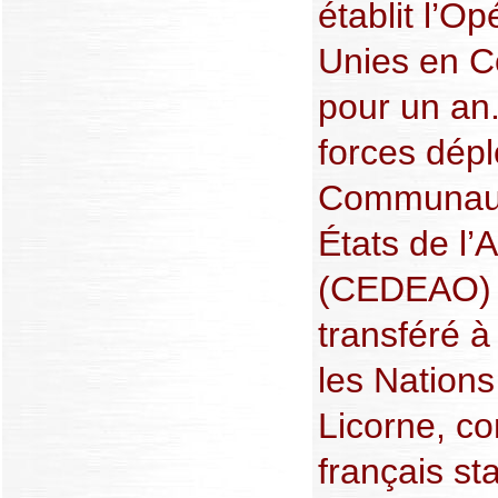
établit l’O
Unies en C
pour un an.
forces dépl
Communaut
États de l’
(CEDEAO) e
transféré à
les Nations
Licorne, co
français st