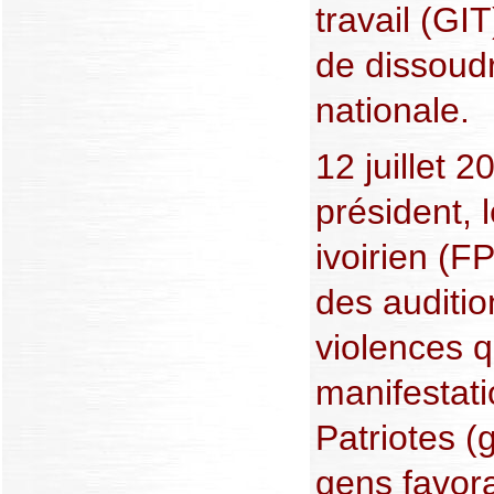
travail (GIT
de dissoud
nationale.
12 juillet 2
président, 
ivoirien (F
des auditio
violences 
manifestat
Patriotes (
gens favor