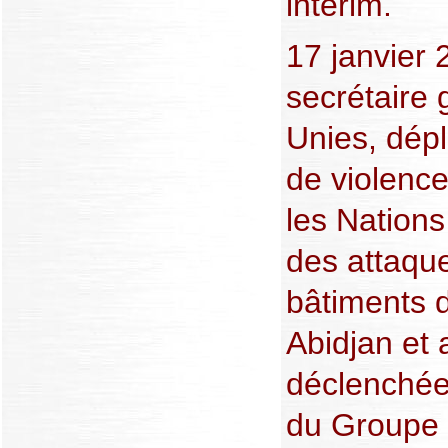
intérim.
17 janvier 
secrétaire 
Unies, dép
de violence
les Nations
des attaqu
bâtiments 
Abidjan et a
déclenchées
du Groupe 