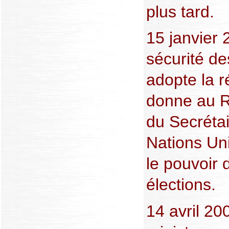
plus tard.
15 janvier 
sécurité d
adopte la r
donne au R
du Secréta
Nations Uni
le pouvoir d
élections.
14 avril 20