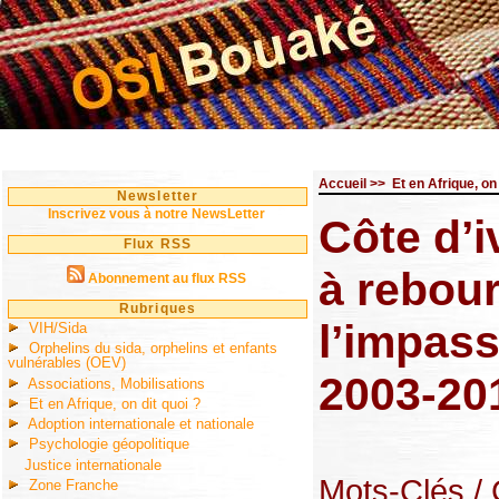
Accueil
>>
Et en Afrique, on 
Newsletter
Inscrivez vous à notre NewsLetter
Côte d’i
Flux RSS
à rebour
Abonnement au flux RSS
Rubriques
l’impass
VIH/Sida
Orphelins du sida, orphelins et enfants
vulnérables (OEV)
2003-20
Associations, Mobilisations
Et en Afrique, on dit quoi ?
Adoption internationale et nationale
Psychologie géopolitique
Justice internationale
Mots-Clés
/
Zone Franche