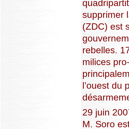
quadriparti
supprimer 
(ZDC) est s
gouverneme
rebelles. 1
milices pr
principale
l’ouest du
désarmeme
29 juin 200
M. Soro es