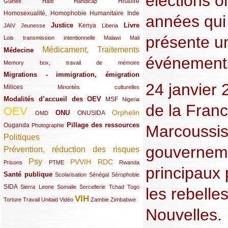
élections o
(12/289)
(15/289)
(10/289)
(49/289)
Histoire
Guinée
Haïti
Handicap
Homosexualité, Homophobie
(44/289)
(47/289)
(34/289)
Humanitaire
Inde
années qui 
Justice
Livre
(10/289)
(21/289)
(65/289)
(35/289)
(25/289)
(62/289)
Kenya
JAIV
Jeunesse
Liberia
présente u
(24/289)
(11/289)
(21/289)
Lois transmission intentionnelle
Malawi
Mali
Médicament, Traitements
Médecine
(62/289)
(142/289)
événements
(11/289)
Memory box, travail de mémoire
Migrations - immigration, émigration
(67/289)
24 janvier 
Milices
(34/289)
(15/289)
Minorités culturelles
Modalités d’accueil des OEV
(58/289)
(54/289)
(27/289)
MSF
Nigeria
de la Franc
OEV
(269/289)
(26/289)
(58/289)
(44/289)
(112/289)
Orphelin
ONU
ONUSIDA
OMD
Pillage des ressources
Ouganda
(29/289)
(27/289)
(77/289)
Marcoussis 
Photographie
Politiques
(120/289)
gouvernemen
Prévention, réduction des risques
(131/289)
Psy
PVVIH
RDC
(22/289)
(119/289)
(12/289)
(111/289)
(104/289)
(23/289)
Prisons
PTME
Rwanda
principaux p
Santé publique
(59/289)
(9/289)
(13/289)
(19/289)
Scolarisation
Sénégal
Sérophobie
SIDA
(29/289)
(13/289)
(12/289)
(19/289)
(10/289)
(15/289)
Sierra Leone
Somalie
Sorcellerie
Tchad
Togo
les rebelle
VIH
(17/289)
(21/289)
(26/289)
(23/289)
(154/289)
(12/289)
(21/289)
Torture
Travail
Unitaid
Vidéo
Zambie
Zimbabwe
Nouvelles. I