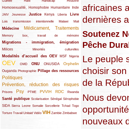
(12/289)
(15/289)
(10/289)
(49/289)
Histoire
Guinée
Haïti
Handicap
africaines 
Homosexualité, Homophobie
(44/289)
(47/289)
(34/289)
Humanitaire
Inde
Justice
Livre
(10/289)
(21/289)
(65/289)
(35/289)
(25/289)
(62/289)
Kenya
JAIV
Jeunesse
Liberia
dernières 
(24/289)
(11/289)
(21/289)
Lois transmission intentionnelle
Malawi
Mali
Médicament, Traitements
Médecine
(62/289)
(142/289)
Soutenez N
(11/289)
Memory box, travail de mémoire
Pêche Durab
Migrations - immigration, émigration
(67/289)
Milices
(34/289)
(15/289)
Minorités culturelles
Modalités d’accueil des OEV
Le peuple s
(58/289)
(54/289)
(27/289)
MSF
Nigeria
OEV
(269/289)
(26/289)
(58/289)
(44/289)
(112/289)
Orphelin
ONU
ONUSIDA
OMD
choisir son
Pillage des ressources
Ouganda
(29/289)
(27/289)
(77/289)
Photographie
Politiques
(120/289)
de la Répu
Prévention, réduction des risques
(131/289)
Psy
PVVIH
RDC
(22/289)
(119/289)
(12/289)
(111/289)
(104/289)
(23/289)
Prisons
PTME
Rwanda
Nous devons
Santé publique
(59/289)
(9/289)
(13/289)
(19/289)
Scolarisation
Sénégal
Sérophobie
SIDA
(29/289)
(13/289)
(12/289)
(19/289)
(10/289)
(15/289)
Sierra Leone
Somalie
Sorcellerie
Tchad
Togo
opportunit
VIH
(17/289)
(21/289)
(26/289)
(23/289)
(154/289)
(12/289)
(21/289)
Torture
Travail
Unitaid
Vidéo
Zambie
Zimbabwe
nouveaux d