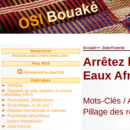
Accueil
>>
Zone Franche
Newsletter
Inscrivez vous à notre NewsLetter
Arrêtez 
Flux RSS
Eaux Af
Abonnement au flux RSS
Rubriques
VIH/Sida
Orphelins du sida, orphelins et enfants
vulnérables (OEV)
Mots-Clés
/
Associations, Mobilisations
Et en Afrique, on dit quoi ?
Pillage des 
Adoption internationale et nationale
Psychologie géopolitique
Justice internationale
Zone Franche