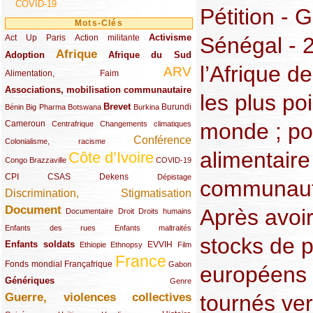
COVID-19
Pétition - 
Mots-Clés
Activisme
Act Up Paris
(49/289)
(32/289)
(73/289)
Action militante
Sénégal - 
Afrique
Adoption
(82/289)
(161/289)
(73/289)
Afrique du Sud
l’Afrique d
ARV
(48/289)
(203/289)
Alimentation, Faim
Associations, mobilisation communautaire
(65/289)
les plus p
Brevet
(13/289)
(16/289)
(9/289)
(83/289)
(18/289)
(30/289)
Burundi
Bénin
Big Pharma
Botswana
Burkina
Cameroun
(47/289)
(23/289)
(10/289)
monde ; pou
Centrafrique
Changements climatiques
Conférence
(19/289)
(118/289)
Colonialisme, racisme
alimentaire
Côte d’Ivoire
(24/289)
(263/289)
(13/289)
Congo Brazzaville
COVID-19
CPI
(48/289)
(32/289)
(29/289)
(19/289)
CSAS
Dekens
Dépistage
communaut
Discrimination, Stigmatisation
(131/289)
Document
Après avoir
(145/289)
(9/289)
(20/289)
(22/289)
Documentaire
Droit
Droits humains
(21/289)
(10/289)
Enfants des rues
Enfants maltraités
stocks de p
Enfants soldats
(68/289)
(12/289)
(15/289)
(55/289)
(22/289)
EVVIH
Ethiopie
Ethnopsy
Film
France
(48/289)
(39/289)
(289/289)
(12/289)
Fonds mondial
Françafrique
Gabon
européens 
Génériques
(59/289)
(22/289)
Genre
Guerre, violences collectives
tournés ver
(149/289)