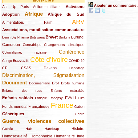
Mots-Clés
Ajouter un commentaire 
Activisme
Act Up Paris
(49/289)
(32/289)
(73/289)
Action militante
Afrique
Adoption
(82/289)
(161/289)
(73/289)
Afrique du Sud
ARV
(48/289)
(203/289)
Alimentation, Faim
Associations, mobilisation communautaire
(65/289)
Brevet
(13/289)
(16/289)
(9/289)
(83/289)
(18/289)
(30/289)
Burundi
Bénin
Big Pharma
Botswana
Burkina
Cameroun
(47/289)
(23/289)
(10/289)
Centrafrique
Changements climatiques
Conférence
(19/289)
(118/289)
Colonialisme, racisme
Côte d’Ivoire
(24/289)
(263/289)
(13/289)
Congo Brazzaville
COVID-19
CPI
(48/289)
(32/289)
(29/289)
(19/289)
CSAS
Dekens
Dépistage
Discrimination, Stigmatisation
(131/289)
Document
(145/289)
(9/289)
(20/289)
(22/289)
Documentaire
Droit
Droits humains
(21/289)
(10/289)
Enfants des rues
Enfants maltraités
Enfants soldats
(68/289)
(12/289)
(15/289)
(55/289)
(22/289)
EVVIH
Ethiopie
Ethnopsy
Film
France
(48/289)
(39/289)
(289/289)
(12/289)
Fonds mondial
Françafrique
Gabon
Génériques
(59/289)
(22/289)
Genre
Guerre, violences collectives
(149/289)
(12/289)
(15/289)
(10/289)
(49/289)
Histoire
Guinée
Haïti
Handicap
Homosexualité, Homophobie
(44/289)
(47/289)
(34/289)
Humanitaire
Inde