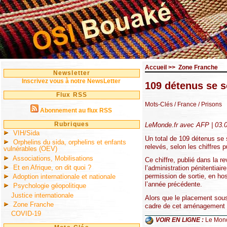
Accueil
>>
Zone Franche
Newsletter
Inscrivez vous à notre NewsLetter
109 détenus se s
Flux RSS
Mots-Clés
/ France
/ Prisons
Abonnement au flux RSS
Rubriques
LeMonde.fr avec AFP | 03.0
VIH/Sida
Un total de 109 détenus se 
Orphelins du sida, orphelins et enfants
relevés, selon les chiffres 
vulnérables (OEV)
Associations, Mobilisations
Ce chiffre, publié dans la r
Et en Afrique, on dit quoi ?
l’administration pénitentiair
permission de sortie, en ho
Adoption internationale et nationale
l’année précédente.
Psychologie géopolitique
Justice internationale
Alors que le placement sous
Zone Franche
cadre de cet aménagement d
COVID-19
VOIR EN LIGNE :
Le Mon