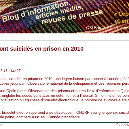
OSI Bouaké ?
Docume
ont suicidés en prison en 2010
3.11 | 14h27
sont suicidés en prison en 2010, une légère baisse par rapport à l’année préc
publiés jeudi par l’Observatoire national de la délinquance et des réponses p
evue Opale (pour "Observatoire des prisons et autres lieux d’enfermement") d’
e, englobe les décès constatés en détention et à l’hôpital. Si l’on inclut les pe
spitalisation ou équipées d’bracelet électronique, le nombre de suicides a ét
 bracelet électronique tend à se développer, l’ONDRP souligne que six suicid
e peine, comparé à un seul l’année précédente.
Publié 
de