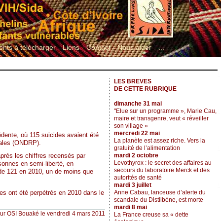
nts à télécharger
Liens
Contact
Nous aider
...
LES BREVES
DE CETTE RUBRIQUE
dimanche 31 mai
"Elue sur un programme », Marie Cau,
maire et transgenre, veut « réveiller
son village »
mercredi 22 mai
édente, où 115 suicides avaient été
La planète est assez riche. Vers la
énales (ONDRP).
gratuité de l’alimentation
mardi 2 octobre
après les chiffres recensés par
Levothyrox : le secret des affaires au
rsonnes en semi-liberté, en
secours du laboratoire Merck et des
é de 121 en 2010, un de moins que
autorités de santé
mardi 3 juillet
es ont été perpétrés en 2010 dans le
Anne Cabau, lanceuse d’alerte du
scandale du Distilbène, est morte
mardi 8 mai
sur OSI Bouaké le vendredi 4 mars 2011
La France creuse sa « dette